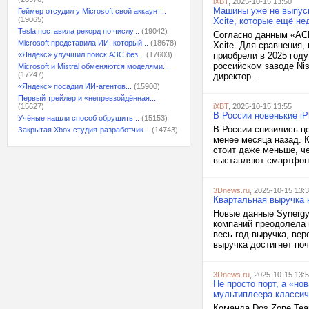
iXBT
, 2025-10-15 13:50
Машины уже не выпуск
Геймер отсудил у Microsoft свой аккаунт...
(19065)
Xcite, которые ещё н
Tesla поставила рекорд по числу...
(19042)
Согласно данным «АСМ
Microsoft представила ИИ, который...
(18678)
Xcite. Для сравнения,
«Яндекс» улучшил поиск АЗС без...
(17603)
приобрели в 2025 году
российском заводе Nis
Microsoft и Mistral обменяются моделями...
(17247)
директор...
«Яндекс» посадил ИИ-агентов...
(15900)
Первый трейлер и «непревзойдённая...
(15627)
iXBT
, 2025-10-15 13:55
В России новенькие i
Учёные нашли способ обрушить...
(15153)
В России снизились це
Закрытая Xbox студия-разработчик...
(14743)
менее месяца назад. К
стоит даже меньше, ч
выставляют смартфоны
3Dnews.ru
, 2025-10-15 13:
Квартальная выручка н
Новые данные Synergy 
компаний преодолела в
весь год выручка, вер
выручка достигнет поч
3Dnews.ru
, 2025-10-15 13:
Не просто порт, а «но
мультиплеера класси
Команда Dos.Zone Tea