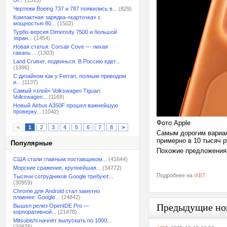
UI...
(1515)
Чертежи Boeing 737 и 787 появились в...
(829)
Компактная зарядка-«карточка» с
мощностью 80...
(1502)
Турбо-версия Dimensity 7500 и большой
экран...
(1454)
Новая статья: Corsair Cove — лихая
гавань....
(1303)
Land Cruiser, подвинься. В Россию едет...
(1396)
С дизайном как у Ferrari, полным приводом
и...
(1137)
Самый «злой» Volkswagen Tiguan:
Volkswagen...
(1168)
Новый Airbus A350F прошел важнейшую
проверку...
(1042)
Фото Apple
<
1
2
3
4
5
6
7
8
>
Самым дорогим вариан
примерно в 10 тысяч р
Популярные
Похожие предложения 
США стали главным поставщиком...
(41644)
Морские сражения, крупнейшая...
(34772)
Подробнее на
iXBT
Тысячи сотрудников Google требуют...
(30959)
Chrome для Android стал заметно
плавнее: Google...
(24842)
Предыдущие но
Вышел релиз OpenIDE Pro —
корпоративной...
(21478)
Mitsubishi начнёт выпускать по 1000...
(20976)