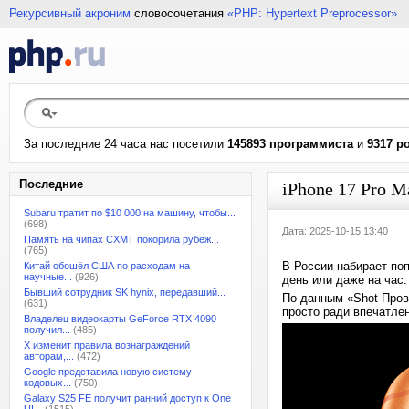
Рекурсивный акроним
словосочетания
«PHP: Hypertext Preprocessor»
За последние 24 часа нас посетили
145893 программиста
и
9317 р
Последние
iPhone 17 Pro M
Subaru тратит по $10 000 на машину, чтобы...
(698)
Дата: 2025-10-15 13:40
Память на чипах CXMT покорила рубеж...
(765)
В России набирает по
Китай обошёл США по расходам на
научные...
(926)
день или даже на час
Бывший сотрудник SK hynix, передавший...
По данным «Shot Прове
(631)
просто ради впечатле
Владелец видеокарты GeForce RTX 4090
получил...
(485)
X изменит правила вознаграждений
авторам,...
(472)
Google представила новую систему
кодовых...
(750)
Galaxy S25 FE получит ранний доступ к One