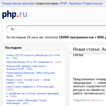
Рекурсивный акроним
словосочетания
«PHP: Hypertext Preprocessor»
За последние 24 часа нас посетили
152926 программистов
и
9282 
Последние
Новая статья: 
силы
Galaxy S25 FE получит ранний доступ к One
UI...
(496)
Чертежи Boeing 737 и 787 появились в...
(253)
Компактная зарядка-«карточка» с
мощностью 80...
(585)
Турбо-версия Dimensity 7500 и большой
экран...
(596)
Предсказывать очеред
Новая статья: Corsair Cove — лихая
предыдущих, — самая
гавань....
(588)
неплохо справляются!
Land Cruiser, подвинься. В Россию едет...
(1001)
ресурсы на обработку
работу человеческого
С дизайном как у Ferrari, полным приводом
и...
(806)
Подробнее на
3Dnews.ru
Самый «злой» Volkswagen Tiguan:
Volkswagen...
(851)