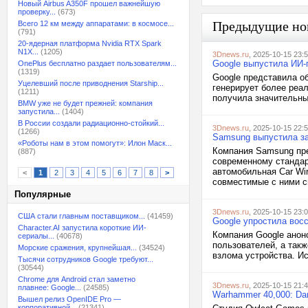
Новый Airbus A350F прошел важнейшую
проверку...
(673)
Предыдущие но
Всего 12 км между аппаратами: в космосе...
(791)
20-ядерная платформа Nvidia RTX Spark
N1X...
(1205)
3Dnews.ru
, 2025-10-15 23:
Google выпустила ИИ-
OnePlus бесплатно раздает пользователям...
(1319)
Google представила о
Уцелевший после приводнения Starship...
генерирует более реа
(1211)
получила значительны
BMW уже не будет прежней: компания
запустила...
(1404)
В России создали радиационно-стойкий...
3Dnews.ru
, 2025-10-15 22:
(1266)
Samsung выпустила за
«Роботы нам в этом помогут»: Илон Маск...
Компания Samsung пре
(887)
современному стандарт
автомобильная Car Wir
<
1
2
3
4
5
6
7
8
>
совместимые с ними с
Популярные
3Dnews.ru
, 2025-10-15 23:
США стали главным поставщиком...
(41459)
Google упростила вос
Character.AI запустила короткие ИИ-
Компания Google анон
сериалы...
(40678)
пользователей, а так
Морские сражения, крупнейшая...
(34524)
взлома устройства. Ис
Тысячи сотрудников Google требуют...
(30544)
Chrome для Android стал заметно
3Dnews.ru
, 2025-10-15 21:
плавнее: Google...
(24585)
Warhammer 40,000: Dar
Вышел релиз OpenIDE Pro —
корпоративной...
(21341)