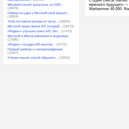
Студия Owlcat Games 
мрачного будущего — 
Mitsubishi начнёт выпускать по 1000...
(20870)
Warhammer 40,000: Rog
Геймер отсудил у Microsoft свой аккаунт...
(18924)
Tesla поставила рекорд по числу...
(18834)
Microsoft представила ИИ, который...
(18473)
«Яндекс» улучшил поиск АЗС без...
(17473)
Microsoft и Mistral обменяются моделями...
(17090)
«Яндекс» посадил ИИ-агентов...
(15770)
Первый трейлер и «непревзойдённая...
(15457)
Учёные нашли способ обрушить...
(15043)