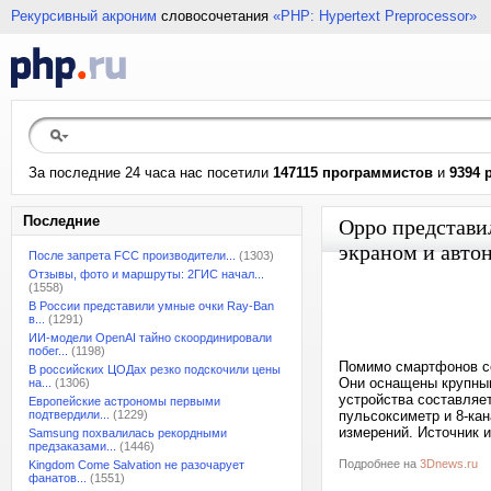
Рекурсивный акроним
словосочетания
«PHP: Hypertext Preprocessor»
За последние 24 часа нас посетили
147115 программистов
и
9394 
Последние
Oppo представи
экраном и авто
После запрета FCC производители...
(1303)
Отзывы, фото и маршруты: 2ГИС начал...
(1558)
В России представили умные очки Ray-Ban
в...
(1291)
ИИ-модели OpenAI тайно скоординировали
побег...
(1198)
Помимо смартфонов се
В российских ЦОДах резко подскочили цены
Они оснащены крупным
на...
(1306)
устройства составляе
Европейские астрономы первыми
подтвердили...
(1229)
пульсоксиметр и 8-ка
измерений. Источник 
Samsung похвалилась рекордными
предзаказами...
(1446)
Подробнее на
3Dnews.ru
Kingdom Come Salvation не разочарует
фанатов...
(1551)