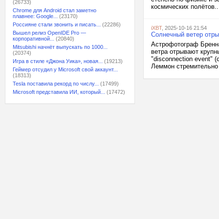
(26733)
космических полётов..
Chrome для Android стал заметно
плавнее: Google...
(23170)
Россияне стали звонить и писать...
(22286)
iXBT
, 2025-10-16 21:54
Вышел релиз OpenIDE Pro —
Солнечный ветер отр
корпоративной...
(20840)
Астрофотограф Бренна
Mitsubishi начнёт выпускать по 1000...
ветра отрывают крупн
(20374)
"disconnection event"
Игра в стиле «Джона Уика», новая...
(19213)
Леммон стремительно у
Геймер отсудил у Microsoft свой аккаунт...
(18313)
Tesla поставила рекорд по числу...
(17499)
Microsoft представила ИИ, который...
(17472)