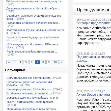
Wildberries скоро откроет широкий доступ к...
(1468)
Предыдущие но
Долицензировались: с Microsoft требуют...
(1245)
DeepSeek планирует существенно поднять
цены...
(1539)
3Dnews.ru
, 2025-10-16 23:
Anthropic представила
Разработка китайского ролевого боевика...
(1413)
Компания Anthropic об
Квартальная выручка Sandisk выросла почти
предназначенной для
в...
(1471)
Инструмент представл
Сразу несколько ведущих разработчиков
Claude может загружа
ИИ...
(1510)
варьируется от...
M**a выпустила собственного ИИ-агента
Muse...
(1521)
Reddit доверила нейросети оценивать...
iXBT
, 2025-10-16 21:38
(1295)
Подключаемые гибриды
доклад
<
3
4
5
6
7
8
9
10
>
Независимая группа е
бортовых компьютеров
Популярные
2023 годы, и выявила
данным, гибриды долж
США стали главным поставщиком...
(40298)
электрофактическое...
Character.AI запустила короткие ИИ-
сериалы...
(39749)
Инженеры уложили HBM на бок —...
(39446)
iXBT
, 2025-10-16 21:47
Китайские специалисты заявили,...
(34244)
Axiom Space сменила 
Морские сражения, крупнейшая...
(33648)
Компания Axiom Space
Тысячи сотрудников Google требуют...
(Tejpaul Bhatia) комп
(28704)
организации в 2025 го
Thermaltake представила блок питания,...
степень по физике и 