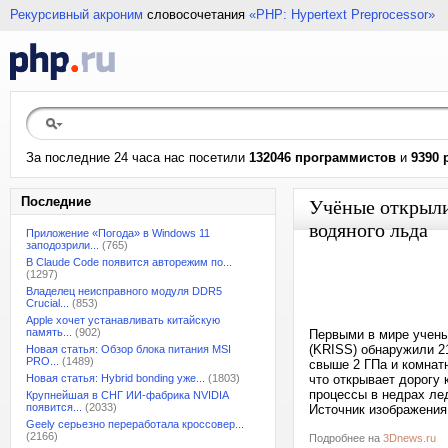
Рекурсивный акроним
словосочетания
«PHP: Hypertext Preprocessor»
За последние 24 часа нас посетили
132046 программистов
и
9390 
Последние
Учёные открыли
водяного льда
Приложение «Погода» в Windows 11
заподозрили...
(765)
В Claude Code появится авторежим по...
(1297)
Владелец неисправного модуля DDR5
Crucial...
(853)
Apple хочет устанавливать китайскую
память...
(902)
Первыми в мире учены
(KRISS) обнаружили 2
Новая статья: Обзор блока питания MSI
PRO...
(1489)
свыше 2 ГПа и комнат
Новая статья: Hybrid bonding уже...
(1803)
что открывает дорогу
процессы в недрах ле
Крупнейшая в СНГ ИИ-фабрика NVIDIA
появится...
(2033)
Источник изображения
Geely серьезно переработала кроссовер...
(2166)
Подробнее на
3Dnews.ru