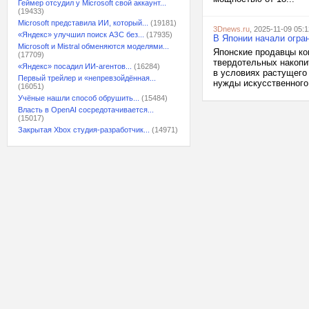
Геймер отсудил у Microsoft свой аккаунт...
(19433)
Microsoft представила ИИ, который...
(19181)
3Dnews.ru
, 2025-11-09 05:1
«Яндекс» улучшил поиск АЗС без...
(17935)
В Японии начали огра
Microsoft и Mistral обменяются моделями...
Японские продавцы к
(17709)
твердотельных накопи
«Яндекс» посадил ИИ-агентов...
(16284)
в условиях растущего
Первый трейлер и «непревзойдённая...
нужды искусственного 
(16051)
Учёные нашли способ обрушить...
(15484)
Власть в OpenAI сосредотачивается...
(15017)
Закрытая Xbox студия-разработчик...
(14971)