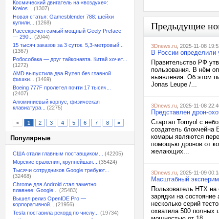
Космический двигатель на «воздухе»:
Kreios...
(1307)
Новая статья: Gamesblender 788: шейхи
купили...
(1268)
Предыдущие но
Рассекречен самый мощный Geely Preface
— 290...
(2044)
15 тысяч заказов за 3 суток. 5,3-метровый...
3Dnews.ru
, 2025-11-08 19:5
(1367)
В России определили 
Робособака — друг тайконавта. Китай хочет...
Правительство РФ утв
(1272)
пользования. В нём оп
AMD выпустила два Ryzen без главной
выявления. Об этом п
фишки...
(1469)
Jonas Leupe /...
Boeing 777F пролетел почти 17 тысяч...
(2407)
Алюминиевый корпус, физическая
3Dnews.ru
, 2025-11-08 22:4
клавиатура...
(2275)
Представлен дрон-охот
Стартап Tornyol с не
<
1
2
3
4
5
6
7
8
>
создатель блокчейна 
комары являются пере
Популярные
помощью дронов от ко
желающих...
США стали главным поставщиком...
(42205)
Морские сражения, крупнейшая...
(35424)
Тысячи сотрудников Google требуют...
3Dnews.ru
, 2025-11-09 00:1
(32468)
Масштабный экспериме
Chrome для Android стал заметно
Пользователь HTX на 
плавнее: Google...
(25483)
зарядки на состояние
Вышел релиз OpenIDE Pro —
несколько серий тест
корпоративной...
(21956)
охватила 500 полных 
Tesla поставила рекорд по числу...
(19734)
мощностью от 18...