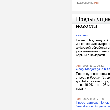
Подробнее на
iXBT
Предыдущи
новости
винтами
Кловис Пьедаллу и Ал
использовали микрофо
цифровой обработки с
уничтожителей комаро
борьбы с комарами. ...
iXBT
, 2025-11-10 06:32
Geely Monjaro уже в т
После бурного роста 
спроса в России. За 
до 569,9 тысячи штук
— на 19,9%, до 1,06 м
тысячи...
iXBT
, 2025-11-09 21:38
Представитель Honor:
Snapdragon 8 и движок