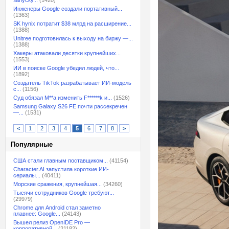
запуску...
(1420)
Инженеры Google создали портативный...
(1363)
SK hynix потратит $38 млрд на расширение...
(1388)
Unitree подготовилась к выходу на биржу —...
(1388)
Хакеры атаковали десятки крупнейших...
(1553)
ИИ в поиске Google убедил людей, что...
(1892)
Создатель TikTok разрабатывает ИИ-модель
с...
(1156)
Суд обязал M**a изменить F******k и...
(1526)
Samsung Galaxy S26 FE почти рассекречен
—...
(1531)
<
1
2
3
4
5
6
7
8
>
Популярные
США стали главным поставщиком...
(41154)
Character.AI запустила короткие ИИ-
сериалы...
(40411)
Морские сражения, крупнейшая...
(34260)
Тысячи сотрудников Google требуют...
(29979)
Chrome для Android стал заметно
плавнее: Google...
(24143)
Вышел релиз OpenIDE Pro —
корпоративной...
(21182)