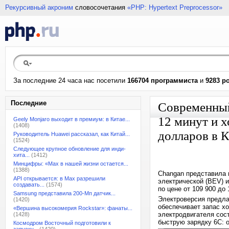
Рекурсивный акроним
словосочетания
«PHP: Hypertext Preprocessor»
За последние 24 часа нас посетили
166704 программиста
и
9283 р
Последние
Современный 
12 минут и х
Geely Monjaro выходит в премиум: в Китае...
(1408)
долларов в 
Руководитель Huawei рассказал, как Китай...
(1524)
Следующее крупное обновление для инди-
хита...
(1412)
Минцифры: «Max в нашей жизни остается...
(1388)
Changan представила 
API открывается: в Max разрешили
электрической (BEV) 
создавать...
(1574)
по цене от 109 900 до
Samsung представила 200-Мп датчик...
Электроверсия предлаг
(1420)
обеспечивает запас хо
«Вершина высокомерия Rockstar»: фанаты...
электродвигателя сост
(1428)
быструю зарядку 6C: о
Космодром Восточный подготовили к