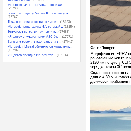
Mitsubishi начнёт выпускать по 1000...
(20739)
Геймер отсудил у Microsoft свой аккаунт...
(18767)
Tesla поставила рекорд по числу...
(18423)
Microsoft представила ИИ, который...
(18154)
Энтузиаст потратил три тысячи...
(17488)
«Яндекс» улучшил поиск АЗС без...
(17271)
Samsung рассчитывает запустить...
(17042)
Microsoft и Mistral обменяются моделями...
Фото Changan
(16794)
Модификация EREV осн
«Яндекс» посадил ИИ-агентов...
(15514)
работающим как генера
2120 км по циклу CLTC
зарядке током 3C проц
Седан построен на пл
длине 4,89 м и колёсн
дюймовой приборной п