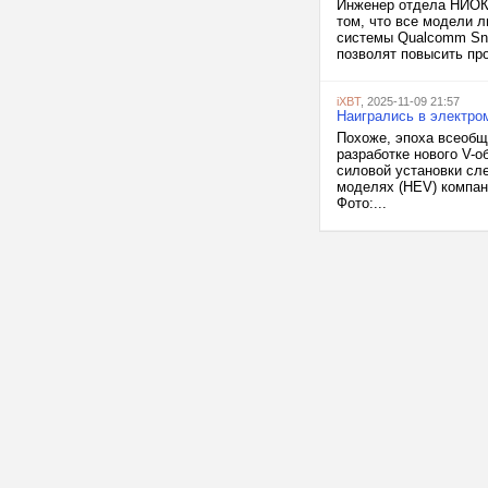
Инженер отдела НИОКР
том, что все модели л
системы Qualcomm Sna
позволят повысить про
iXBT
, 2025-11-09 21:57
Наигрались в электром
Похоже, эпоха всеобщ
разработке нового V-о
силовой установки сл
моделях (HEV) компан
Фото:...