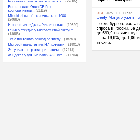
Россияне стали звонить и писать...
(22665)
Вышел релиз OpenIDE Pro —
корпоративной...
(21119)
iXBT
, 2025-11-10 06:32
Mitsubishi начнёт выпускать по 1000...
Geely Monjaro уже в т
(20680)
После бурного роста 
Игра в стиле «Джона Уика», новая...
(19520)
спроса в России. За 
Геймер отсудил у Microsoft свой аккаунт...
до 569,9 тысячи штук
(18683)
— на 19,9%, до 1,06 м
Tesla поставила рекорд по числу...
(18289)
тысячи...
Microsoft представила ИИ, который...
(18013)
Энтузиаст потратил три тысячи...
(17418)
«Яндекс» улучшил поиск АЗС без...
(17204)