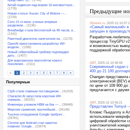
представят 12...
(1740)
Китай подвесил над морем 16-мегаваттную...
(1778)
Предыдущие но
Новая статья: Kusan: City of Wolves —...
(1239)
Сито 21-го века: ученые впервые
3Dnews.ru
, 2025-11-10 07:2
разделили...
(2136)
«Самый маленький» в 
Breathedge стала бесплатной на 48 часов, а...
запущен в производст
(1342)
Разработчик-любитель
Ракетный двигатель напечатали на...
(2170)
процессор TinyGPU v2
OpenAI приостановила разработку ИИ-
и возможностью вывод
модели...
(1395)
поддержкой обработки 
Новый геймплейный трейлер подтвердил
дату...
(1407)
Для марсианских вертолётов нового
iXBT
, 2025-11-10 06:58
поколения...
(2111)
Современный седан с з
400 до 21 100 доллар
<
1
2
3
4
5
6
7
8
>
Changan представила 
электрической (BEV) 
Популярные
по цене от 109 900 до
предлагается с двумя 
США стали главным поставщиком...
(41033)
Character.AI запустила короткие ИИ-
сериалы...
(40331)
iXBT
, 2025-11-10 06:21
Инженеры уложили HBM на бок —...
(39948)
Представлен Tornyol —
Морские сражения, крупнейшая...
(34146)
Кловис Пьедаллу и Ал
Тысячи сотрудников Google требуют...
использовали микрофо
(29781)
цифровой обработки с
Chrome для Android стал заметно
уничтожителей комаро
плавнее: Google...
(23974)
борьбы с комарами. ...