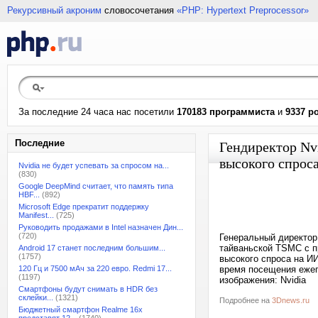
Рекурсивный акроним
словосочетания
«PHP: Hypertext Preprocessor»
За последние 24 часа нас посетили
170183 программиста
и
9337 р
Последние
Гендиректор Nv
высокого спрос
Nvidia не будет успевать за спросом на...
(830)
Google DeepMind считает, что память типа
HBF...
(892)
Microsoft Edge прекратит поддержку
Manifest...
(725)
Руководить продажами в Intel назначен Дин...
(720)
Генеральный директор 
тайваньской TSMC с п
Android 17 станет последним большим...
(1757)
высокого спроса на И
120 Гц и 7500 мАч за 220 евро. Redmi 17...
время посещения ежег
(1197)
изображения: Nvidia
Смартфоны будут снимать в HDR без
склейки...
(1321)
Подробнее на
3Dnews.ru
Бюджетный смартфон Realme 16x