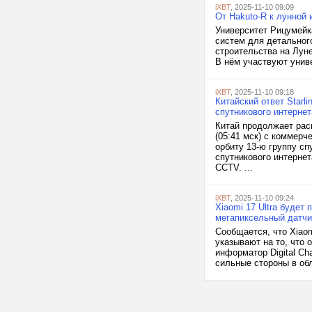
iXBT
, 2025-11-10 09:09
От Hakuto-R к лунной 
Университет Рицумейка
систем для детальног
строительства на Луне
В нём участвуют унив
iXBT
, 2025-11-10 09:18
Китайский ответ Starl
спутникового интернет
Китай продолжает расш
(05:41 мск) с коммерч
орбиту 13-ю группу с
спутникового интерне
CCTV. ...
iXBT
, 2025-11-10 09:24
Xiaomi 17 Ultra буде
мегапиксельный датчи
Сообщается, что Xiaom
указывают на то, что 
информатор Digital Ch
сильные стороны в об