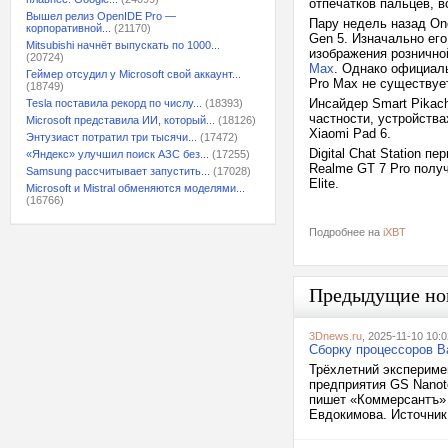
отпечатков пальцев, 
Вышел релиз OpenIDE Pro —
Пару недель назад On
корпоративной...
(21170)
Gen 5. Изначально его
Mitsubishi начнёт выпускать по 1000...
изображения розничной
(20724)
Max
. Однако официаль
Геймер отсудил у Microsoft свой аккаунт...
Pro Max не существуе
(18749)
Инсайдер Smart Pikac
Tesla поставила рекорд по числу...
(18393)
частности, устройства
Microsoft представила ИИ, который...
(18126)
Xiaomi Pad 6.
Энтузиаст потратил три тысячи...
(17472)
Digital Chat Station п
«Яндекс» улучшил поиск АЗС без...
(17255)
Realme GT 7 Pro получ
Samsung рассчитывает запустить...
(17028)
Elite.
Microsoft и Mistral обменяются моделями...
(16766)
Подробнее на
iXBT
Предыдущие но
3Dnews.ru
, 2025-11-10 10:0
Сборку процессоров B
Трёхлетний экспериме
предприятия GS Nanot
пишет «Коммерсантъ» 
Евдокимова. Источник 