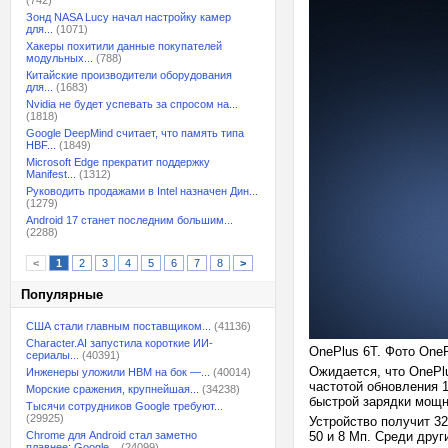
(742)
Зонд NASA Lucy начал настройку камер
для...
(1071)
Хакеры похитили данные покупателей
модульных...
(788)
Китайские производители оборудования
для...
(1683)
Nvidia не будет успевать за спросом на...
(1818)
Google DeepMind считает, что память типа
HBF...
(1849)
Microsoft Edge прекратит поддержку
Manifest...
(1312)
Руководить продажами в Intel назначен Дин...
(1279)
Android 17 станет последним большим...
(2288)
<
1
2
3
4
5
6
7
8
>
Популярные
США стали главным поставщиком...
(41136)
Character.AI запустила короткие ИИ-
OnePlus 6T. Фото One
сериалы...
(40391)
Ожидается, что OnePl
Инженеры уложили HBM на бок —...
(40014)
частотой обновления 
Морские сражения, крупнейшая...
(34238)
быстрой зарядки мощно
Тысячи сотрудников Google требуют...
(29925)
Устройство получит 3
Chrome для Android стал заметно
50 и 8 Мп. Среди дру
плавнее: Google...
(24099)