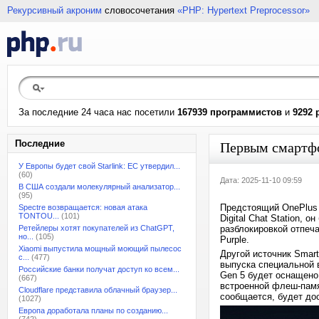
Рекурсивный акроним
словосочетания
«PHP: Hypertext Preprocessor»
За последние 24 часа нас посетили
167939 программистов
и
9292 
Последние
Первым смартфо
У Европы будет свой Starlink: ЕС утвердил...
(60)
Дата: 2025-11-10 09:59
В США создали молекулярный анализатор...
(95)
Предстоящий OnePlus 
Spectre возвращается: новая атака
TONTOU...
(101)
Digital Chat Station,
Ретейлеры хотят покупателей из ChatGPT,
разблокировкой отпеча
но...
(105)
Purple.
Xiaomi выпустила мощный моющий пылесос
Другой источник Smart
с...
(477)
выпуска специальной в
Российские банки получат доступ ко всем...
Gen 5 будет оснащено 
(667)
встроенной флеш-памят
Cloudflare представила облачный браузер...
сообщается, будет дос
(1027)
Европа доработала планы по созданию...