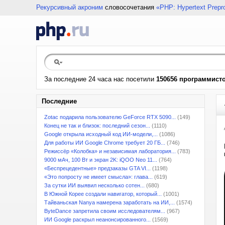
Рекурсивный акроним
словосочетания
«PHP: Hypertext Prepr
За последние 24 часа нас посетили
150656 программист
Последние
Zotac подарила пользователю GeForce RTX 5090...
(149)
Конец не так и близок: последний сезон...
(1110)
Google открыла исходный код ИИ-модели,...
(1086)
Для работы ИИ Google Chrome требует 20 ГБ...
(746)
Режиссёр «Колобка» и независимая лаборатория...
(783)
9000 мАч, 100 Вт и экран 2K: iQOO Neo 11...
(764)
«Беспрецедентные» предзаказы GTA VI...
(1198)
«Это попросту не имеет смысла»: глава...
(619)
За сутки ИИ выявил несколько сотен...
(680)
В Южной Корее создали навигатор, который...
(1001)
Тайваньская Nanya намерена заработать на ИИ,...
(1574)
ByteDance запретила своим исследователям...
(967)
ИИ Google раскрыл неанонсированного...
(1569)