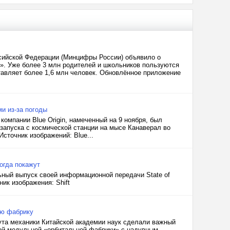
сийской Федерации (Минцифры России) объявило о
». Уже более 3 млн родителей и школьников пользуются
тавляет более 1,6 млн человек. Обновлённое приложение
ми из-за погоды
 компании Blue Origin, намеченный на 9 ноября, был
запуска с космической станции на мысе Канаверал во
сточник изображений: Blue...
когда покажут
льный выпуск своей информационной передачи State of
ик изображения: Shift
ую фабрику
тута механики Китайской академии наук сделали важный
вой модульной «орбитальной фабрики» с надувным,