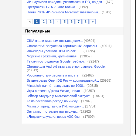
ИИ научился находить уязвимости в ПО, но для...
(672)
Предзаказы GTA VI «настолько...
(1192)
Почти 70 % ИИ-бизнеса Microsoft завязано на...
(1312)
<
1
2
3
4
5
6
7
8
>
Популярные
США стали главным поставщиком...
(40594)
Character.AI запустила короткие ИИ-сериалы...
(40011)
Инженеры уложили HBM на бок —...
(39695)
Морские сражения, крупнейшая...
(33857)
Тысячи сотрудников Google требуют...
(29147)
Chrome для Android стал заметно плавнее: Google...
(23513)
Россияне стали звонить и писать...
(22462)
Вышел релиз OpenIDE Pro — корпоративной...
(20955)
Mitsubishi начнёт выпускать по 1000...
(20515)
Игра в стиле «Джона Уика», новая...
(19357)
Геймер отсудил у Microsoft свой аккаунт...
(18461)
Tesla поставила рекорд по числу...
(17843)
Microsoft представила ИИ, который...
(17701)
Энтузиаст потратил три тысячи...
(17262)
«Яндекс» улучшил поиск АЗС без...
(17009)