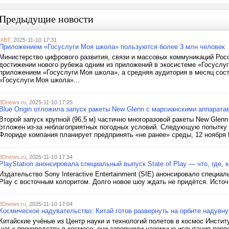
Предыдущие новости
iXBT
, 2025-11-10 17:31
Приложением «Госуслуги Моя школа» пользуются более 3 млн человек
Министерство цифрового развития, связи и массовых коммуникаций Рос
достижении нового рубежа одним из приложений в экосистеме «Госуслуг
приложением «Госуслуги Моя школа», а средняя аудитория в месяц сос
«Госуслуги Моя школа»...
3Dnews.ru
, 2025-11-10 17:25
Blue Origin отложила запуск ракеты New Glenn с марсианскими аппарата
Второй запуск крупной (96,5 м) частично многоразовой ракеты New Glenn
отложен из-за неблагоприятных погодных условий. Следующую попытку 
Флориде компания планирует предпринять «не ранее» среды, 12 ноября И
3Dnews.ru
, 2025-11-10 17:34
PlayStation анонсировала специальный выпуск State of Play — что, где, 
Издательство Sony Interactive Entertainment (SIE) анонсировало специа
Play c восточным колоритом. Долго новое шоу ждать не придётся. Источн
3Dnews.ru
, 2025-11-10 17:04
Космическое надувательство: Китай готов развернуть на орбите надувн
Китайские учёные из Центр науки и технологий полетов в космос Инсти
шаг к производству в космосе: они завершили наземные испытания пер