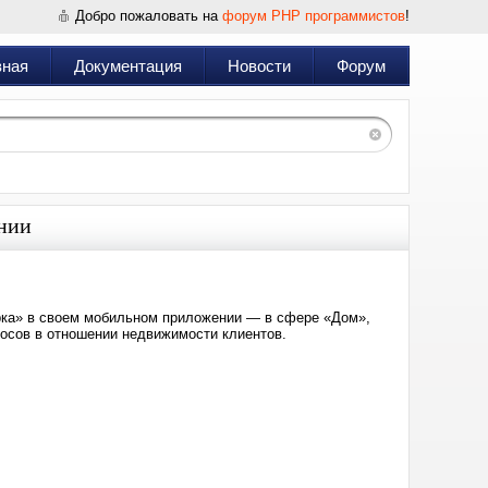
Добро пожаловать на
форум PHP программистов
!
вная
Документация
Новости
Форум
нии
рка» в своем мобильном приложении — в сфере «Дом»,
росов в отношении недвижимости клиентов.