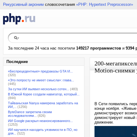
Рекурсивный акроним
словосочетания
«PHP: Hypertext Preprocessor»
За последние 24 часа нас посетили
149217 программистов
и
9394 
Последние
200-мегапиксель
Motion-снимки 
«Беспрецедентные» предзаказы GTA VI...
(320)
«Это попросту не имеет смысла»: глава...
(445)
За сутки ИИ выявил несколько сотен...
(483)
В Южной Корее создали навигатор, который...
(844)
Тайваньская Nanya намерена заработать на
В Cети появились пер
ИИ,...
(1256)
конце ноября. «Живые
ByteDance запретила своим
демонстрируют возмож
исследователям...
(826)
демонстрирует новый 
ИИ Google раскрыл неанонсированного...
движении.
(1253)
ИИ научился находить уязвимости в ПО, но
для...
(522)