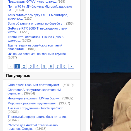
Предзаказы GTA VI «настолько...
(989)
Почти 70 % ИИ-бизнеса Microsoft завязано
на...
(1063)
Asus готовит семёрку OLED-мониторов,
включая...
(1110)
Suno объявила о планах по борьбе с...
(355)
GeForce RTX 2080 Ti неожиданно стали
хитом...
(1220)
«Извините, опечатка»: Claude Opus 5
удалил...
(1052)
Три четверти европейских компаний
опасаются,...
(981)
ИИ начал отвечать на звонки в службе...
(1087)
<
1
2
3
4
5
6
7
8
>
Популярные
США стали главным поставщиком...
(40510)
Character.AI запустила короткие ИИ-
сериалы...
(39954)
Инженеры уложили HBM на бок —...
(39632)
Морские сражения, крупнейшая...
(33807)
Тысячи сотрудников Google требуют...
(29031)
Thermaltake представила блок питания,...
(26847)
Chrome для Android стал заметно
плавнее: Google...
(23418)