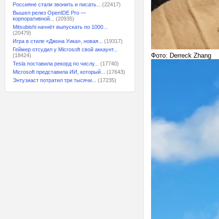
Россияне стали звонить и писать...
(22417)
Вышел релиз OpenIDE Pro —
корпоративной...
(20935)
Mitsubishi начнёт выпускать по 1000...
(20479)
Игра в стиле «Джона Уика», новая...
(19317)
Геймер отсудил у Microsoft свой аккаунт...
Фото: Derreck Zhang
(18424)
Tesla поставила рекорд по числу...
(17740)
Microsoft представила ИИ, который...
(17643)
Энтузиаст потратил три тысячи...
(17235)