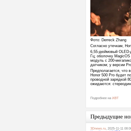
Фото: Derreck Zhang
Согласно утечкам, Hon
6,55-дюймовый OLED-д
Гц; оболочку MagicOS 
модуль с 200-мегапик
датчиком; у версии P
Предполагается, что 
Honor 500 Pro будет п
проводной зарядкой 80
ожидаются: стереодин
Подробнее на
iXBT
Предыдущие но
3Dnews.ru
, 2025-11-11 08:0