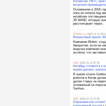
Китайская YMTC прист
величине производите
Основанная в 2016 го
пока не попала под а
китайских поставщико
3D NAND, которую она
рассчитывает через...
3Dnews.ru
, 2025-11-11 08:1
Финансовый кризис iR
Компания iRobot, созд
банкротом, если не на
выручка компании ока
иссякли, что заставил
iXBT
, 2025-11-11 07:35
Китайцы готовятся к 
игроки делают значит
В новом отчете Goldm
роботов в Китае дела
делая ставку на пере
основанный на опроса
Sanhua...
iXBT
, 2025-11-11 07:35
Еврокомиссия готовит
упрощённый доступ к