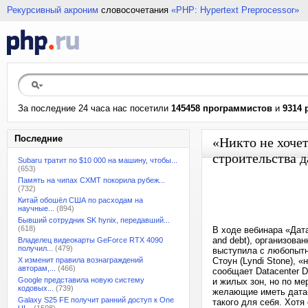
Рекурсивный акроним
словосочетания
«PHP: Hypertext Preprocessor»
За последние 24 часа нас посетили
145458 программистов
и
9314 
Последние
«Никто не хоче
строительства д
Subaru тратит по $10 000 на машину, чтобы...
(653)
Память на чипах CXMT покорила рубеж...
(732)
Китай обошёл США по расходам на
научные...
(894)
Бывший сотрудник SK hynix, передавший...
(618)
В ходе вебинара «Дата-
and debt), организова
Владелец видеокарты GeForce RTX 4090
получил...
(479)
выступила с любопытн
X изменит правила вознаграждений
Стоун (Lyndi Stone), 
авторам,...
(466)
сообщает Datacenter 
Google представила новую систему
и жилых зон, но по ме
кодовых...
(739)
желающие иметь дата-ц
Galaxy S25 FE получит ранний доступ к One
такого для себя. Хотя