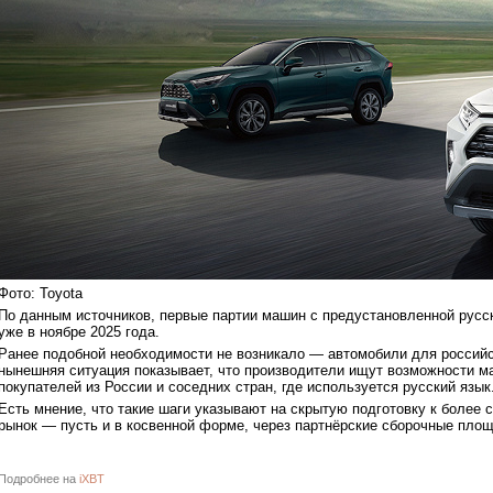
Фото: Toyota
По данным источников, первые партии машин с предустановленной русс
уже в ноябре 2025 года.
Ранее подобной необходимости не возникало — автомобили для российс
нынешняя ситуация показывает, что производители ищут возможности м
покупателей из России и соседних стран, где используется русский язык
Есть мнение, что такие шаги указывают на скрытую подготовку к более
рынок — пусть и в косвенной форме, через партнёрские сборочные площ
Подробнее на
iXBT