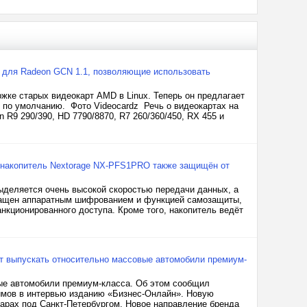
 для Radeon GCN 1.1, позволяющие использовать
ржке старых видеокарт AMD в Linux. Теперь он предлагает
 по умолчанию. Фото Videocardz Речь о видеокартах на
n R9 290/390, HD 7790/8870, R7 260/360/450, RX 455 и
й накопитель Nextorage NX-PFS1PRO также защищён от
деляется очень высокой скоростью передачи данных, а
ащен аппаратным шифрованием и функцией самозащиты,
нкционированного доступа. Кроме того, накопитель ведёт
дет выпускать относительно массовые автомобили премиум-
вые автомобили премиум-класса. Об этом сообщил
имов в интервью изданию «Бизнес-Онлайн». Новую
арах под Санкт-Петербургом. Новое направление бренда