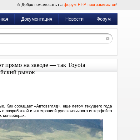
Добро пожаловать на
форум PHP программистов
!
вная
Документация
Новости
Форум
 прямо на заводе — так Toyota
ийский рынок
Дата:
2025-
11-
11
11:44
зык. Как сообщает «Автовзгляд», еще летом текущего года
ь с разработкой и интеграцией русскоязычного интерфейса
х конвейерах.