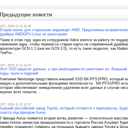
Предыдущие новости
iXBT
, 2025-11-11 11:45
Вторая жизнь для стареньких видеокарт AMD. Предложены исправления
драйвер AMDGPU Linux по умолчанию
Ранее в этом году один из сотрудников Valve взялся за работу по подде
изменения ядра, чтобы перевести старые карты на современный драйвер
архитектуре GCN 1.1 (она же GCN 2.0), то есть таких моделях, как Radeo
FirePro...
iXBT
, 2025-11-11 11:53
Этот SSD защитит данные, а при необходимости уничтожит их. Внешни
воды, пыли и падений
Компания Nextorage представила внешний SSD NX-PFS1PRO, который вы
заодно и дополнительными функциями безопасности. NX-PFS1PRO осн
которая обеспечивает немедленное удаление всех данных в случае неса
журнал всех попыток...
iXBT
, 2025-11-11 11:57
Бывший российский завод Toyota, который готовится к перезапуску, бу
класса под брендом Aurus
У бренда Aurus появится вторая ветвь развития — относительно массо
заместитель министра промышленности и торговли России Альберт Кар
линейку планируют собирать на площадке бывшего завода Toyota в Шуш