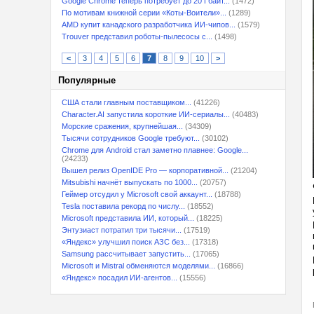
Google Chrome теперь потребует до 20 Гбайт...
(1472)
По мотивам книжной серии «Коты-Воители»...
(1289)
AMD купит канадского разработчика ИИ-чипов...
(1579)
Trouver представил роботы-пылесосы с...
(1498)
<
3
4
5
6
7
8
9
10
>
Популярные
США стали главным поставщиком...
(41226)
Character.AI запустила короткие ИИ-сериалы...
(40483)
Морские сражения, крупнейшая...
(34309)
Тысячи сотрудников Google требуют...
(30102)
Chrome для Android стал заметно плавнее: Google...
(24233)
Вышел релиз OpenIDE Pro — корпоративной...
(21204)
Mitsubishi начнёт выпускать по 1000...
(20757)
Геймер отсудил у Microsoft свой аккаунт...
(18788)
Tesla поставила рекорд по числу...
(18552)
Microsoft представила ИИ, который...
(18225)
Энтузиаст потратил три тысячи...
(17519)
«Яндекс» улучшил поиск АЗС без...
(17318)
Samsung рассчитывает запустить...
(17065)
Microsoft и Mistral обменяются моделями...
(16866)
«Яндекс» посадил ИИ-агентов...
(15556)