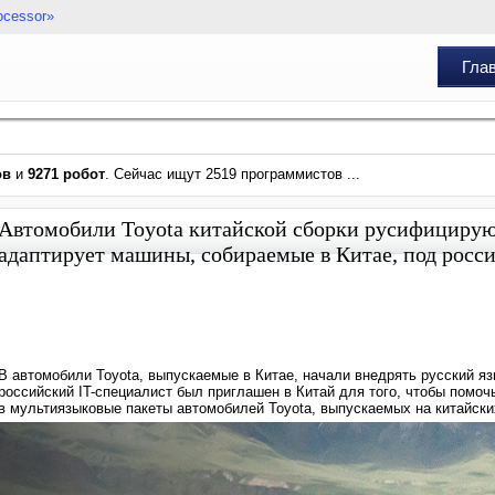
ocessor»
Гла
ов
и
9271 робот
. Сейчас ищут 2519 программистов ...
Автомобили Toyota китайской сборки русифицируют
адаптирует машины, собираемые в Китае, под росс
В автомобили Toyota, выпускаемые в Китае, начали внедрять русский я
российский IT-специалист был приглашен в Китай для того, чтобы помоч
в мультиязыковые пакеты автомобилей Toyota, выпускаемых на китайски