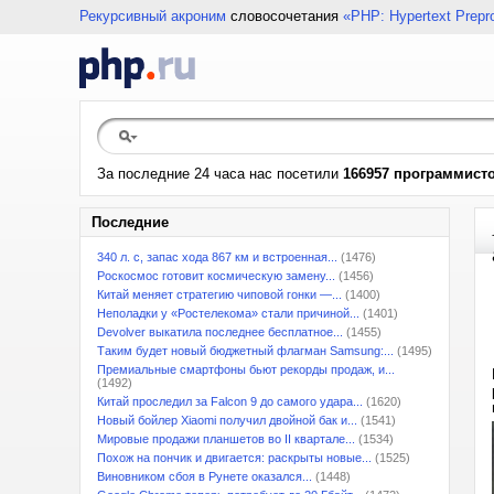
Рекурсивный акроним
словосочетания
«PHP: Hypertext Prepr
За последние 24 часа нас посетили
166957 программист
Последние
340 л. с, запас хода 867 км и встроенная...
(1476)
Роскосмос готовит космическую замену...
(1456)
Китай меняет стратегию чиповой гонки —...
(1400)
Неполадки у «Ростелекома» стали причиной...
(1401)
Devolver выкатила последнее бесплатное...
(1455)
Таким будет новый бюджетный флагман Samsung:...
(1495)
Премиальные смартфоны бьют рекорды продаж, и...
(1492)
Китай проследил за Falcon 9 до самого удара...
(1620)
Новый бойлер Xiaomi получил двойной бак и...
(1541)
Мировые продажи планшетов во II квартале...
(1534)
Похож на пончик и двигается: раскрыты новые...
(1525)
Виновником сбоя в Рунете оказался...
(1448)