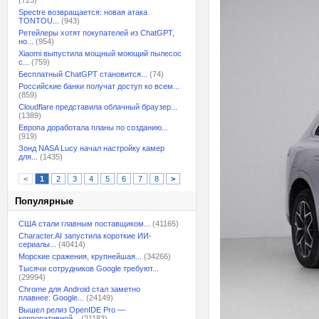
(725)
Spectre возвращается: новая атака
TONTOU...
(943)
Ретейлеры хотят покупателей из ChatGPT,
но...
(954)
Xiaomi выпустила мощный моющий пылесос
с...
(759)
Бесплатный ChatGPT становится...
(74)
Российские банки получат доступ ко всем...
(859)
Cloudflare представила облачный браузер...
(1389)
Европа доработала планы по созданию...
(919)
Зонд NASA Lucy начал настройку камер
для...
(1435)
<
1
2
3
4
5
6
7
8
>
Популярные
США стали главным поставщиком...
(41165)
Character.AI запустила короткие ИИ-
сериалы...
(40414)
Морские сражения, крупнейшая...
(34266)
Тысячи сотрудников Google требуют...
(29994)
Chrome для Android стал заметно
плавнее: Google...
(24149)
Вышел релиз OpenIDE Pro —
корпоративной...
(21183)