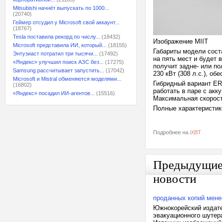
Mitsubishi начнёт выпускать по 1000...
(20740)
Геймер отсудил у Microsoft свой аккаунт...
(18767)
Tesla поставила рекорд по числу...
(18432)
Изображение MIIT
Microsoft представила ИИ, который...
(18155)
Габариты модели соста
Энтузиаст потратил три тысячи...
(17492)
на пять мест и будет 
«Яндекс» улучшил поиск АЗС без...
(17275)
получит задне- или п
Samsung рассчитывает запустить...
(17042)
230 кВт (308 л.с.), об
Microsoft и Mistral обменяются моделями...
Гибридный вариант ERE
(16802)
работать в паре с акк
«Яндекс» посадил ИИ-агентов...
(15516)
Максимальная скорость
Полные характеристик
Подробнее на
iXBT
Предыдущи
новости
проданных копий мене
Южнокорейский издате
эвакуационного шутера