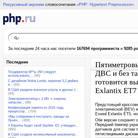
Рекурсивный акроним
словосочетания
«PHP: Hypertext Preprocessor»
За последние 24 часа нас посетили
167694 программиста
и
9285 р
Последние
Пятиметровы
ДВС и без та
Техдиректор M**a: ИИ следует
использовать,...
(66)
готовится в
С дизайном Nokia Lumia, экраном 3,2 дюйма
и...
(65)
Exlantix ET7
В США увидели военную угрозу в дронах с...
(84)
Электровелосипед с 2 кВт·ч энергии,
запасом...
(98)
Предстоящий кроссове
Конфигурация памяти из 2015 года,
электрической (BEV) 
процессор...
(704)
Exeed Exlantix ET5, н
«Мы собираемся построить заводы на
Обе версии сохранят 
Луне»....
(458)
Передний бампер укра
У Европы будет свой Starlink: ЕС утвердил...
датчиков для систем 
(965)
пятиспицевыми дискам
В США создали молекулярный анализатор...