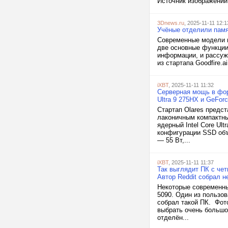
Источник изображений
3Dnews.ru
, 2025-11-11 12:1
Учёные отделили памя
Современные модели и
две основные функции
информации, и рассуж
из стартапа Goodfire.
iXBT
, 2025-11-11 11:32
Серверная мощь в фор
Ultra 9 275HX и GeFor
Стартап Olares предс
лаконичным компактны
ядерный Intel Core Ult
конфигурации SSD объ
— 55 Вт,...
iXBT
, 2025-11-11 11:37
Так выглядит ПК с че
Автор Reddit собрал 
Некоторые современны
5090. Один из пользо
собрал такой ПК. Фото
выбрать очень большой
отделён...