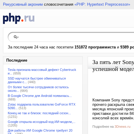
Рекурсивный акроним
словосочетания
«PHP: Hypertext Preprocessor»
За последние 24 часа нас посетили
151872 программиста
и
9389 р
Последние
За пять лет Son
успешной моде
Tesla признала массовый дефект Cybertruck
и...
(659)
SSD научатся быстрее обмениваться
данными с...
(440)
От более тысячи сотрудников осталось
около...
(664)
В Google Chrome для Android появилась...
(669)
Компания Sony предст
прочего раскрыла свеж
Zotac подарила пользователю GeForce RTX
5090...
(513)
месяца японский прои
Конец не так и близок: последний сезон...
приставки достигли 8
(1231)
консолей всех времён.
Google открыла исходный код ИИ-модели,...
(1205)
Подробнее на
3Dnews.ru
Для работы ИИ Google Chrome требует 20