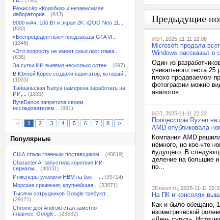
ГБ...
(795)
Режиссёр «Колобка» и независимая
лаборатория...
(843)
Предыдущие но
9000 мАч, 100 Вт и экран 2K: iQOO Neo 11...
(830)
«Беспрецедентные» предзаказы GTA VI...
iXBT
, 2025-11-11 22:08
(1346)
Microsoft продала все
«Это попросту не имеет смысла»: глава...
Windows рассказал о 
(636)
Один из разработчико
За сутки ИИ выявил несколько сотен...
(697)
уникального теста 25 
В Южной Корее создали навигатор, который...
плохо продаваемом пр
(1033)
фотографии можно вид
Тайваньская Nanya намерена заработать на
аналогов...
ИИ,...
(1633)
ByteDance запретила своим
исследователям...
(991)
iXBT
, 2025-11-11 22:22
Процессоры Ryzen на 
<
1
2
3
4
5
6
7
8
>
AMD опубликовала но
Компания AMD решила
Популярные
немного, но кое-что н
будущего. В следующе
США стали главным поставщиком...
(40619)
деление на большие и
Character.AI запустила короткие ИИ-
по...
сериалы...
(40031)
Инженеры уложили HBM на бок —...
(39714)
Морские сражения, крупнейшая...
(33871)
3Dnews.ru
, 2025-11-11 22:3
Тысячи сотрудников Google требуют...
На ПК и консолях вышл
(29171)
Как и было обещано, 1
Chrome для Android стал заметно
изометрической ролев
плавнее: Google...
(23532)
«День сурка». Источни