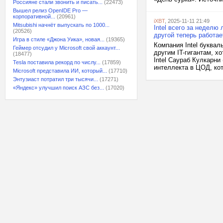
Россияне стали звонить и писать...
(22473)
Вышел релиз OpenIDE Pro —
корпоративной...
(20961)
iXBT
, 2025-11-11 21:49
Mitsubishi начнёт выпускать по 1000...
Intel всего за недел
(20526)
другой теперь работае
Игра в стиле «Джона Уика», новая...
(19365)
Компания Intel буква
Геймер отсудил у Microsoft свой аккаунт...
другим IT-гигантам, х
(18477)
Intel Саураб Кулкарни
Tesla поставила рекорд по числу...
(17859)
интеллекта в ЦОД, кот
Microsoft представила ИИ, который...
(17710)
Энтузиаст потратил три тысячи...
(17271)
«Яндекс» улучшил поиск АЗС без...
(17020)