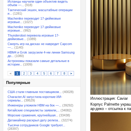
Испанцы научили один объектив видеть
объём —...
(918)
Тактический экшен, масштабные операции
и...
(1281)
Machenike переводит 17-дюймовые
игровые...
(1027)
Machenike переводит 17-дюймовые
игровые...
(992)
Thunderobot перевела игровые 17-
дюймовые...
(1089)
Смерть игр на дисках не навредит Capcom
—...
(1140)
HBM4 и Grok загрузили 4-нм линии Samsung
до...
(1080)
Астрономы показали самые детальные в
истории...
(1009)
<
1
2
3
4
5
6
7
8
>
Популярные
США стали главным поставщиком...
(40028)
Character.AI запустила короткие ИИ-
Иллюстрация: Caviar
сериалы...
(39529)
Корпус Palmette укра
Инженеры уложили HBM на бок —...
(39292)
ар-деко – отсылка к 
Китайские специалисты заявили,...
(34082)
Морские сражения, крупнейшая...
(33438)
Датамайнер раскрыл дату релиза...
(32274)
Тысячи сотрудников Google требуют...
(28397)