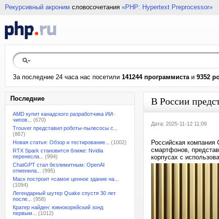
Рекурсивный акроним
словосочетания
«PHP: Hypertext Preprocessor»
За последние 24 часа нас посетили
141244 программиста
и
9352 р
Последние
В России предст
AMD купит канадского разработчика ИИ-
чипов...
(670)
Дата: 2025-11-12 11:09
Trouver представил роботы-пылесосы с...
(867)
Российская компания 
Новая статья: Обзор и тестирование...
(1002)
смартфонов, представ
RTX Spark становится ближе: Nvidia
перенесла...
(994)
корпусах с использов
ChatGPT стал безлимитным: OpenAI
отменила...
(995)
Маск построит «самое ценное здание на...
(1094)
Легендарный шутер Quake спустя 30 лет
после...
(958)
Кратер найден: южнокорейский зонд
первым...
(1012)