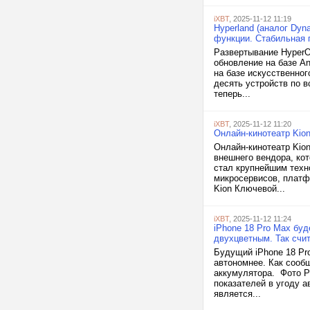
iXBT
, 2025-11-12 11:19
Hyperland (аналог Dyn
функции. Стабильная 
Развертывание HyperOS
обновление на базе An
на базе искусственног
десять устройств по в
теперь...
iXBT
, 2025-11-12 11:20
Онлайн-кинотеатр Kio
Онлайн-кинотеатр Kio
внешнего вендора, кот
стал крупнейшим техн
микросервисов, платф
Kion Ключевой...
iXBT
, 2025-11-12 11:24
iPhone 18 Pro Max бу
двухцветным. Так счита
Будущий iPhone 18 Pr
автономнее. Как сообщ
аккумулятора. Фото P
показателей в угоду а
является...