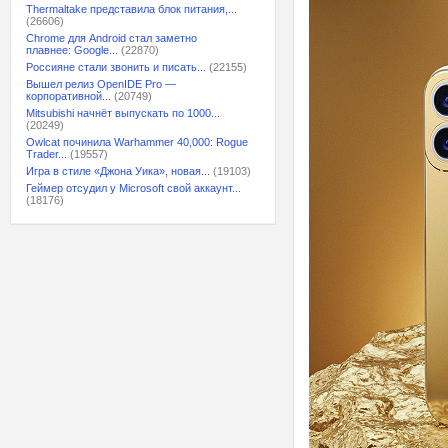
Thermaltake представила блок питания,...
(26606)
Chrome для Android стал заметно
плавнее: Google...
(22870)
Россияне стали звонить и писать...
(22155)
Вышел релиз OpenIDE Pro —
корпоративной...
(20749)
Mitsubishi начнёт выпускать по 1000...
(20249)
Owlcat починила Warhammer 40,000: Rogue
Trader...
(19557)
Игра в стиле «Джона Уика», новая...
(19103)
Геймер отсудил у Microsoft свой аккаунт...
(18176)