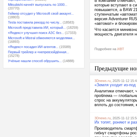
В компании отмечают,
Mitsubishi начнёт выпускать по 1000...
которые вступают в с
(20770)
повышается, а BAW 21
Геймер отсудил у Microsoft свой аккаунт...
ступенчатым «автомат
(18803)
версия Adventurer RUS
Tesla поставила рекорд по числу...
(18583)
«автомат» и блокиров
Microsoft представила ИИ, который...
(18259)
Что касается минивэна
«Яндекс» улучшил поиск АЗС без...
(17333)
мощность двигателя н
Microsoft и Mistral обменяются моделями...
(16893)
«Яндекс» посадил ИИ-агентов...
(15589)
Подробнее на
iXBT
Первый трейлер и «непревзойдённая...
(15278)
Учёные нашли способ обрушить...
(14888)
Предыдущие но
3Dnews.ru
, 2025-11-12 15:4
«Земля уходит из-под
Аналитики отмечают, 
проблема — глобальны
спрос на аккумуляторы
вплоть до состояния, 
3Dnews.ru
, 2025-11-12 15:5
Их топят, роняют и ра
Производитель смартф
гибнут смартфоны росс