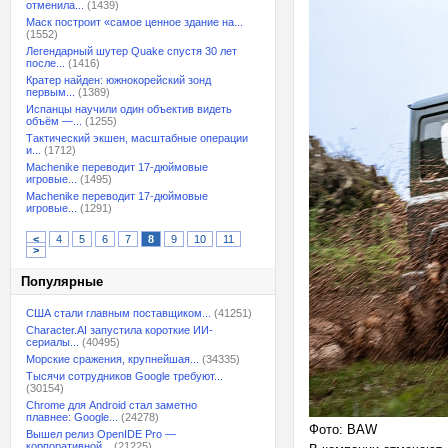
отменила...
(1439)
Маск построит «самое ценное здание на...
(1552)
Легендарный шутер Quake спустя 30 лет
после...
(1416)
Кратер найден: южнокорейский зонд
первым...
(1389)
Испанцы научили один объектив видеть
объём —...
(1255)
Тактический экшен, масштабные операции
и...
(1712)
Machenike переводит 17-дюймовые
игровые...
(1495)
Machenike переводит 17-дюймовые
игровые...
(1291)
<
4
5
6
7
8
9
10
11
>
Популярные
США стали главным поставщиком...
(41251)
Character.AI запустила короткие ИИ-
сериалы...
(40495)
Морские сражения, крупнейшая...
(34335)
Тысячи сотрудников Google требуют...
(30154)
Chrome для Android стал заметно
плавнее: Google...
(24278)
Фото: BAW
Вышел релиз OpenIDE Pro —
корпоративной...
(21225)