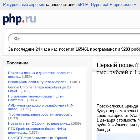
Рекурсивный акроним
словосочетания
«PHP: Hypertext Preprocessor»
За последние 24 часа нас посетил
165461 программист
и
9283 роб
Последние
Первый пошел? 
тыс. рублей с 1
Похож на пончик и двигается: раскрыты
новые...
(1559)
Виновником сбоя в Рунете оказался...
(1481)
Google Chrome теперь потребует до 20
Гбайт...
(1495)
По мотивам книжной серии «Коты-
Воители»...
(1305)
AMD купит канадского разработчика ИИ-
Пресс-служба бренда 
чипов...
(1591)
будут пересмотрены в
Trouver представил роботы-пылесосы с...
свою историю от УАЗ-4
(1533)
1 декабря стоимость п
Новая статья: Обзор и тестирование...
(1609)
рублей. «Изменения ц
RTX Spark становится ближе: Nvidia
бренда.
перенесла...
(1579)
ChatGPT стал безлимитным: OpenAI