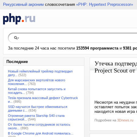
Рекурсивный акроним
словосочетания
«PHP: Hypertext Preprocessor»
За последние 24 часа нас посетили
153594 программиста
и
9381 р
Последние
Утечка подтвер
Project Scout о
Новый геймплейный трейлер подтвердил
дату...
(522)
Для марсианских вертолётов нового
поколения...
(763)
Китай снова попытается запустить и
посадить...
(794)
Tesla признала массовый дефект Cybertruck
и...
(895)
Несмотря на неудачи п
оставляет попыток за
SSD научатся быстрее обмениваться
данными с...
(634)
находится новая игра 
Огромная ракета Starship S40 стала
серьезной...
(544)
Подробнее на
3Dnews.ru
От более тысячи сотрудников осталось
около...
(890)
В Google Chrome для Android появилась...