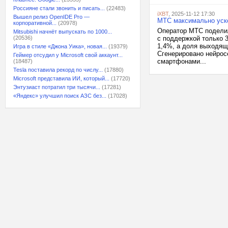
Россияне стали звонить и писать...
(22483)
iXBT
, 2025-11-12 17:30
Вышел релиз OpenIDE Pro —
МТС максимально уско
корпоративной...
(20978)
Оператор МТС поделил
Mitsubishi начнёт выпускать по 1000...
(20536)
с поддержкой только 
1,4%, а доля выходящи
Игра в стиле «Джона Уика», новая...
(19379)
Сгенерировано нейрос
Геймер отсудил у Microsoft свой аккаунт...
смартфонами...
(18487)
Tesla поставила рекорд по числу...
(17880)
Microsoft представила ИИ, который...
(17720)
Энтузиаст потратил три тысячи...
(17281)
«Яндекс» улучшил поиск АЗС без...
(17028)