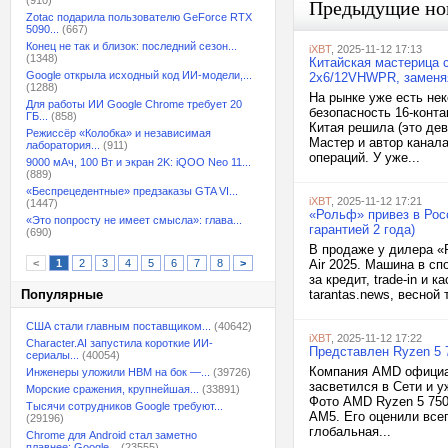
(910)
Предыдущие но
Zotac подарила пользователю GeForce RTX
5090...
(667)
Конец не так и близок: последний сезон...
iXBT
, 2025-11-12 17:13
(1348)
Китайская мастерица 
Google открыла исходный код ИИ-модели,...
2x6/12VHWPR, заменя
(1288)
На рынке уже есть не
Для работы ИИ Google Chrome требует 20
безопасность 16-конта
ГБ...
(858)
Китая решила (это де
Режиссёр «Колобка» и независимая
Мастер и автор канала
лаборатория...
(911)
операций. У уже...
9000 мАч, 100 Вт и экран 2K: iQOO Neo 11...
(889)
«Беспрецедентные» предзаказы GTA VI...
iXBT
, 2025-11-12 17:21
(1447)
«Рольф» привез в Росс
«Это попросту не имеет смысла»: глава...
гарантией 2 года)
(690)
В продаже у дилера «
<
1
2
3
4
5
6
7
8
>
Air 2025. Машина в с
за кредит, trade-in и 
Популярные
tarantas.news, весной
США стали главным поставщиком...
(40642)
iXBT
, 2025-11-12 17:22
Character.AI запустила короткие ИИ-
Представлен Ryzen 5
сериалы...
(40054)
Компания AMD официал
Инженеры уложили HBM на бок —...
(39726)
засветился в Сети и у
Морские сражения, крупнейшая...
(33891)
Фото AMD Ryzen 5 75
Тысячи сотрудников Google требуют...
AM5. Его оценили всег
(29196)
глобальная...
Chrome для Android стал заметно
плавнее: Google...
(23555)