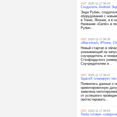
iXBT
, 2025-11-17 06:29
Создатель Android Эн
Энди Рубин, создател
оборудования с новым
в Токио, Япония, и в
Название «Genki» в пе
Рубин...
iXBT
, 2025-11-17 06:39
«Macintosh, iPhone, C
Новый стартап в облас
указывающий на запус
соучредитель и генер
Стэнфордского универс
Соучредителем и...
iXBT
, 2025-11-17 06:47
SpaceX планирует пос
Появились данные о н
ориентировочную дату
заявлена пилотируема
от успешного проведе
протестировать...
iXBT
, 2025-11-17 06:55
Tesla готовит «сверх