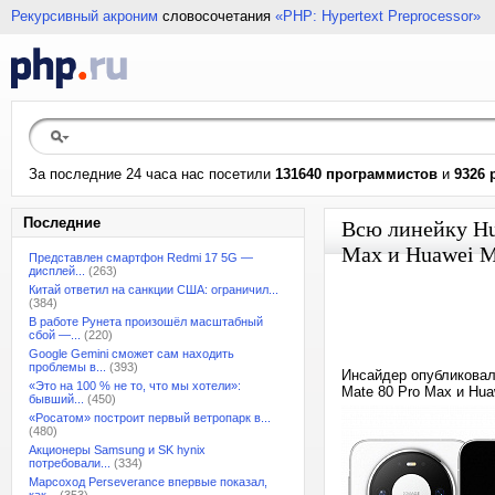
Рекурсивный акроним
словосочетания
«PHP: Hypertext Preprocessor»
За последние 24 часа нас посетили
131640 программистов
и
9326 
Последние
Всю линейку Hua
Max и Huawei M
Представлен смартфон Redmi 17 5G —
дисплей...
(263)
Китай ответил на санкции США: ограничил...
(384)
В работе Рунета произошёл масштабный
сбой —...
(220)
Google Gemini сможет сам находить
проблемы в...
(393)
Инсайдер опубликовал
«Это на 100 % не то, что мы хотели»:
Mate 80 Pro Max и Hu
бывший...
(450)
«Росатом» построит первый ветропарк в...
(480)
Акционеры Samsung и SK hynix
потребовали...
(334)
Марсоход Perseverance впервые показал,