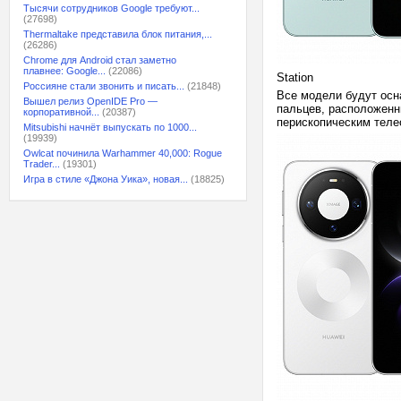
Тысячи сотрудников Google требуют...
(27698)
Thermaltake представила блок питания,...
(26286)
Chrome для Android стал заметно
плавнее: Google...
(22086)
Station
Россияне стали звонить и писать...
(21848)
Все модели будут осн
Вышел релиз OpenIDE Pro —
пальцев, расположенн
корпоративной...
(20387)
перископическим теле
Mitsubishi начнёт выпускать по 1000...
(19939)
Owlcat починила Warhammer 40,000: Rogue
Trader...
(19301)
Игра в стиле «Джона Уика», новая...
(18825)