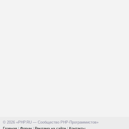
© 2026 «PHP.RU — Сообщество PHP-Программистов»
Главная
|
Форум
|
Реклама на сайте
|
Контакты