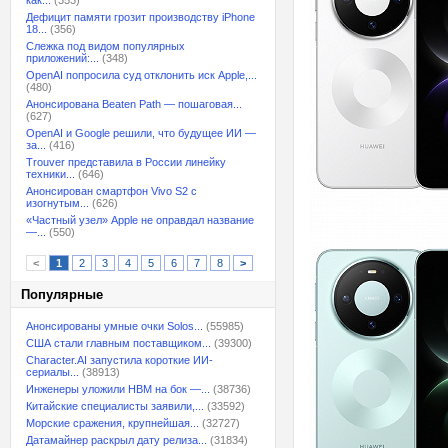
как...
(353)
Дефицит памяти грозит производству iPhone
18...
(356)
Слежка под видом популярных
приложений:...
(348)
OpenAI попросила суд отклонить иск Apple,...
(480)
Анонсирована Beaten Path — пошаговая...
(627)
OpenAI и Google решили, что будущее ИИ —
за...
(416)
Trouver представила в России линейку
техники...
(646)
Анонсирован смартфон Vivo S2 с
изогнутым...
(626)
«Частный узел» Apple не оправдал название
—...
(550)
<
1
2
3
4
5
6
7
8
>
Популярные
Анонсированы умные очки Solos...
(55985)
США стали главным поставщиком...
(39300)
Character.AI запустила короткие ИИ-
сериалы...
(38913)
Инженеры уложили HBM на бок —...
(38736)
Китайские специалисты заявили,...
(33592)
Морские сражения, крупнейшая...
(32727)
Датамайнер раскрыл дату релиза...
(31834)