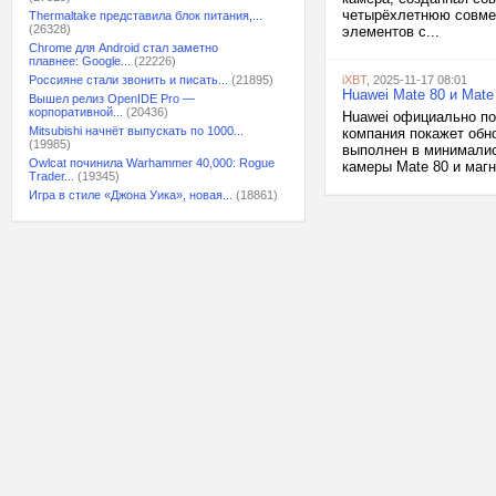
четырёхлетнюю совмес
Thermaltake представила блок питания,...
(26328)
элементов с...
Chrome для Android стал заметно
плавнее: Google...
(22226)
Россияне стали звонить и писать...
(21895)
iXBT
, 2025-11-17 08:01
Huawei Mate 80 и Mate
Вышел релиз OpenIDE Pro —
корпоративной...
(20436)
Huawei официально по
Mitsubishi начнёт выпускать по 1000...
компания покажет обно
(19985)
выполнен в минималис
Owlcat починила Warhammer 40,000: Rogue
камеры Mate 80 и магн
Trader...
(19345)
Игра в стиле «Джона Уика», новая...
(18861)