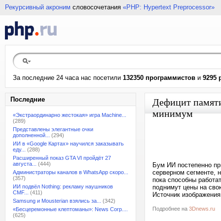
Рекурсивный акроним
словосочетания
«PHP: Hypertext Preprocessor»
За последние 24 часа нас посетили
132350 программистов
и
9295 
Последние
Дефицит памяти
минимум
«Экстраординарно жестокая» игра Machine...
(289)
Представлены элегантные очки
дополненной...
(294)
ИИ в «Google Картах» научился заказывать
еду...
(288)
Расширенный показ GTA VI пройдёт 27
августа...
(444)
Бум ИИ постепенно пр
серверном сегменте, 
Администраторы каналов в WhatsApp скоро...
(357)
пока способны работа
ИИ подвёл Nothing: рекламу наушников
поднимут цены на сво
CMF...
(411)
Источник изображения:
Samsung и Mousterian взялись за...
(342)
Подробнее на
3Dnews.ru
«Бесцеремонные клептоманы»: News Corp....
(625)