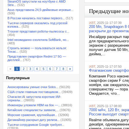
SteamOS запустили на ноутбуке с AMD
Strix...
(532)
Предыдущие но
Asus представила 24,5-дюймовые игровые...
(506)
В России начались поставки первого...
(517)
iXBT
, 2025-11-17 07:39
Тысячи серверов оказались под угрозой
200 Мп, Snapdragon 8 
взлома...
(525)
раскрыли до презента
Trouver представил роботы-пылесосы с...
(454)
Инсайдер раскрыл пар
Intel неожиданно озолотила SoftBank, но...
для предварительного
(483)
экраном с разрешение
Строить можно — пользоваться нельзя:
получит датчик 50 Мп
Техас...
(520)
дюйма,...
Представлен смартфон Redmi 17 5G —
дисплей...
(767)
iXBT
, 2025-11-17 07:50
<
1
2
3
4
5
6
7
8
>
Флагманские смартфон
Компания Poco наконец
Популярные
смартфон серии F сле
ноября, как ожидалось
Анонсированы умные очки Solos...
(56126)
совершенству — пора в
США стали главным поставщиком...
(39409)
Ожидается, что...
Character.AI запустила короткие ИИ-
сериалы...
(39005)
Инженеры уложили HBM на бок —...
(38816)
iXBT
, 2025-11-17 08:00
7000 мАч, 120 Вт, экр
Китайские специалисты заявили,...
(33676)
России выходит смарт
Морские сражения, крупнейшая...
(32906)
Realme объявила дату
Датамайнер раскрыл дату релиза...
(31905)
декабря, одновременн
Тысячи сотрудников Google требуют...
(27819)
камера, созданная со