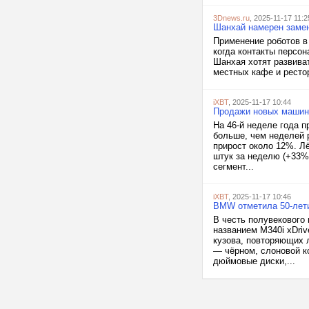
3Dnews.ru
, 2025-11-17 11:2
Шанхай намерен замени
Применение роботов в
когда контакты персо
Шанхая хотят развива
местных кафе и рестор
iXBT
, 2025-11-17 10:44
Продажи новых машин
На 46-й неделе года 
больше, чем неделей 
прирост около 12%. Лё
штук за неделю (+33%)
сегмент...
iXBT
, 2025-11-17 10:46
BMW отметила 50-лети
В честь полувекового
названием M340i xDriv
кузова, повторяющих 
— чёрном, слоновой к
дюймовые диски,...