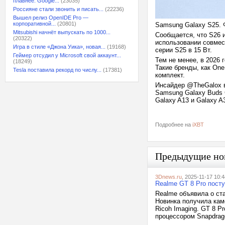
плавнее: Google...
(23035)
Россияне стали звонить и писать...
(22236)
Вышел релиз OpenIDE Pro —
корпоративной...
(20801)
Samsung Galaxy S25.
Mitsubishi начнёт выпускать по 1000...
Сообщается, что S26 и
(20322)
использовании совмес
Игра в стиле «Джона Уика», новая...
(19168)
серии S25 в 15 Вт.
Геймер отсудил у Microsoft свой аккаунт...
Тем не менее, в 2026 
(18249)
Такие бренды, как One
Tesla поставила рекорд по числу...
(17381)
комплект.
Инсайдер @TheGalox в
Samsung Galaxy Buds 
Galaxy A13 и Galaxy A
Подробнее на
iXBT
Предыдущие но
3Dnews.ru
, 2025-11-17 10:4
Realme GT 8 Pro пост
Realme объявила о ст
Новинка получила кам
Ricoh Imaging. GT 8 
процессором Snapdrago