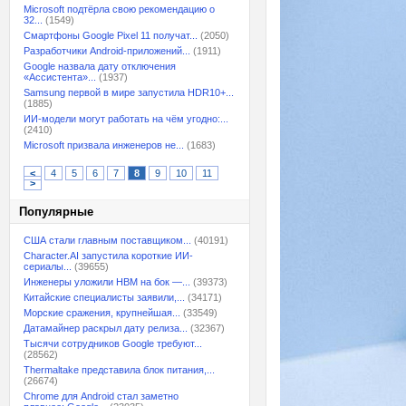
Microsoft подтёрла свою рекомендацию о
32...
(1549)
Смартфоны Google Pixel 11 получат...
(2050)
Разработчики Android-приложений...
(1911)
Google назвала дату отключения
«Ассистента»...
(1937)
Samsung первой в мире запустила HDR10+...
(1885)
ИИ-модели могут работать на чём угодно:...
(2410)
Microsoft призвала инженеров не...
(1683)
<
4
5
6
7
8
9
10
11
>
Популярные
США стали главным поставщиком...
(40191)
Character.AI запустила короткие ИИ-
сериалы...
(39655)
Инженеры уложили HBM на бок —...
(39373)
Китайские специалисты заявили,...
(34171)
Морские сражения, крупнейшая...
(33549)
Датамайнер раскрыл дату релиза...
(32367)
Тысячи сотрудников Google требуют...
(28562)
Thermaltake представила блок питания,...
(26674)
Chrome для Android стал заметно