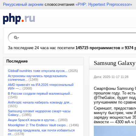
Рекурсивный акроним
словосочетания
«PHP: Hypertext Preprocessor»
За последние 24 часа нас посетили
145715 программистов
и
9374 
Последние
Samsung Galaxy
GlobalFoundries тоже откусила кусок...
(2025)
Астрономы научились предсказывать
Дата: 2025-11-17 11:28
солнечные...
(1349)
AMD привезёт на IFA 2026 «персональный
Смартфоны Samsung Gal
ИИ» —...
(2068)
прошлом году. То есть
В России создали первый маломощный...
(1545)
@TheGalox, будет под
улучшением по сравнен
Anthropic начала набирать команду для...
(1631)
Скриншот, предоставл
Samsung готовит недорогие смарт-часы
минуту быстрее, чем i
Galaxy...
(1985)
зарядку мощностью 35
Акции SpaceX вошли в крутое...
(1893)
ёмкости — 4300 мА·ч (
Moonlighter 2: The Endless Vault скоро...
(1496)
Samsung придумала, как почти избавиться
от...
(1578)