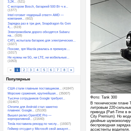
3,2K...
(521)
С мотором Bosch, батареей 500 Вт·ч и...
(1377)
Intel готовит «ядерный ответ» AMD —
компания...
(602)
Зарядка раз в три дня, Snapdragon 6s Gen
4,...
(619)
Электромобили дорого обходятся Subaru:
на...
(928)
CATL испытала батарею для электрических...
(1027)
Похоже, зря Mazda рвалась в премиум....
(1017)
Не нужны ни 5G, ни LTE, ни мобильные...
(1053)
<
1
2
3
4
5
6
7
8
>
Популярные
США стали главным поставщиком...
(41847)
Морские сражения, крупнейшая...
(35007)
Фото: Tank 300
Тысячи сотрудников Google требуют...
(31467)
В техническом плане 
Chrome для Android стал заметно
литровым 220-сильным
плавнее: Google...
(25100)
привода (Part-Time в 
Вышел релиз OpenIDE Pro —
City Premium). Но мод
корпоративной...
(21640)
двойные шумоизолирую
Tesla поставила рекорд по числу...
(19307)
беспроводная зарядка
Геймер отсудил у Microsoft свой аккаунт...
ассистенты водителя,