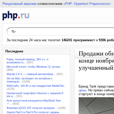
Рекурсивный акроним
словосочетания
«PHP: Hypertext Preprocessor»
За последние 24 часа нас посетил
146241 программист
и
9306 роб
Последние
Продажи обн
конце ноября
Рама, полный привод, 394 л.с. и
возможность...
(407)
улучшенный 
Microsoft хочет, чтобы Windows 11 лучше...
(964)
Mazda CX-5 — главный автомобиль...
(657)
Siri на Mac заговорит по-китайски с
помощью...
(1104)
9000 мАч, 100 Вт и нестандартная MediaTek...
Бренд Tank представи
(1170)
цены
. Но прямо сейча
Необычный смартфон Hisense с экраном E
стартуют в конце нояб
Ink и...
(767)
Acer выпустила конкурента MacBook Neo
—...
(810)
Флагман iQOO 16T получит мощную...
(1245)
Xiaomi Pad 9 и Pad 9 Pro получат экраны