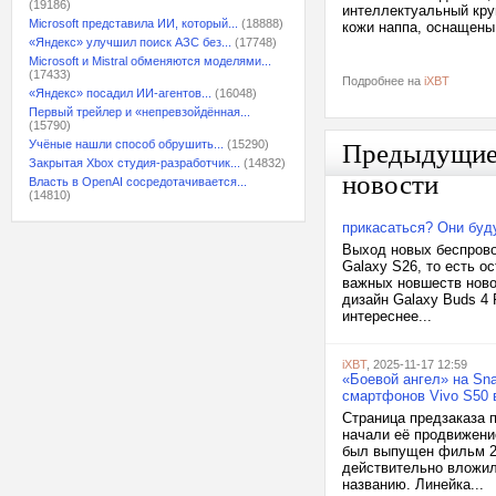
(19186)
интеллектуальный кру
Microsoft представила ИИ, который...
(18888)
кожи наппа, оснащены
«Яндекс» улучшил поиск АЗС без...
(17748)
Microsoft и Mistral обменяются моделями...
(17433)
Подробнее на
iXBT
«Яндекс» посадил ИИ-агентов...
(16048)
Первый трейлер и «непревзойдённая...
(15790)
Учёные нашли способ обрушить...
(15290)
Предыдущи
Закрытая Xbox студия-разработчик...
(14832)
новости
Власть в OpenAI сосредотачивается...
(14810)
прикасаться? Они буд
Выход новых беспрово
Galaxy S26, то есть о
важных новшеств ново
дизайн Galaxy Buds 4 
интереснее...
iXBT
, 2025-11-17 12:59
«Боевой ангел» на Sna
смартфонов Vivo S50 
Страница предзаказа 
начали её продвижени
был выпущен фильм 20
действительно вложил
названию. Линейка...