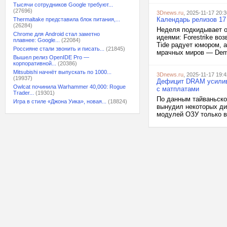
Тысячи сотрудников Google требуют...
(27696)
3Dnews.ru
, 2025-11-17 20:3
Календарь релизов 17 –
Thermaltake представила блок питания,...
(26284)
Неделя подкидывает о
Chrome для Android стал заметно
идеями: Forestrike во
плавнее: Google...
(22084)
Tide радует юмором, а
Россияне стали звонить и писать...
(21845)
мрачных миров — Demon
Вышел релиз OpenIDE Pro —
корпоративной...
(20386)
Mitsubishi начнёт выпускать по 1000...
3Dnews.ru
, 2025-11-17 19:4
(19937)
Дефицит DRAM усилива
Owlcat починила Warhammer 40,000: Rogue
с матплатами
Trader...
(19301)
По данным тайваньско
Игра в стиле «Джона Уика», новая...
(18824)
вынудил некоторых ди
модулей ОЗУ только в