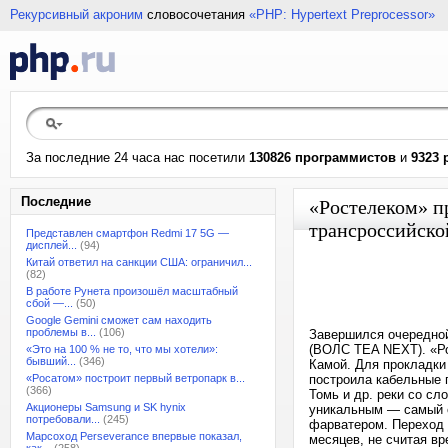
Рекурсивный акроним
словосочетания
«PHP: Hypertext Preprocessor»
За последние 24 часа нас посетили
130826 программистов
и
9323 
Последние
«Ростелеком» п
трансроссийско
Представлен смартфон Redmi 17 5G —
дисплей...
(94)
Китай ответил на санкции США: ограничил...
(82)
В работе Рунета произошёл масштабный
сбой —...
(50)
Google Gemini сможет сам находить
проблемы в...
(106)
Завершился очередной
(ВОЛС TEA NEXT). «Ро
«Это на 100 % не то, что мы хотели»:
бывший...
(346)
Камой. Для прокладки
«Росатом» построит первый ветропарк в...
построила кабельные 
(366)
Томь и др. реки со с
Акционеры Samsung и SK hynix
уникальным — самый с
потребовали...
(245)
фарватером. Переход 
Марсоход Perseverance впервые показал,
месяцев, не считая вр