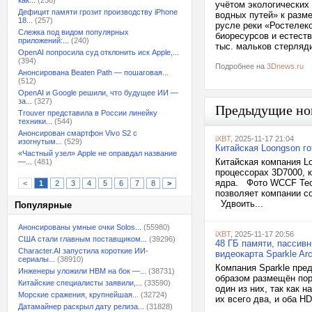
как...
(258)
учётом экологических
Дефицит памяти грозит производству iPhone
водных путей» к разм
18...
(257)
русле реки «Ростелек
Слежка под видом популярных
биоресурсов и естест
приложений:...
(240)
тыс. мальков стерляд
OpenAI попросила суд отклонить иск Apple,...
(394)
Подробнее на
3Dnews.ru
Анонсирована Beaten Path — пошаговая...
(512)
OpenAI и Google решили, что будущее ИИ —
за...
(327)
Предыдущие но
Trouver представила в России линейку
техники...
(544)
Анонсирован смартфон Vivo S2 с
iXBT
, 2025-11-17 21:04
изогнутым...
(529)
Китайская Loongson г
«Частный узел» Apple не оправдал название
Китайская компания L
—...
(481)
процессорах 3D7000, к
ядра. Фото WCCF Tech
<
1
2
3
4
5
6
7
8
>
позволяет компании с
Удвоить...
Популярные
Анонсированы умные очки Solos...
(55980)
iXBT
, 2025-11-17 20:56
США стали главным поставщиком...
(39296)
48 ГБ памяти, пассив
Character.AI запустила короткие ИИ-
видеокарта Sparkle Ar
сериалы...
(38910)
Компания Sparkle пред
Инженеры уложили HBM на бок —...
(38731)
образом размещён порт
Китайские специалисты заявили,...
(33590)
один из них, так как 
Морские сражения, крупнейшая...
(32724)
их всего два, и оба HD
Датамайнер раскрыл дату релиза...
(31828)