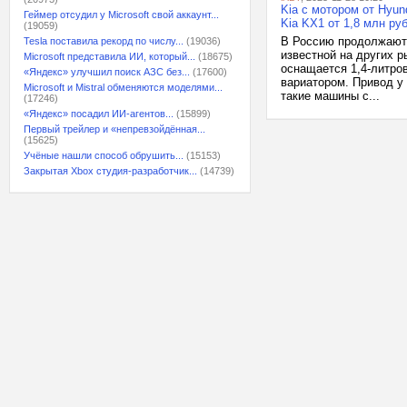
Kia с мотором от Hyun
Геймер отсудил у Microsoft свой аккаунт...
Kia KX1 от 1,8 млн ру
(19059)
В Россию продолжаютс
Tesla поставила рекорд по числу...
(19036)
известной на других р
Microsoft представила ИИ, который...
(18675)
оснащается 1,4-литро
«Яндекс» улучшил поиск АЗС без...
(17600)
вариатором. Привод у
Microsoft и Mistral обменяются моделями...
такие машины с...
(17246)
«Яндекс» посадил ИИ-агентов...
(15899)
Первый трейлер и «непревзойдённая...
(15625)
Учёные нашли способ обрушить...
(15153)
Закрытая Xbox студия-разработчик...
(14739)