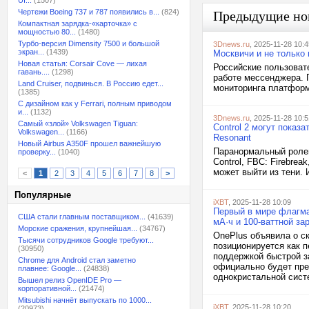
UI...
(1507)
Чертежи Boeing 737 и 787 появились в...
(824)
Предыдущие но
Компактная зарядка-«карточка» с
мощностью 80...
(1480)
Турбо-версия Dimensity 7500 и большой
3Dnews.ru
, 2025-11-28 10:4
экран...
(1439)
Москвичи и не только
Новая статья: Corsair Cove — лихая
Российские пользоват
гавань....
(1298)
работе мессенджера. 
Land Cruiser, подвинься. В Россию едет...
мониторинга платформы
(1385)
С дизайном как у Ferrari, полным приводом
и...
(1132)
3Dnews.ru
, 2025-11-28 10:5
Самый «злой» Volkswagen Tiguan:
Control 2 могут показ
Volkswagen...
(1166)
Resonant
Новый Airbus A350F прошел важнейшую
Паранормальный ролево
проверку...
(1040)
Control, FBC: Firebre
может выйти из тени.
<
1
2
3
4
5
6
7
8
>
Популярные
iXBT
, 2025-11-28 10:09
Первый в мире флагма
США стали главным поставщиком...
(41639)
мА·ч и 100-ваттной з
Морские сражения, крупнейшая...
(34767)
OnePlus объявила о с
Тысячи сотрудников Google требуют...
позиционируется как 
(30950)
поддержкой быстрой з
Chrome для Android стал заметно
официально будет пре
плавнее: Google...
(24838)
однокристальной систе
Вышел релиз OpenIDE Pro —
корпоративной...
(21474)
Mitsubishi начнёт выпускать по 1000...
iXBT
, 2025-11-28 10:20
(20973)