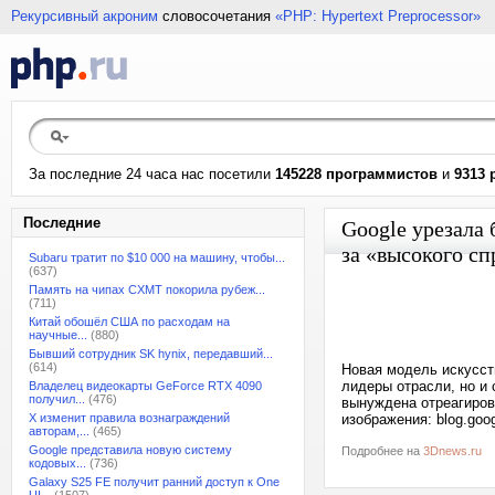
Рекурсивный акроним
словосочетания
«PHP: Hypertext Preprocessor»
За последние 24 часа нас посетили
145228 программистов
и
9313 
Последние
Google урезала 
за «высокого сп
Subaru тратит по $10 000 на машину, чтобы...
(637)
Память на чипах CXMT покорила рубеж...
(711)
Китай обошёл США по расходам на
научные...
(880)
Бывший сотрудник SK hynix, передавший...
(614)
Новая модель искусств
лидеры отрасли, но и
Владелец видеокарты GeForce RTX 4090
получил...
(476)
вынуждена отреагирова
X изменит правила вознаграждений
изображения: blog.goo
авторам,...
(465)
Google представила новую систему
Подробнее на
3Dnews.ru
кодовых...
(736)
Galaxy S25 FE получит ранний доступ к One