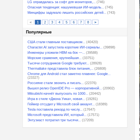
LG оправдалась за софт для мониторов,...
(746)
Опасная тенденция: нашумевшая ИИ-модель...
(745)
Минцифры задумало лишить российских детей...
(743)
<
1
2
3
4
5
6
7
8
>
Популярные
США стали главным поставщиком...
(40420)
Character.AI запустила короткие ИИ-сериалы...
(39898)
Инженеры уложили HBM на бок —...
(39588)
Морские сражения, крупнейшая...
(33751)
Тысячи сотрудников Google требуют...
(28928)
Thermaltake представила блок питания,...
(26808)
Chrome для Android стал заметно плавнее: Google...
(23327)
Россияне стали звонить и писать...
(22376)
Вышел релиз OpenIDE Pro — корпоративной...
(20902)
Mitsubishi начнёт выпускать по 1000...
(20442)
Игра в стиле «Джона Уика», новая...
(19281)
Геймер отсудил у Microsoft свой аккаунт...
(18389)
Tesla поставила рекорд по числу...
(17647)
Microsoft представила ИИ, который...
(17571)
Энтузиаст потратил три тысячи...
(17209)