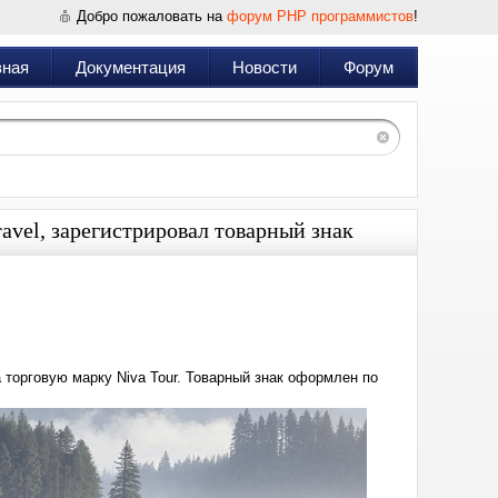
Добро пожаловать на
форум PHP программистов
!
вная
Документация
Новости
Форум
vel, зарегистрировал товарный знак
Дата:
2025-
11-
29
11:41
торговую марку Niva Tour. Товарный знак оформлен по