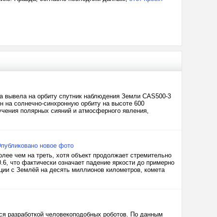
ета вывела на орбиту спутник наблюдения Земли CAS500-3
ден на солнечно-синхронную орбиту на высоте 600
учения полярных сияний и атмосферного явления,
Опубликовано новое фото
лее чем на треть, хотя объект продолжает стремительно
.6, что фактически означает падение яркости до примерно
ции с Землёй на десять миллионов километров, комета
ся разработкой человекоподобных роботов. По данным