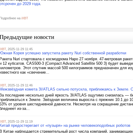
отсрочен до 2029 года
.
Подробнее на
iXBT
Предыдущие новости
iXBT
, 2025-11-29 11:45
Южная Корея успешно запустила ракету Nuri собственной разработки
Ракета Nuri стартовала с космодрома Наро 27 ноября. 47-метровая рак
и 12 кубсатов. CAS500-3 (Compact Advanced Satellite 500 3) будет выве
километров. Этот спутник массой 500 килограммов предназначен для из
известного как «свечение...
iXBT
, 2025-11-29 11:46
Межзвёздная комета 3I/ATLAS сильно потускла, приближаясь к Земле. 
За последние несколько дней яркость 3I/ATLAS ощутимо снизилась — бо
приближаться к Земле. Звёздная величина выросла с прежних 10.1 до 10
63% от уровня шестидневной давности. Несмотря на сокращение дистан
бледнеет из-за...
iXBT
, 2025-11-29 11:19
Китай предостерегает от «пузыря» на рынке человекоподобных роботов
В Китае наблюдается стремительный рост числа компаний, занимающих