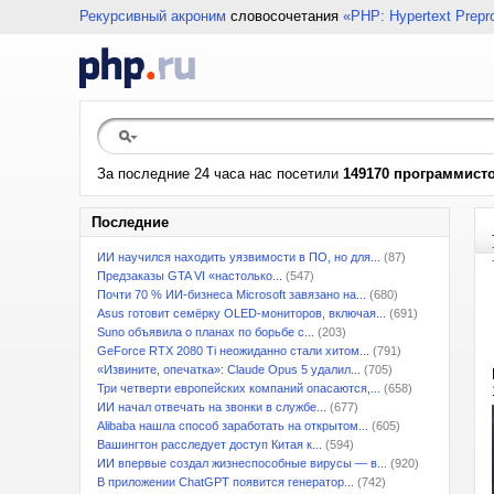
Рекурсивный акроним
словосочетания
«PHP: Hypertext Prepr
За последние 24 часа нас посетили
149170 программист
Последние
ИИ научился находить уязвимости в ПО, но для...
(87)
Предзаказы GTA VI «настолько...
(547)
Почти 70 % ИИ-бизнеса Microsoft завязано на...
(680)
Asus готовит семёрку OLED-мониторов, включая...
(691)
Suno объявила о планах по борьбе с...
(203)
GeForce RTX 2080 Ti неожиданно стали хитом...
(791)
«Извините, опечатка»: Claude Opus 5 удалил...
(705)
Три четверти европейских компаний опасаются,...
(658)
ИИ начал отвечать на звонки в службе...
(677)
Alibaba нашла способ заработать на открытом...
(605)
Вашингтон расследует доступ Китая к...
(594)
ИИ впервые создал жизнеспособные вирусы — в...
(920)
В приложении ChatGPT появится генератор...
(742)