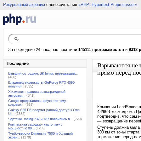
Рекурсивный акроним
словосочетания
«PHP: Hypertext Preprocessor»
За последние 24 часа нас посетили
145111 программистов
и
9312 
Последние
Взрываются не т
прямо перед по
Бывший сотрудник SK hynix, передавший...
(466)
Владелец видеокарты GeForce RTX 4090
получил...
(335)
X изменит правила вознаграждений
авторам,...
(341)
Google представила новую систему
кодовых...
(633)
Компания LandSpace п
Galaxy S25 FE получит ранний доступ к One
43/96В космодрома Цз
UI...
(1382)
подтвердив, что сам 
Чертежи Boeing 737 и 787 появились в...
(720)
— возвращение первой
Компактная зарядка-«карточка» с
Ступень должна была 
мощностью 80...
(1289)
300 км от зоны старта
Турбо-версия Dimensity 7500 и большой
торможение перед сам
экран...
(1279)