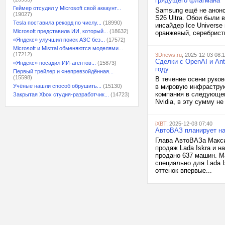
грядущего флагмана
Геймер отсудил у Microsoft свой аккаунт...
Samsung ещё не анонс
(19027)
S26 Ultra. Обои были
Tesla поставила рекорд по числу...
(18990)
инсайдер Ice Univers
Microsoft представила ИИ, который...
(18632)
оранжевый, серебристы
«Яндекс» улучшил поиск АЗС без...
(17572)
Microsoft и Mistral обменяются моделями...
(17212)
3Dnews.ru
, 2025-12-03 08:1
Сделки с OpenAI и An
«Яндекс» посадил ИИ-агентов...
(15873)
году
Первый трейлер и «непревзойдённая...
(15598)
В течение осени руков
Учёные нашли способ обрушить...
(15130)
в мировую инфраструкт
компания в следующем
Закрытая Xbox студия-разработчик...
(14723)
Nvidia, в эту сумму н
iXBT
, 2025-12-03 07:40
АвтоВАЗ планирует на
Глава АвтоВАЗа Макси
продаж Lada Iskra и на
продано 637 машин. М
специально для Lada 
оттенок впервые...