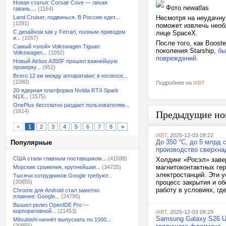
Новая статья: Corsair Cove — лихая
Фото newatlas
гавань....
(1164)
Land Cruiser, подвинься. В Россию едет...
Несмотря на неудачну
(1291)
поможет извлечь необ
С дизайном как у Ferrari, полным приводом
лице SpaceX.
и...
(1057)
После того, как Boost
Самый «злой» Volkswagen Tiguan:
поколения Starship,
бы
Volkswagen...
(1092)
повреждений.
Новый Airbus A350F прошел важнейшую
проверку...
(952)
Всего 12 км между аппаратами: в космосе...
(1080)
Подробнее на
iXBT
20-ядерная платформа Nvidia RTX Spark
N1X...
(1575)
OnePlus бесплатно раздает пользователям...
(1614)
Предыдущие но
<
1
2
3
4
5
6
7
8
>
iXBT
, 2025-12-03 08:22
До 350 °C, до 5 млрд 
Популярные
производство сверхна
США стали главным поставщиком...
(41598)
Холдинг «Росэл» заве
магнитоконтактных ге
Морские сражения, крупнейшая...
(34725)
электростанций. Эти 
Тысячи сотрудников Google требуют...
(30855)
процесс закрытия и о
работу в условиях, где
Chrome для Android стал заметно
плавнее: Google...
(24795)
Вышел релиз OpenIDE Pro —
корпоративной...
(21453)
iXBT
, 2025-12-03 08:29
Samsung Galaxy S26 U
Mitsubishi начнёт выпускать по 1000...
(20955)