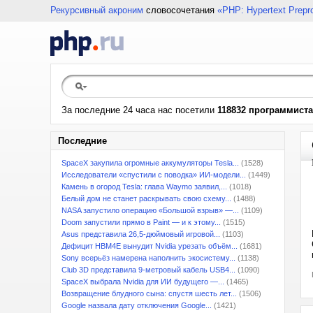
Рекурсивный акроним
словосочетания
«PHP: Hypertext Prepr
За последние 24 часа нас посетили
118832 программиста
Последние
SpaceX закупила огромные аккумуляторы Tesla...
(1528)
Исследователи «спустили с поводка» ИИ-модели...
(1449)
Камень в огород Tesla: глава Waymo заявил,...
(1018)
Белый дом не станет раскрывать свою схему...
(1488)
NASA запустило операцию «Большой взрыв» —...
(1109)
Doom запустили прямо в Paint — и к этому...
(1515)
Asus представила 26,5-дюймовый игровой...
(1103)
Дефицит HBM4E вынудит Nvidia урезать объём...
(1681)
Sony всерьёз намерена наполнить экосистему...
(1138)
Club 3D представила 9-метровый кабель USB4...
(1090)
SpaceX выбрала Nvidia для ИИ будущего —...
(1465)
Возвращение блудного сына: спустя шесть лет...
(1506)
Google назвала дату отключения Google...
(1421)