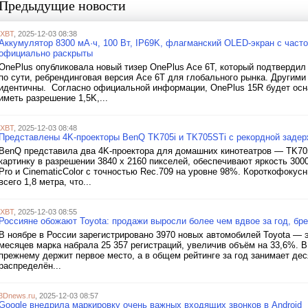
Предыдущие новости
iXBT
, 2025-12-03 08:38
Аккумулятор 8300 мА·ч, 100 Вт, IP69K, флагманский OLED-экран с часто
официально раскрыты
OnePlus опубликовала новый тизер OnePlus Ace 6T, который подтвердил
по сути, ребрендинговая версия Ace 6T для глобального рынка. Другими
идентичны. Согласно официальной информации, OnePlus 15R будет ос
иметь разрешение 1,5K,...
iXBT
, 2025-12-03 08:48
Представлены 4K-проекторы BenQ TK705i и TK705STi с рекордной задер
BenQ представила два 4K-проектора для домашних кинотеатров — TK70
картинку в разрешении 3840 х 2160 пикселей, обеспечивают яркость 3
Pro и CinematicColor с точностью Rec.709 на уровне 98%. Короткофоку
всего 1,8 метра, что...
iXBT
, 2025-12-03 08:55
Россияне обожают Toyota: продажи выросли более чем вдвое за год, бре
В ноябре в России зарегистрировано 3970 новых автомобилей Toyota — 
месяцев марка набрала 25 357 регистраций, увеличив объём на 33,6%. 
прежнему держит первое место, а в общем рейтинге за год занимает дес
распределён...
3Dnews.ru
, 2025-12-03 08:57
Google внедрила маркировку очень важных входящих звонков в Android