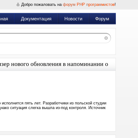
Добро пожаловать на
форум PHP программистов
!
вная
Документация
Новости
Форум
тизер нового обновления в напоминании о
Дата:
2025-
12-
03
09:35
 исполнится пять лет. Разработчики из польской студии
нако ситуация слегка вышла из-под контроля. Источник