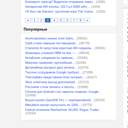
Блокирует проезд? Водители отправили через...
(1590)
Аппаратная ИИ-кнопка, 120 Гц и 6000 мАч,...
(1044)
«Я был так близко»: шуточная игра This Game...
(1553)
<
1
2
3
4
5
6
7
8
>
Популярные
Анонсированы умные очки Solos...
(55561)
США стали главным поставщиком...
(38779)
Character.AI запустила короткие ИИ-сериалы...
(38491)
Инженеры уложили HBM на бок —...
(38414)
Китайские специалисты заявили,...
(33340)
Морские сражения, крупнейшая...
(32346)
Датамайнер раскрыл дату релиза...
(31570)
Тысячи сотрудников Google требуют...
(27289)
Thermaltake представила блок питания,...
(26117)
Xbox отметила выход дополнения...
(22712)
Россияне стали звонить и писать...
(21666)
Chrome для Android стал заметно плавнее: Google...
(21658)
Вышел релиз OpenIDE Pro — корпоративной...
(20229)
Mitsubishi начнёт выпускать по 1000...
(19775)
Owlcat починила Warhammer 40,000: Rogue Trader...
(19164)