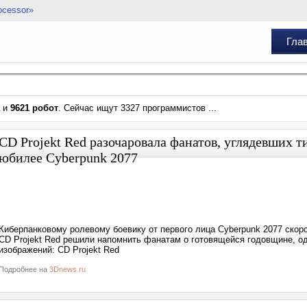
ocessor»
Гла
и
9621 робот
. Сейчас ищут 3327 программистов ...
CD Projekt Red разочаровала фанатов, углядевших 
юбилее Cyberpunk 2077
Киберпанковому ролевому боевику от первого лица Cyberpunk 2077 скоро
CD Projekt Red решили напомнить фанатам о готовящейся годовщине, од
изображений: CD Projekt Red
Подробнее на
3Dnews.ru