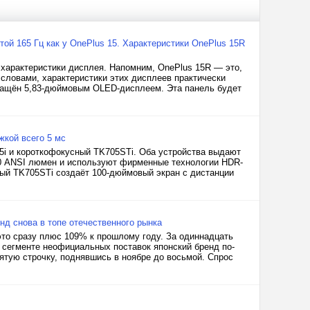
той 165 Гц как у OnePlus 15. Характеристики OnePlus 15R
 характеристики дисплея. Напомним, OnePlus 15R — это,
 словами, характеристики этих дисплеев практически
нащён 5,83-дюймовым OLED-дисплеем. Эта панель будет
жкой всего 5 мс
5i и короткофокусный TK705STi. Оба устройства выдают
000 ANSI люмен и используют фирменные технологии HDR-
сный TK705STi создаёт 100-дюймовый экран с дистанции
нд снова в топе отечественного рынка
это сразу плюс 109% к прошлому году. За одиннадцать
В сегменте неофициальных поставок японский бренд по-
ятую строчку, поднявшись в ноябре до восьмой. Спрос