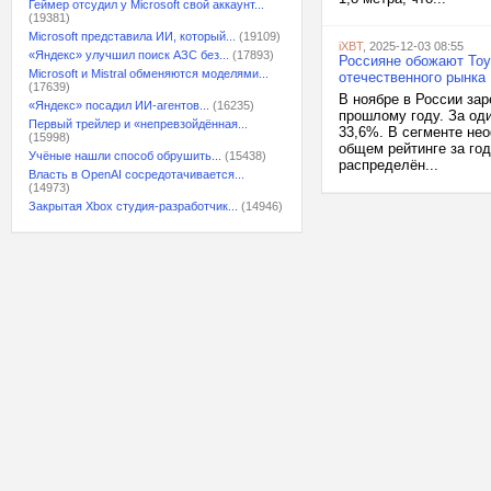
Геймер отсудил у Microsoft свой аккаунт...
(19381)
Microsoft представила ИИ, который...
(19109)
iXBT
, 2025-12-03 08:55
«Яндекс» улучшил поиск АЗС без...
(17893)
Россияне обожают Toyo
Microsoft и Mistral обменяются моделями...
отечественного рынка
(17639)
В ноябре в России за
«Яндекс» посадил ИИ-агентов...
(16235)
прошлому году. За од
Первый трейлер и «непревзойдённая...
33,6%. В сегменте не
(15998)
общем рейтинге за го
Учёные нашли способ обрушить...
(15438)
распределён...
Власть в OpenAI сосредотачивается...
(14973)
Закрытая Xbox студия-разработчик...
(14946)