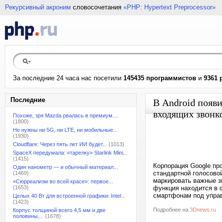
Рекурсивный акроним
словосочетания
«PHP: Hypertext Preprocessor»
За последние 24 часа нас посетили
145435 программистов
и
9361 
Последние
В Android появ
входящих звонк
Похоже, зря Mazda рвалась в премиум....
(1800)
Не нужны ни 5G, ни LTE, ни мобильные...
(1930)
Cloudflare: Через пять лет ИИ будет...
(1013)
SpaceX передумала: «тарелку» Starlink Mini...
(1415)
Корпорация Google пр
Один нанометр — и обычный материал...
стандартной голосово
(1469)
маркировать важные з
«Сюрреализм во всей красе»: первое...
(1653)
функция находится в 
смартфонам под управ
Целых 40 Вт для встроенной графики: Intel...
(1423)
Подробнее на
3Dnews.ru
Корпус толщиной всего 4,5 мм и две
половины,...
(1678)