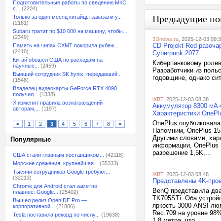
Подготовительные работы по сведению МКС
с...
(2204)
Предыдущие но
Только за один месяц китайцы заказали у...
(2181)
Subaru тратит по $10 000 на машину, чтобы...
(2349)
3Dnews.ru
, 2025-12-03 09:
CD Projekt Red разоч
Память на чипах CXMT покорила рубеж...
(2410)
Cyberpunk 2077
Китай обошёл США по расходам на
Киберпанковому ролево
научные...
(2459)
Разработчики из поль
Бывший сотрудник SK hynix, передавший...
годовщине, однако сит
(1548)
Владелец видеокарты GeForce RTX 4090
получил...
(1338)
iXBT
, 2025-12-03 08:38
X изменит правила вознаграждений
Аккумулятор 8300 мА·ч
авторам,...
(1197)
Характеристики OnePl
OnePlus опубликовала
<
1
2
3
4
5
6
7
8
>
Напомним, OnePlus 15R
Другими словами, хар
Популярные
информации, OnePlus 
разрешение 1,5K,...
США стали главным поставщиком...
(42118)
Морские сражения, крупнейшая...
(35333)
Тысячи сотрудников Google требуют...
iXBT
, 2025-12-03 08:48
(32213)
Представлены 4K-прое
Chrome для Android стал заметно
BenQ представила два
плавнее: Google...
(25402)
TK705STi. Оба устрой
Вышел релиз OpenIDE Pro —
яркость 3000 ANSI лю
корпоративной...
(21886)
Rec.709 на уровне 98
Tesla поставила рекорд по числу...
(19638)
1,8 метра, что...