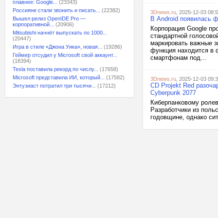
плавнее: Google...
(23343)
Россияне стали звонить и писать...
(22382)
3Dnews.ru
, 2025-12-03 08:
В Android появилась 
Вышел релиз OpenIDE Pro —
корпоративной...
(20906)
Корпорация Google пр
Mitsubishi начнёт выпускать по 1000...
стандартной голосово
(20447)
маркировать важные з
Игра в стиле «Джона Уика», новая...
(19286)
функция находится в 
Геймер отсудил у Microsoft свой аккаунт...
смартфонам под...
(18394)
Tesla поставила рекорд по числу...
(17658)
Microsoft представила ИИ, который...
(17582)
3Dnews.ru
, 2025-12-03 09:
CD Projekt Red разоч
Энтузиаст потратил три тысячи...
(17212)
Cyberpunk 2077
Киберпанковому ролево
Разработчики из поль
годовщине, однако сит