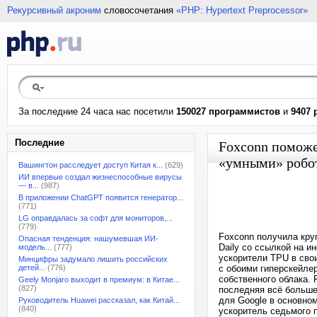
Рекурсивный акроним
словосочетания
«PHP: Hypertext Preprocessor»
За последние 24 часа нас посетили
150027 программистов
и
9407 
Последние
Foxconn поможе
«умными» робо
Вашингтон расследует доступ Китая к...
(629)
ИИ впервые создал жизнеспособные вирусы
— в...
(987)
В приложении ChatGPT появится генератор...
(771)
LG оправдалась за софт для мониторов,...
(779)
Foxconn получила кру
Опасная тенденция: нашумевшая ИИ-
Daily со ссылкой на и
модель...
(777)
ускорители TPU в сво
Минцифры задумало лишить российских
детей...
(776)
с обоими гиперскейле
собственного облака.
Geely Monjaro выходит в премиум: в Китае...
(827)
последняя всё больше
для Google в основном
Руководитель Huawei рассказал, как Китай...
(840)
ускоритель седьмого 