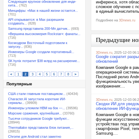
Следующее крупное обновление для инди-
инференса, хотя обла
хита...
(762)
сложное обучение с по
Минцифры: «Max в нашей жизни остается...
в единый вычислитель
(701)
API открывается: в Max разрешили
Подробнее на
3Dnews.ru
создавать...
(828)
Samsung представила 200-Мп датчик...
(693)
«Вершина высокомерия Rockstar»: фанаты...
(716)
Предыдущие но
Космодром Восточный подготовили к
запуску...
(836)
Инженеры Google создали портативный...
3Dnews.ru
, 2025-12-03 06:
(713)
Google сократит разры
SK hynix потратит $38 млрд на расширение...
обновлений
(716)
Компания Google в ра
операционной системы
<
1
2
3
4
5
6
7
8
>
Последний релиз Andr
функциональность уве
Популярные
изображения:...
США стали главным поставщиком...
(40434)
Character.AI запустила короткие ИИ-
3Dnews.ru
, 2025-12-03 06:
сериалы...
(39909)
Сводки ИИ для уведом
Инженеры уложили HBM на бок —...
(39596)
обновление ИИ-функц
Морские сражения, крупнейшая...
(33760)
Компания Google в но
Тысячи сотрудников Google требуют...
функции искусственно
(28944)
устройствах под упра
Thermaltake представила блок питания,...
смартфонах Pixel, теп
(26815)
Samsung....
Chrome для Android стал заметно