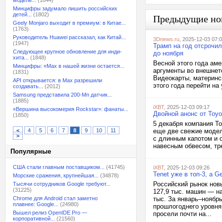
модель...
(1844)
Минцифры задумало лишить российских
детей...
(1802)
Предыдущие но
Geely Monjaro выходит в премиум: в Китае...
(1763)
Руководитель Huawei рассказал, как Китай...
3Dnews.ru
, 2025-12-03 07:
(1947)
Трамп на год отсрочи
Следующее крупное обновление для инди-
до ноября
хита...
(1848)
Весной этого года аме
Минцифры: «Max в нашей жизни остается...
аргументы во внешнет
(1831)
Видеокарты, материнс
API открывается: в Max разрешили
этого года перейти на
создавать...
(2012)
Samsung представила 200-Мп датчик...
(1885)
iXBT
, 2025-12-03 09:17
«Вершина высокомерия Rockstar»: фанаты...
Двойной анонс от Toyo
(1850)
5 декабря компания T
<
4
5
6
7
8
9
10
11
еще две свежие модел
>
с длинным капотом и 
навесным обвесом, тр
Популярные
США стали главным поставщиком...
(41745)
iXBT
, 2025-12-03 09:26
Tenet уже в топ-3, а 
Морские сражения, крупнейшая...
(34878)
Российский рынок нов
Тысячи сотрудников Google требуют...
(31225)
127,9 тыс. машин — на
Chrome для Android стал заметно
тыс. За январь–ноябрь
плавнее: Google...
(24980)
прошлогоднего уровня
Вышел релиз OpenIDE Pro —
просели почти на...
корпоративной...
(21560)