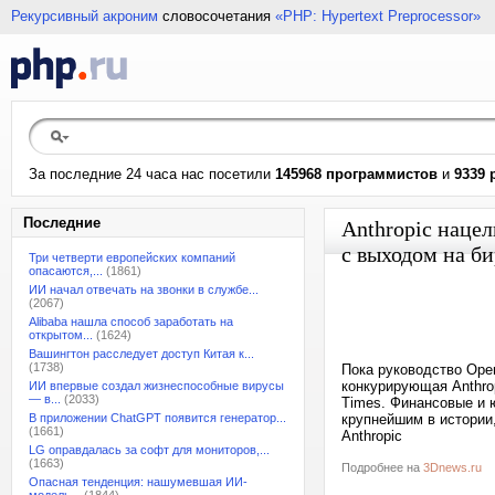
Рекурсивный акроним
словосочетания
«PHP: Hypertext Preprocessor»
За последние 24 часа нас посетили
145968 программистов
и
9339 
Последние
Anthropic наце
с выходом на б
Три четверти европейских компаний
опасаются,...
(1861)
ИИ начал отвечать на звонки в службе...
(2067)
Alibaba нашла способ заработать на
открытом...
(1624)
Вашингтон расследует доступ Китая к...
(1738)
Пока руководство Ope
конкурирующая Anthrop
ИИ впервые создал жизнеспособные вирусы
— в...
(2033)
Times. Финансовые и ю
В приложении ChatGPT появится генератор...
крупнейшим в истории
(1661)
Anthropic
LG оправдалась за софт для мониторов,...
(1663)
Подробнее на
3Dnews.ru
Опасная тенденция: нашумевшая ИИ-