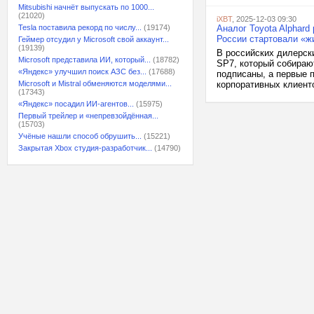
Mitsubishi начнёт выпускать по 1000...
(21020)
iXBT
, 2025-12-03 09:30
Tesla поставила рекорд по числу...
(19174)
Аналог Toyota Alphard
России стартовали «ж
Геймер отсудил у Microsoft свой аккаунт...
(19139)
В российских дилерск
Microsoft представила ИИ, который...
(18782)
SP7, который собираю
«Яндекс» улучшил поиск АЗС без...
(17688)
подписаны, а первые 
Microsoft и Mistral обменяются моделями...
корпоративных клиенто
(17343)
«Яндекс» посадил ИИ-агентов...
(15975)
Первый трейлер и «непревзойдённая...
(15703)
Учёные нашли способ обрушить...
(15221)
Закрытая Xbox студия-разработчик...
(14790)