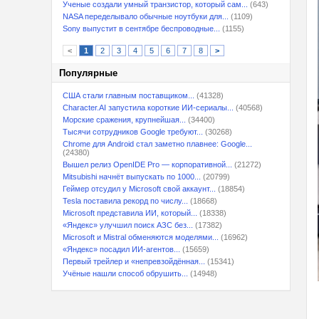
Ученые создали умный транзистор, который сам...
(643)
NASA переделывало обычные ноутбуки для...
(1109)
Sony выпустит в сентябре беспроводные...
(1155)
<
1
2
3
4
5
6
7
8
>
Популярные
США стали главным поставщиком...
(41328)
Character.AI запустила короткие ИИ-сериалы...
(40568)
Морские сражения, крупнейшая...
(34400)
Тысячи сотрудников Google требуют...
(30268)
Chrome для Android стал заметно плавнее: Google...
(24380)
Вышел релиз OpenIDE Pro — корпоративной...
(21272)
Mitsubishi начнёт выпускать по 1000...
(20799)
Геймер отсудил у Microsoft свой аккаунт...
(18854)
Tesla поставила рекорд по числу...
(18668)
Microsoft представила ИИ, который...
(18338)
«Яндекс» улучшил поиск АЗС без...
(17382)
Microsoft и Mistral обменяются моделями...
(16962)
«Яндекс» посадил ИИ-агентов...
(15659)
Первый трейлер и «непревзойдённая...
(15341)
Учёные нашли способ обрушить...
(14948)