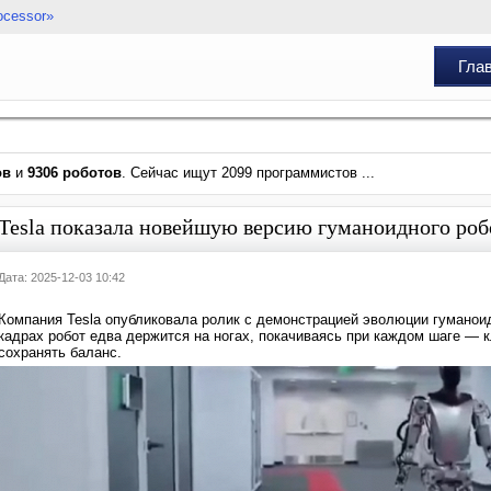
ocessor»
Гла
ов
и
9306 роботов
. Сейчас ищут 2099 программистов ...
Tesla показала новейшую версию гуманоидного робо
Дата: 2025-12-03 10:42
Компания Tesla опубликовала ролик с демонстрацией эволюции гуманоид
кадрах робот едва держится на ногах, покачиваясь при каждом шаге — к
сохранять баланс.