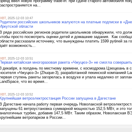
бренд ввёл новую программу trade-in: при сдаче старого автомобиля пок
распространяется на...
iXBT
, 2025-12-03 10:47
Родители российских школьников жалуются на платные подписки в «Дне
Иркутской области
В ряде российских регионов родители школьников обнаружили, что долж
чтобы просто посмотреть оценки детей и домашние задания. Как сообща
области рассказали источнику, что вынуждены платить 1599 рублей за 
даёт возможность...
iXBT
, 2025-12-03 10:51
Первая китайская многоразовая ракета «Чжуцюэ-3» не смогла совершить
3 декабря, в полдень по местному времени, с космодрома Цзюцюань в с
носителя «Чжуцюэ-3» (Zhuque-3), разработанной пекинской компанией L
первая ступень ракеты загорелась в воздухе и упала недалеко от запла
LandSpace, что во время...
iXBT
, 2025-12-03 10:52
Крупнейшая ветроэлектростанция России запущена в Дагестане
В Дагестане начала работу первая очередь Новолакской ветроэлектрост
запущены 61 ветроустановка суммарной мощностью 152,5 МВт, и это тол
аналогичных турбин, добавив 147,5 МВт. Таким образом, Новолакская 
крупнейшим ветропарком в России...