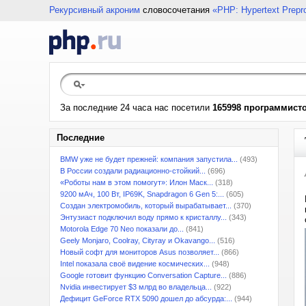
Рекурсивный акроним
словосочетания
«PHP: Hypertext Prepr
За последние 24 часа нас посетили
165998 программист
Последние
BMW уже не будет прежней: компания запустила...
(493)
В России создали радиационно-стойкий...
(696)
«Роботы нам в этом помогут»: Илон Маск...
(318)
9200 мАч, 100 Вт, IP69K, Snapdragon 6 Gen 5:...
(605)
Создан электромобиль, который вырабатывает...
(370)
Энтузиаст подключил воду прямо к кристаллу...
(343)
Motorola Edge 70 Neo показали до...
(841)
Geely Monjaro, Coolray, Cityray и Okavango...
(516)
Новый софт для мониторов Asus позволяет...
(866)
Intel показала своё видение космических...
(948)
Google готовит функцию Conversation Capture...
(886)
Nvidia инвестирует $3 млрд во владельца...
(922)
Дефицит GeForce RTX 5090 дошел до абсурда:...
(944)