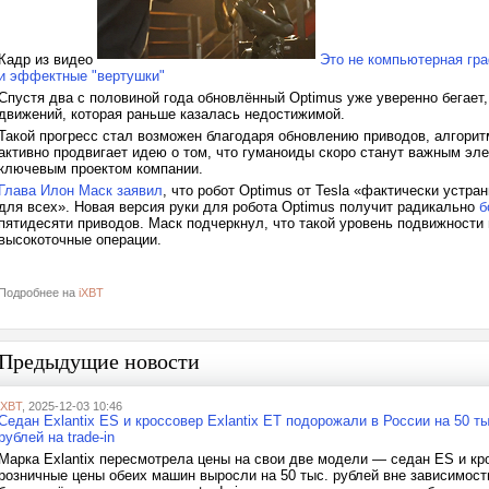
Кадр из видео
Это не компьютерная гра
и эффектные "вертушки"
Спустя два с половиной года обновлённый Optimus уже уверенно бегает
движений, которая раньше казалась недостижимой.
Такой прогресс стал возможен благодаря обновлению приводов, алгорит
активно продвигает идею о том, что гуманоиды скоро станут важным э
ключевым проектом компании.
Глава Илон Маск заявил
, что робот Optimus от Tesla «фактически устр
для всех». Новая версия руки для робота Optimus получит радикально
б
пятидесяти приводов. Маск подчеркнул, что такой уровень подвижности 
высокоточные операции.
Подробнее на
iXBT
Предыдущие новости
iXBT
, 2025-12-03 10:46
Седан Exlantix ES и кроссовер Exlantix ET подорожали в России на 50 т
рублей на trade-in
Марка Exlantix пересмотрела цены на свои две модели — седан ES и кр
розничные цены обеих машин выросли на 50 тыс. рублей вне зависимости