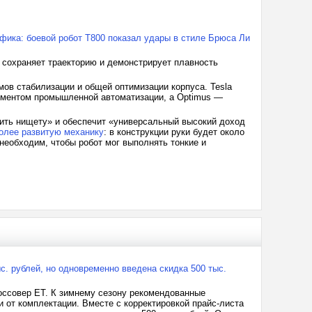
фика: боевой робот T800 показал удары в стиле Брюса Ли
, сохраняет траекторию и демонстрирует плавность
мов стабилизации и общей оптимизации корпуса. Tesla
лементом промышленной автоматизации, а Optimus —
анить нищету» и обеспечит «универсальный высокий доход
олее развитую механику
: в конструкции руки будет около
необходим, чтобы робот мог выполнять тонкие и
ыс. рублей, но одновременно введена скидка 500 тыс.
оссовер ET. К зимнему сезону рекомендованные
 от комплектации. Вместе с корректировкой прайс-листа