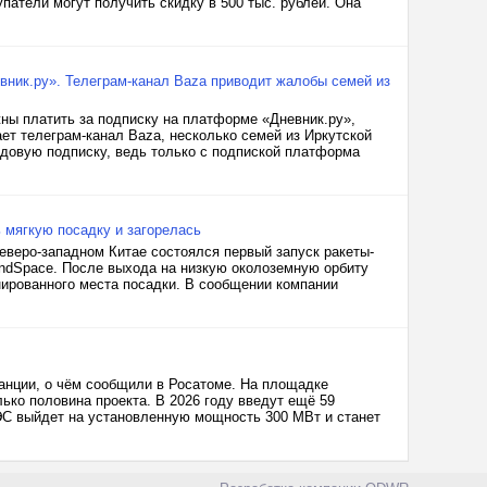
упатели могут получить скидку в 500 тыс. рублей. Она
вник.ру». Телеграм-канал Baza приводит жалобы семей из
ны платить за подписку на платформе «Дневник.ру»,
ет телеграм-канал Baza, несколько семей из Иркутской
годовую подписку, ведь только с подпиской платформа
 мягкую посадку и загорелась
еверо-западном Китае состоялся первый запуск ракеты-
andSpace. После выхода на низкую околоземную орбиту
нированного места посадки. В сообщении компании
анции, о чём сообщили в Росатоме. На площадке
ько половина проекта. В 2026 году введут ещё 59
ВЭС выйдет на установленную мощность 300 МВт и станет