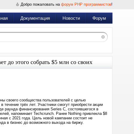
Добро пожаловать на
форум PHP программистов
!
вная
Документация
Новости
Форум
ает до этого собрать $5 млн со своих
Дата:
2025-
12-
04
07:38
роны своего сообщества пользователей с целью
 в течение трёх лет. Участники смогут приобрести акции
оде раунда финансирования Series C, состоявшегося в
елей, напоминает Techcrunch. Ранее Nothing привлекла $8
ная с 2021 года. Цель новой кампании состоит не
нда в бизнес до возможного выхода на биржу.