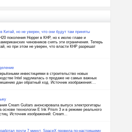
в Китай, но не уверен, что они будут там приняты
H20 поколения Hopper в КНР, но к июлю главе и
американских чиновников снять эти ограничения. Теперь
ай, но при этом не уверен, что власти КНР разрешат
зделение
 серьёзными инвестициями в строительство новых
водстве Intel задумалась о продаже не самых важных
решению дан обратный ход. Источник изображения:...
зыку
ния Cream Guitars анонсировала выпуск электрогитары
 основе технологии E Ink Prism 3 и в режиме реального
тиц. Источник изображений: Cream...
работал почти 7 минут. SpaceX провела по-настоящему