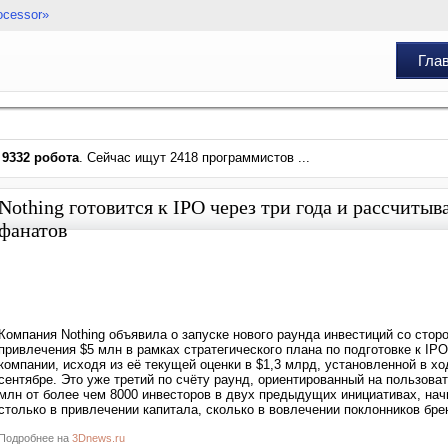
ocessor»
Гла
и
9332 робота
. Сейчас ищут 2418 программистов ...
Nothing готовится к IPO через три года и рассчитыв
фанатов
Компания Nothing объявила о запуске нового раунда инвестиций со сто
привлечения $5 млн в рамках стратегического плана по подготовке к IPO
компании, исходя из её текущей оценки в $1,3 млрд, установленной в х
сентябре. Это уже третий по счёту раунд, ориентированный на пользоват
млн от более чем 8000 инвесторов в двух предыдущих инициативах, начи
столько в привлечении капитала, сколько в вовлечении поклонников бре
Подробнее на
3Dnews.ru