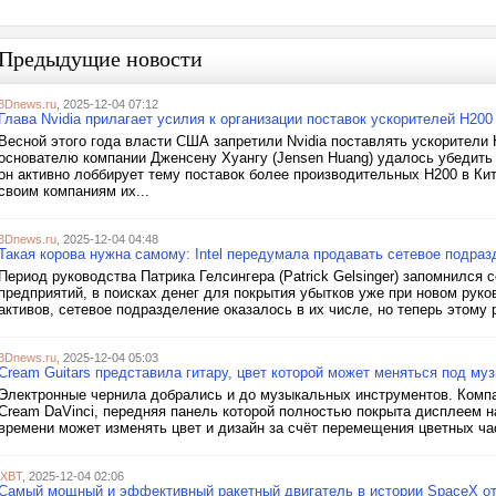
Предыдущие новости
3Dnews.ru
, 2025-12-04 07:12
Глава Nvidia прилагает усилия к организации поставок ускорителей H200 
Весной этого года власти США запретили Nvidia поставлять ускорители 
основателю компании Дженсену Хуангу (Jensen Huang) удалось убедить 
он активно лоббирует тему поставок более производительных H200 в Кит
своим компаниям их...
3Dnews.ru
, 2025-12-04 04:48
Такая корова нужна самому: Intel передумала продавать сетевое подра
Период руководства Патрика Гелсингера (Patrick Gelsinger) запомнился
предприятий, в поисках денег для покрытия убытков уже при новом руко
активов, сетевое подразделение оказалось в их числе, но теперь этому 
3Dnews.ru
, 2025-12-04 05:03
Cream Guitars представила гитару, цвет которой может меняться под му
Электронные чернила добрались и до музыкальных инструментов. Компа
Cream DaVinci, передняя панель которой полностью покрыта дисплеем на
времени может изменять цвет и дизайн за счёт перемещения цветных час
iXBT
, 2025-12-04 02:06
Самый мощный и эффективный ракетный двигатель в истории SpaceX от