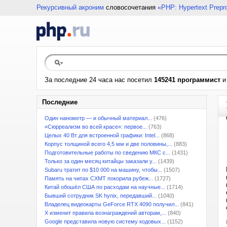
Рекурсивный акроним
словосочетания
«PHP: Hypertext Prepr
За последние 24 часа нас посетил
145241 программист
Последние
Один нанометр — и обычный материал...
(476)
«Сюрреализм во всей красе»: первое...
(763)
Целых 40 Вт для встроенной графики: Intel...
(868)
Корпус толщиной всего 4,5 мм и две половины,...
(883)
Подготовительные работы по сведению МКС с...
(1431)
Только за один месяц китайцы заказали у...
(1439)
Subaru тратит по $10 000 на машину, чтобы...
(1507)
Память на чипах CXMT покорила рубеж...
(1727)
Китай обошёл США по расходам на научные...
(1714)
Бывший сотрудник SK hynix, передавший...
(1040)
Владелец видеокарты GeForce RTX 4090 получил...
(841)
X изменит правила вознаграждений авторам,...
(840)
Google представила новую систему кодовых...
(1152)