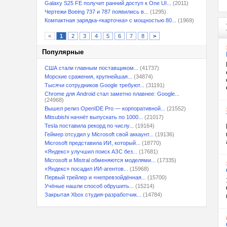
Galaxy S25 FE получит ранний доступ к One UI...
(2011)
Чертежи Boeing 737 и 787 появились в...
(1295)
Компактная зарядка-«карточка» с мощностью 80...
(1969)
<
1
2
3
4
5
6
7
8
>
Популярные
США стали главным поставщиком...
(41737)
Морские сражения, крупнейшая...
(34874)
Тысячи сотрудников Google требуют...
(31191)
Chrome для Android стал заметно плавнее: Google...
(24968)
Вышел релиз OpenIDE Pro — корпоративной...
(21552)
Mitsubishi начнёт выпускать по 1000...
(21017)
Tesla поставила рекорд по числу...
(19164)
Геймер отсудил у Microsoft свой аккаунт...
(19136)
Microsoft представила ИИ, который...
(18770)
«Яндекс» улучшил поиск АЗС без...
(17681)
Microsoft и Mistral обменяются моделями...
(17335)
«Яндекс» посадил ИИ-агентов...
(15968)
Первый трейлер и «непревзойдённая...
(15700)
Учёные нашли способ обрушить...
(15214)
Закрытая Xbox студия-разработчик...
(14784)