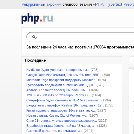
Рекурсивный акроним
словосочетания
«PHP: Hypertext Prepr
За последние 24 часа нас посетили
170664 программист
Последние
Nvidia не будет успевать за спросом на...
(723)
Google DeepMind считает, что память типа HBF...
(798)
Microsoft Edge прекратит поддержку Manifest...
(678)
Руководить продажами в Intel назначен Дин...
(672)
Android 17 станет последним большим...
(1684)
120 Гц и 7500 мАч за 220 евро. Redmi 17...
(1164)
Смартфоны будут снимать в HDR без склейки...
(1294)
Бюджетный смартфон Realme 16x представят 12...
(1725)
Китай подвесил над морем 16-мегаваттную...
(1727)
Новая статья: Kusan: City of Wolves —...
(1207)
Сито 21-го века: ученые впервые разделили...
(2102)
Breathedge стала бесплатной на 48 часов, а...
(1328)
Ракетный двигатель напечатали на...
(2124)