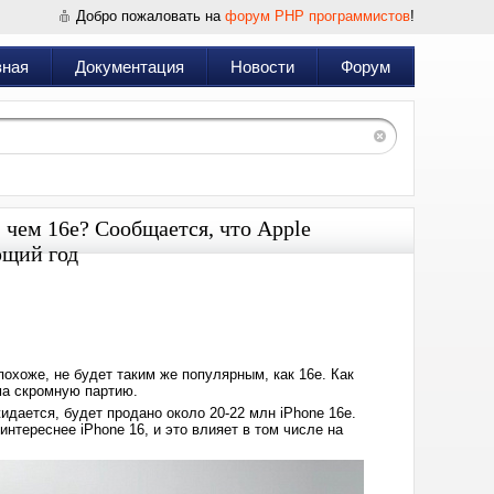
Добро пожаловать на
форум PHP программистов
!
вная
Документация
Новости
Форум
, чем 16e? Сообщается, что Apple
ющий год
Дата:
2025-
12-
04
14:57
похоже, не будет таким же популярным, как 16e. Как
ьма скромную партию.
идается, будет продано около 20-22 млн iPhone 16e.
интереснее iPhone 16, и это влияет в том числе на