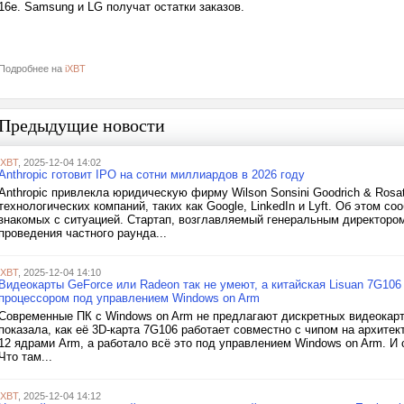
16e. Samsung и LG получат остатки заказов.
Подробнее на
iXBT
Предыдущие новости
iXBT
, 2025-12-04 14:02
Anthropic готовит IPO на сотни миллиардов в 2026 году
Anthropic привлекла юридическую фирму Wilson Sonsini Goodrich & Rosat
технологических компаний, таких как Google, LinkedIn и Lyft. Об этом со
знакомых с ситуацией. Стартап, возглавляемый генеральным директоро
проведения частного раунда...
iXBT
, 2025-12-04 14:10
Видеокарты GeForce или Radeon так не умеют, а китайская Lisuan 7G106 
процессором под управлением Windows on Arm
Современные ПК с Windows on Arm не предлагают дискретных видеокарт, 
показала, как её 3D-карта 7G106 работает совместно с чипом на архите
12 ядрами Arm, а работало всё это под управлением Windows on Arm. И 
Что там...
iXBT
, 2025-12-04 14:12