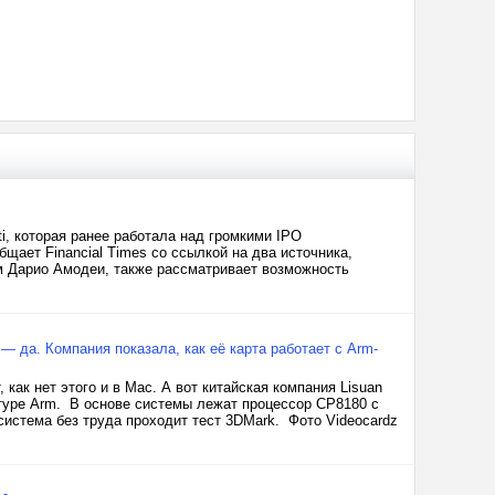
i, которая ранее работала над громкими IPO
общает Financial Times со ссылкой на два источника,
м Дарио Амодеи, также рассматривает возможность
— да. Компания показала, как её карта работает с Arm-
как нет этого и в Mac. А вот китайская компания Lisuan
ктуре Arm. В основе системы лежат процессор CP8180 с
система без труда проходит тест 3DMark. Фото Videocardz