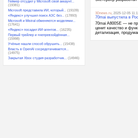
Геймер отсудил у Microsoft свой аккаунт...
(19381)
Microsoft представила ИИ, который...
(19109)
3Dnews.ru
, 2025-12-05 11:1
«Яндекс» улучшил поиск АЗС без...
(17893)
70mai выпустила в Ро
Microsoft и Mistral обменяются моделями...
70mai A800SE — не пр
(17641)
ценит качество и фун
«Яндекс» посадил ИИ-агентов...
(16235)
детализация, продуман
Первый трейлер и «непревзойдённая...
(15998)
Учёные нашли способ обрушить...
(15438)
Власть в OpenAI сосредотачивается...
(14975)
Закрытая Xbox студия-разработчик...
(14946)