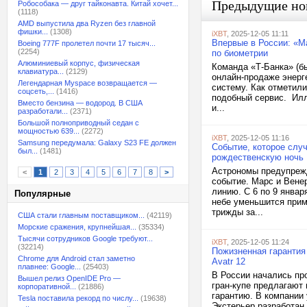
Предыдущие но
Робособака — друг тайконавта. Китай хочет...
(1118)
AMD выпустила два Ryzen без главной
фишки...
(1308)
iXBT
, 2025-12-05 11:11
Впервые в России: «Ма
Boeing 777F пролетел почти 17 тысяч...
(2254)
по биометрии
Алюминиевый корпус, физическая
Команда «Т-Банка» (б
клавиатура...
(2129)
онлайн-продаже энерг
Легендарная Myspace возвращается —
систему. Как отметил
соцсеть,...
(1416)
подобный сервис. Илл
Вместо бензина — водород. В США
и...
разработали...
(2371)
Большой полноприводный седан с
мощностью 639...
(2272)
iXBT
, 2025-12-05 11:16
Samsung передумала: Galaxy S23 FE должен
Событие, которое случ
был...
(1481)
рождественскую ночь
Астрономы предупрежд
<
1
2
3
4
5
6
7
8
>
событие. Марс и Вене
линию. С 6 по 9 янва
Популярные
небе уменьшится прим
трижды за...
США стали главным поставщиком...
(42119)
Морские сражения, крупнейшая...
(35334)
Тысячи сотрудников Google требуют...
iXBT
, 2025-12-05 11:24
(32214)
Пожизненная гарантия
Chrome для Android стал заметно
Avatr 12
плавнее: Google...
(25403)
В России начались пр
Вышел релиз OpenIDE Pro —
гран-купе предлагают
корпоративной...
(21886)
гарантию. В компании 
Tesla поставила рекорд по числу...
(19638)
Экстерьер разработан