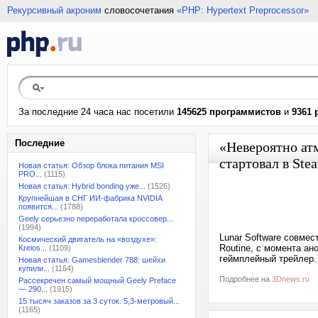
Рекурсивный акроним
словосочетания
«PHP: Hypertext Preprocessor»
За последние 24 часа нас посетили
145625 программистов
и
9361 
Последние
«Невероятно ат
стартовал в Ste
Новая статья: Обзор блока питания MSI
PRO...
(1115)
Новая статья: Hybrid bonding уже...
(1526)
Крупнейшая в СНГ ИИ-фабрика NVIDIA
появится...
(1788)
Geely серьезно переработала кроссовер...
(1994)
Lunar Software совме
Космический двигатель на «воздухе»:
Routine, с момента ан
Kreios...
(1109)
геймплейный трейлер.
Новая статья: Gamesblender 788: шейхи
купили...
(1164)
Подробнее на
3Dnews.ru
Рассекречен самый мощный Geely Preface
— 290...
(1915)
15 тысяч заказов за 3 суток. 5,3-метровый...
(1165)