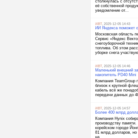
столкнулась с отсутст
её собственной проду
уведомление от...
iXBT
, 2025-12-05 14:43
ИИ Яндекса поможет о
Московская область п
Сервис «Яндекс Вект
снегоуборочной техни
топлива. Об этом рас
уборке снега участвуют
iXBT
, 2025-12-05 14:46
Маленький внешний з
накопитель PD40 Mini
Компания TeamGroup п
близок к крупной флеш
кабель всё же понадо
передачи данных до 40
iXBT
, 2025-12-05 14:57
Более 400 млрд долла
Компания Hynix собир
производству памяти. 
корейском городе Йон
81 млрд долларов, но
на...