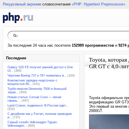
Рекурсивный акроним
словосочетания
«PHP: Hypertext Preprocessor»
За последние 24 часа нас посетили
152989 программистов
и
9274 
Последние
Toyota, которая
GR GT c 4,0-ли
Galaxy S25 FE получит ранний доступ к One
UI...
(369)
Чертежи Boeing 737 и 787 появились в...
(150)
Компактная зарядка-«карточка» с
мощностью 80...
(431)
Турбо-версия Dimensity 7500 и большой
экран...
(454)
Новая статья: Corsair Cove — лихая
Toyota официально пр
гавань....
(447)
модификацию GR GT3, 
Land Cruiser, подвинься. В Россию едет...
Это первый за многие
(915)
2000GT.
С дизайном как у Ferrari, полным приводом
и...
(737)
Самый «злой» Volkswagen Tiguan:
Volkswagen...
(800)