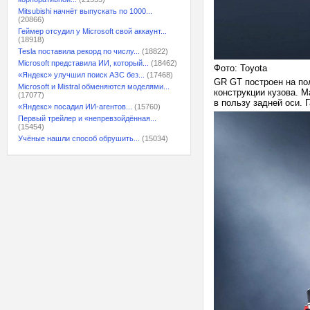
Mitsubishi начнёт выпускать по 1000...
(20866)
Геймер отсудил у Microsoft свой аккаунт...
(18918)
Tesla поставила рекорд по числу...
(18822)
Microsoft представила ИИ, который...
(18462)
Фото: Toyota
«Яндекс» улучшил поиск АЗС без...
(17468)
GR GT построен на по
Microsoft и Mistral обменяются моделями...
конструкции кузова. 
(17077)
в пользу задней оси. 
«Яндекс» посадил ИИ-агентов...
(15760)
Первый трейлер и «непревзойдённая...
(15454)
Учёные нашли способ обрушить...
(15034)