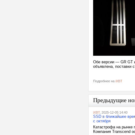
Обе версии — GR GT и
объявлена, поставки с
Подробнее на
iXBT
Предыдущие но
iXBT
, 2025-12-05 14:40
SSD в ближайшее врем
с октября
Катастрофа на рынке 
Компания Transcend о