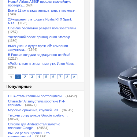
Новый Airbus A350F прошел важнейшую
проверку...
(624)
Всего 12 км между аппаратами: в космосе...
(748)
20-ядерная платформа Nvidia RTX Spark
N1X...
(1123)
OnePlus бесплатно раздает пользователям...
(1257)
Уцелевший после приводнения Starship...
(1150)
BMW уже не будет прежней: компания
запустила...
(1344)
В России создали радиационно-стойкий...
(1217)
«Роботы нам в этом помогут»: Илон Маск...
(834)
<
1
2
3
4
5
6
7
8
>
Популярные
США стали главным поставщиком...
(41452)
Character.AI запустила короткие ИИ-
сериалы...
(40671)
Морские сражения, крупнейшая...
(34515)
Тысячи сотрудников Google требуют...
(30524)
Chrome для Android стал заметно
плавнее: Google...
(24561)
Вышел релиз OpenIDE Pro —
корпоративной...
(21335)