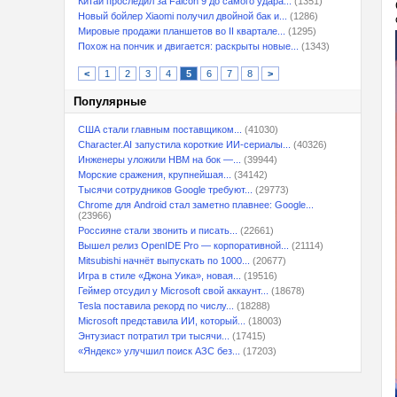
Китай проследил за Falcon 9 до самого удара...
(1351)
Новый бойлер Xiaomi получил двойной бак и...
(1286)
Мировые продажи планшетов во II квартале...
(1295)
Похож на пончик и двигается: раскрыты новые...
(1343)
<
1
2
3
4
5
6
7
8
>
Популярные
США стали главным поставщиком...
(41030)
Character.AI запустила короткие ИИ-сериалы...
(40326)
Инженеры уложили HBM на бок —...
(39944)
Морские сражения, крупнейшая...
(34142)
Тысячи сотрудников Google требуют...
(29773)
Chrome для Android стал заметно плавнее: Google...
(23966)
Россияне стали звонить и писать...
(22661)
Вышел релиз OpenIDE Pro — корпоративной...
(21114)
Mitsubishi начнёт выпускать по 1000...
(20677)
Игра в стиле «Джона Уика», новая...
(19516)
Геймер отсудил у Microsoft свой аккаунт...
(18678)
Tesla поставила рекорд по числу...
(18288)
Microsoft представила ИИ, который...
(18003)
Энтузиаст потратил три тысячи...
(17415)
«Яндекс» улучшил поиск АЗС без...
(17203)