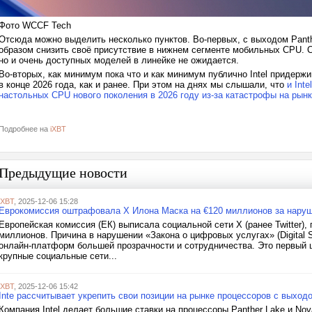
Фото WCCF Tech
Отсюда можно выделить несколько пунктов. Во-первых, с выходом Panthe
образом снизить своё присутствие в нижнем сегменте мобильных CPU. С
но и очень доступных моделей в линейке не ожидается.
Во-вторых, как минимум пока что и как минимум публично Intel придерж
в конце 2026 года, как и ранее. При этом на днях мы слышали, что
и Int
настольных CPU нового поколения в 2026 году из-за катастрофы на рын
Подробнее на
iXBT
Предыдущие новости
iXBT
, 2025-12-06 15:28
Еврокомиссия оштрафовала X Илона Маска на €120 миллионов за нару
Европейская комиссия (ЕК) выписала социальной сети X (ранее Twitter
миллионов. Причина в нарушении «Закона о цифровых услугах» (Digital S
онлайн-платформ большей прозрачности и сотрудничества. Это первый
крупные социальные сети...
iXBT
, 2025-12-06 15:42
Inte рассчитывает укрепить свои позиции на рынке процессоров с выход
Компания Intel делает большие ставки на процессоры Panther Lake и Nov