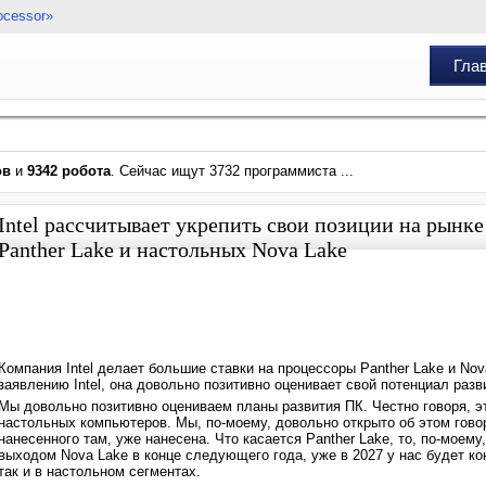
ocessor»
Гла
ов
и
9342 робота
. Сейчас ищут 3732 программиста ...
Intel рассчитывает укрепить свои позиции на рынк
Panther Lake и настольных Nova Lake
Компания Intel делает большие ставки на процессоры Panther Lake и Nov
заявлению Intel, она довольно позитивно оценивает свой потенциал раз
Мы довольно позитивно оцениваем планы развития ПК. Честно говоря, э
настольных компьютеров. Мы, по-моему, довольно открыто об этом гово
нанесенного там, уже нанесена. Что касается Panther Lake, то, по-моему
выходом Nova Lake в конце следующего года, уже в 2027 у нас будет ко
так и в настольном сегментах.