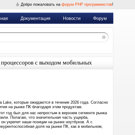
Добро пожаловать на
форум PHP программистов
!
вная
Документация
Новости
Форум
е процессоров с выходом мобильных
Дата:
2025-
12-
06
15:42
a Lake, которые ожидаются в течение 2026 года. Согласно
вития на рынке ПК благодаря этим продуктам.
тот год был для нас непростым в верхнем сегменте рынка
рили. Полагаю, что значительная часть ущерба,
, он укрепит наши позиции на рынке ноутбуков. А с
нкурентоспособная доля на рынке ПК, как в мобильном,