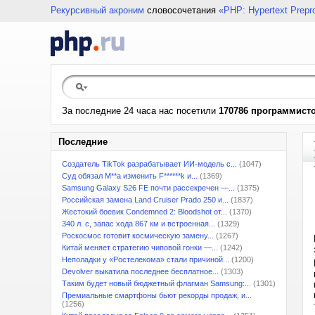
Рекурсивный акроним
словосочетания
«PHP: Hypertext Prepr
За последние 24 часа нас посетили
170786 программист
Последние
Создатель TikTok разрабатывает ИИ-модель с...
(1047)
Суд обязал M**a изменить F******k и...
(1369)
Samsung Galaxy S26 FE почти рассекречен —...
(1375)
Российская замена Land Cruiser Prado 250 и...
(1837)
Жестокий боевик Condemned 2: Bloodshot от...
(1370)
340 л. с, запас хода 867 км и встроенная...
(1329)
Роскосмос готовит космическую замену...
(1267)
Китай меняет стратегию чиповой гонки —...
(1242)
Неполадки у «Ростелекома» стали причиной...
(1200)
Devolver выкатила последнее бесплатное...
(1303)
Таким будет новый бюджетный флагман Samsung:...
(1301)
Премиальные смартфоны бьют рекорды продаж, и...
(1256)