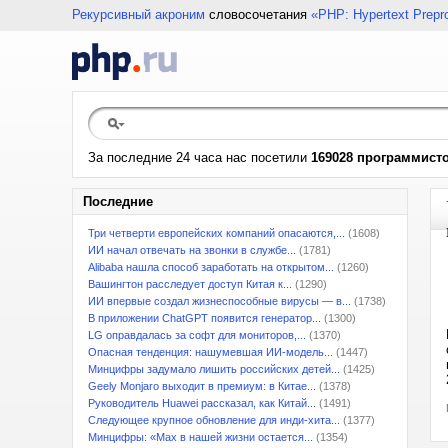
Рекурсивный акроним
словосочетания
«PHP: Hypertext Prepr
За последние 24 часа нас посетили
169028 программист
Последние
Три четверти европейских компаний опасаются,...
(1608)
ИИ начал отвечать на звонки в службе...
(1781)
Alibaba нашла способ заработать на открытом...
(1260)
Вашингтон расследует доступ Китая к...
(1290)
ИИ впервые создал жизнеспособные вирусы — в...
(1738)
В приложении ChatGPT появится генератор...
(1300)
LG оправдалась за софт для мониторов,...
(1370)
Опасная тенденция: нашумевшая ИИ-модель...
(1447)
Минцифры задумало лишить российских детей...
(1425)
Geely Monjaro выходит в премиум: в Китае...
(1378)
Руководитель Huawei рассказал, как Китай...
(1491)
Следующее крупное обновление для инди-хита...
(1377)
Минцифры: «Max в нашей жизни остается...
(1354)