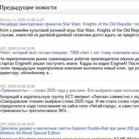
Предыдущие новости
3Dnews.ru
, 2025-12-08 11:27
Инсайдер заинтриговал фанатов Star Wars: Knights of the Old Republic 
Хотя о ремейке культовой ролевой игры Star Wars: Knights of the Old Re
слухам, новостей из далёкой-далёкой галактики долго ждать не придётс
iXBT
, 2025-12-08 10:35
Робот, который бьёт по-настоящему: T800 сбил с ног главу компании м
На переполненном рынке гуманоидных роботов производители обычно дел
стартап EngineAI решил поступить иначе. Кадры из видео EngineAI Пос
своих предыдущих видеороликов компания выложила новый клип, где ро
директору, облачённому в...
iXBT
, 2025-12-08 10:38
«Тревожность» — слово 2025 года у россиян. Его выбрали сами пользова
Входящий в издательскую группу ACT импринт «Лингва» совместно с из
«Скворцовские чтения» выбрали слово 2025 года. И им стало слово «т
определяли в ходе голосования на сайте сети «Читай-город», а само го
«тревожность» проголосовали 36%...
iXBT
, 2025-12-08 10:47
Ореховое дерево и магнитные свитчи Gateron Double-Rail при цене 200 
Wireless All-Wood Special Edition