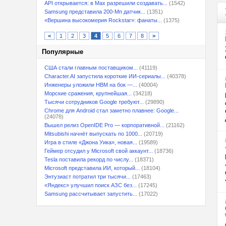
API открывается: в Max разрешили создавать...
(1542)
Samsung представила 200-Мп датчик...
(1351)
«Вершина высокомерия Rockstar»: фанаты...
(1375)
<
1
2
3
4
5
6
7
8
>
Популярные
США стали главным поставщиком...
(41119)
Character.AI запустила короткие ИИ-сериалы...
(40378)
Инженеры уложили HBM на бок —...
(40004)
Морские сражения, крупнейшая...
(34218)
Тысячи сотрудников Google требуют...
(29890)
Chrome для Android стал заметно плавнее: Google...
(24078)
Вышел релиз OpenIDE Pro — корпоративной...
(21162)
Mitsubishi начнёт выпускать по 1000...
(20719)
Игра в стиле «Джона Уика», новая...
(19589)
Геймер отсудил у Microsoft свой аккаунт...
(18736)
Tesla поставила рекорд по числу...
(18371)
Microsoft представила ИИ, который...
(18104)
Энтузиаст потратил три тысячи...
(17463)
«Яндекс» улучшил поиск АЗС без...
(17245)
Samsung рассчитывает запустить...
(17022)