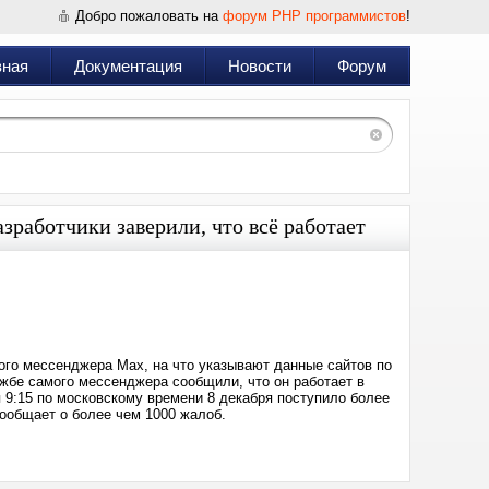
Добро пожаловать на
форум PHP программистов
!
вная
Документация
Новости
Форум
работчики заверили, что всё работает
Дата:
2025-
12-
08
11:09
ого мессенджера Max, на что указывают данные сайтов по
ужбе самого мессенджера сообщили, что он работает в
 9:15 по московскому времени 8 декабря поступило более
сообщает о более чем 1000 жалоб.