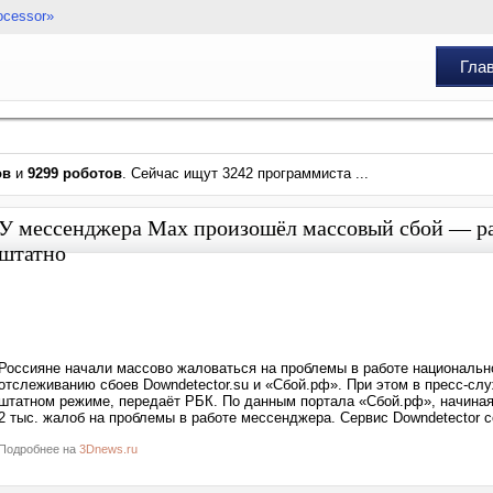
ocessor»
Гла
ов
и
9299 роботов
. Сейчас ищут 3242 программиста ...
У мессенджера Max произошёл массовый сбой — раз
штатно
Россияне начали массово жаловаться на проблемы в работе национальн
отслеживанию сбоев Downdetector.su и «Сбой.рф». При этом в пресс-сл
штатном режиме, передаёт РБК. По данным портала «Сбой.рф», начиная
2 тыс. жалоб на проблемы в работе мессенджера. Сервис Downdetector 
Подробнее на
3Dnews.ru