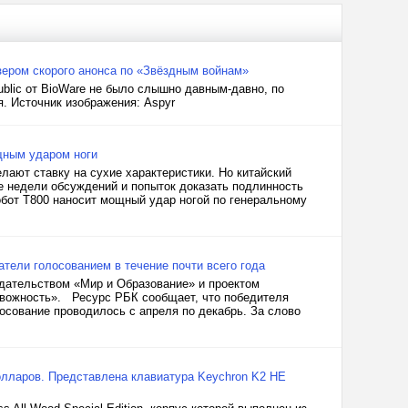
тизером скорого анонса по «Звёздным войнам»
public от BioWare не было слышно давным-давно, по
я. Источник изображения: Aspyr
ощным ударом ноги
ают ставку на сухие характеристики. Но китайский
ле недели обсуждений и попыток доказать подлинность
бот T800 наносит мощный удар ногой по генеральному
тели голосованием в течение почти всего года
дательством «Мир и Образование» и проектом
ревожность». Ресурс РБК сообщает, что победителя
лосование проводилось с апреля по декабрь. За слово
долларов. Представлена клавиатура Keychron K2 HE