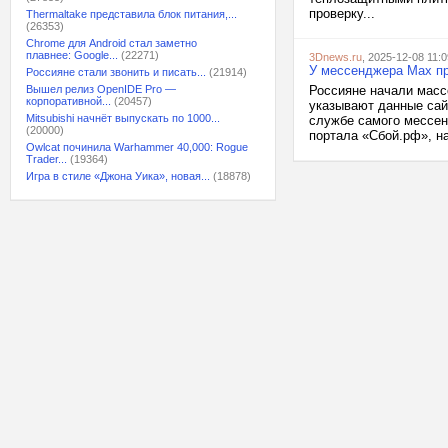
проверку...
Thermaltake представила блок питания,...
(26353)
Chrome для Android стал заметно
плавнее: Google...
(22271)
3Dnews.ru
, 2025-12-08 11:0
У мессенджера Max пр
Россияне стали звонить и писать...
(21914)
Вышел релиз OpenIDE Pro —
Россияне начали масс
корпоративной...
(20457)
указывают данные сайт
Mitsubishi начнёт выпускать по 1000...
службе самого мессен
(20000)
портала «Сбой.рф», на
Owlcat починила Warhammer 40,000: Rogue
Trader...
(19364)
Игра в стиле «Джона Уика», новая...
(18878)