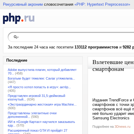
Рекурсивный акроним
словосочетания
«PHP: Hypertext Preprocessor»
За последние 24 часа нас посетили
133112 программистов
и
9282 
Последние
Взлетевшие цен
смартфонам
Adobe выпустила плагин, который добавляет
70...
(458)
Богатым будет тяжелее: Caviar утяжелила...
(447)
«Я просто хотел попасть в игру»: актёр...
(405)
Представлен игровой 31,5-дюймовый
изогнутый...
(634)
Издания TrendForce и
смартфонов с точки з
«Экстраординарно жестокая» игра Machine...
(600)
смартфонов всё ещё п
Представлены элегантные очки
неё больно ударит име
дополненной...
(590)
Samsung Electronics
ИИ в «Google Картах» научился заказывать
еду...
(570)
Подробнее на
3Dnews.ru
Расширенный показ GTA VI пройдёт 27