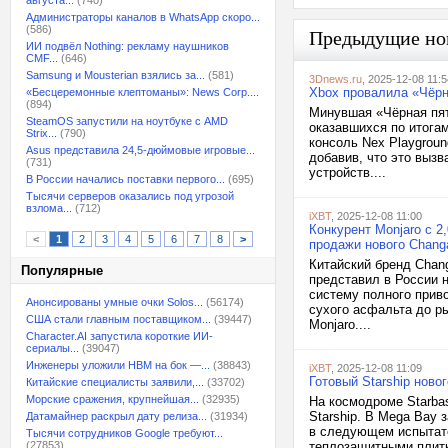
августа...
(740)
Администраторы каналов в WhatsApp скоро...
(586)
Предыдущие но
ИИ подвёл Nothing: рекламу наушников
CMF...
(646)
Samsung и Mousterian взялись за...
(581)
3Dnews.ru
, 2025-12-08 11:5
Xbox провалила «Чёр
«Бесцеремонные клептоманы»: News Corp....
(894)
Минувшая «Чёрная пят
SteamOS запустили на ноутбуке с AMD
оказавшихся по итога
Strix...
(790)
консоль Nex Playgroun
Asus представила 24,5-дюймовые игровые...
добавив, что это выз
(731)
устройств....
В России начались поставки первого...
(695)
Тысячи серверов оказались под угрозой
взлома...
(712)
iXBT
, 2025-12-08 11:00
Конкурент Monjaro с 
<
1
2
3
4
5
6
7
8
>
продажи нового Chang
Китайский бренд Chang
Популярные
представил в России 
систему полного прив
Анонсированы умные очки Solos...
(56174)
сухого асфальта до р
США стали главным поставщиком...
(39447)
Monjaro....
Character.AI запустила короткие ИИ-
сериалы...
(39047)
Инженеры уложили HBM на бок —...
(38843)
iXBT
, 2025-12-08 11:09
Готовый Starship ново
Китайские специалисты заявили,...
(33702)
Морские сражения, крупнейшая...
(32935)
На космодроме Starbas
Starship. В Mega Bay 
Датамайнер раскрыл дату релиза...
(31934)
в следующем испытате
Тысячи сотрудников Google требуют...
(27853)
теплозащитными плитк