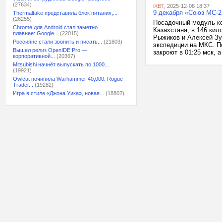
(27634)
iXBT
, 2025-12-08 18:37
9 декабря «Союз МС-2
Thermaltake представила блок питания,...
(26255)
Посадочный модуль ко
Chrome для Android стал заметно
Казахстана, в 146 ки
плавнее: Google...
(22015)
Рыжиков и Алексей Зу
Россияне стали звонить и писать...
(21803)
экспедиции на МКС. П
Вышел релиз OpenIDE Pro —
закроют в 01:25 мск, а 
корпоративной...
(20367)
Mitsubishi начнёт выпускать по 1000...
(19921)
Owlcat починила Warhammer 40,000: Rogue
Trader...
(19282)
Игра в стиле «Джона Уика», новая...
(18802)