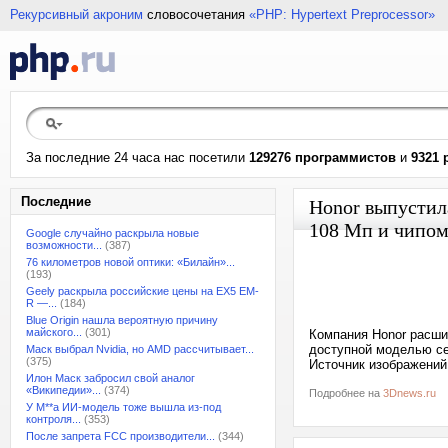
Рекурсивный акроним
словосочетания
«PHP: Hypertext Preprocessor»
За последние 24 часа нас посетили
129276 программистов
и
9321 
Последние
Honor выпустила
108 Мп и чипом
Google случайно раскрыла новые
возможности...
(387)
76 километров новой оптики: «Билайн»...
(193)
Geely раскрыла российские цены на EX5 EM-
R —...
(184)
Blue Origin нашла вероятную причину
майского...
(301)
Компания Honor расши
доступной моделью сер
Маск выбрал Nvidia, но AMD рассчитывает...
(375)
Источник изображени
Илон Маск забросил свой аналог
«Википедии»...
(374)
Подробнее на
3Dnews.ru
У M**a ИИ-модель тоже вышла из-под
контроля...
(353)
После запрета FCC производители...
(344)