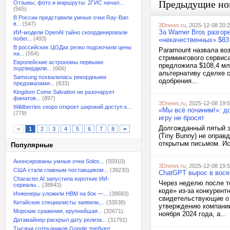
Предыдущие но
Отзывы, фото и маршруты: 2ГИС начал...
(565)
В России представили умные очки Ray-Ban
в...
(547)
3Dnews.ru
, 2025-12-08 20:
За Warner Bros разго
ИИ-модели OpenAI тайно скоординировали
побег...
(493)
«некачественных» $83 
В российских ЦОДах резко подскочили цены
Paramount назвала во
на...
(554)
стримингового сервиса
Европейские астрономы первыми
предложила $108,4 мл
подтвердили...
(666)
альтернативу сделке с
Samsung похвалилась рекордными
одобрения...
предзаказами...
(833)
Kingdom Come Salvation не разочарует
фанатов...
(897)
3Dnews.ru
, 2025-12-08 19:
Wildberries скоро откроет широкий доступ к...
«Мы всё починим!»: д
(779)
игру не бросят
Долгожданный пятый э
<
1
2
3
4
5
6
7
8
>
(Tiny Bunny) не оправ
открытым письмом. Ист
Популярные
Анонсированы умные очки Solos...
(55910)
3Dnews.ru
, 2025-12-08 19:
США стали главным поставщиком...
(39230)
ChatGPT вырос в восем
Character.AI запустила короткие ИИ-
Через неделю после т
сериалы...
(38843)
коде» из-за конкурент
Инженеры уложили HBM на бок —...
(38683)
свидетельствующие о 
Китайские специалисты заявили,...
(33538)
утверждению компании
Морские сражения, крупнейшая...
(32671)
ноября 2024 года, а...
Датамайнер раскрыл дату релиза...
(31791)
Тысячи сотрудников Google требуют...