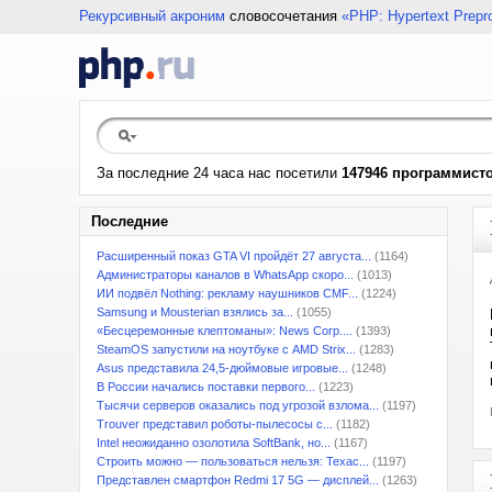
Рекурсивный акроним
словосочетания
«PHP: Hypertext Prepr
За последние 24 часа нас посетили
147946 программист
Последние
Расширенный показ GTA VI пройдёт 27 августа...
(1164)
Администраторы каналов в WhatsApp скоро...
(1013)
ИИ подвёл Nothing: рекламу наушников CMF...
(1224)
Samsung и Mousterian взялись за...
(1055)
«Бесцеремонные клептоманы»: News Corp....
(1393)
SteamOS запустили на ноутбуке с AMD Strix...
(1283)
Asus представила 24,5-дюймовые игровые...
(1248)
В России начались поставки первого...
(1223)
Тысячи серверов оказались под угрозой взлома...
(1197)
Trouver представил роботы-пылесосы с...
(1182)
Intel неожиданно озолотила SoftBank, но...
(1167)
Строить можно — пользоваться нельзя: Техас...
(1197)
Представлен смартфон Redmi 17 5G — дисплей...
(1263)