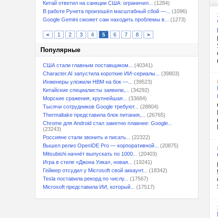
Китай ответил на санкции США: ограничил...
(1284)
В работе Рунета произошёл масштабный сбой —...
(1096)
Google Gemini сможет сам находить проблемы в...
(1273)
<
1
2
3
4
5
6
7
8
>
Популярные
США стали главным поставщиком...
(40341)
Character.AI запустила короткие ИИ-сериалы...
(39803)
Инженеры уложили HBM на бок —...
(39523)
Китайские специалисты заявили,...
(34292)
Морские сражения, крупнейшая...
(33684)
Тысячи сотрудников Google требуют...
(28804)
Thermaltake представила блок питания,...
(26765)
Chrome для Android стал заметно плавнее: Google...
(23243)
Россияне стали звонить и писать...
(22322)
Вышел релиз OpenIDE Pro — корпоративной...
(20875)
Mitsubishi начнёт выпускать по 1000...
(20403)
Игра в стиле «Джона Уика», новая...
(19241)
Геймер отсудил у Microsoft свой аккаунт...
(18342)
Tesla поставила рекорд по числу...
(17567)
Microsoft представила ИИ, который...
(17517)