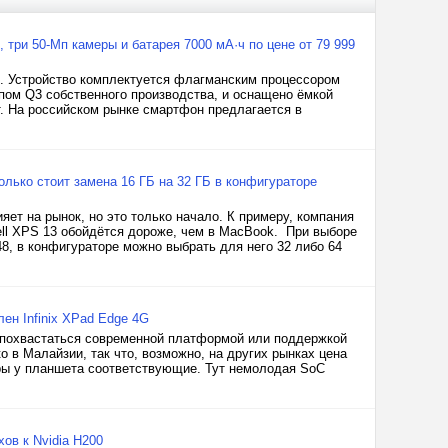
, три 50-Мп камеры и батарея 7000 мА·ч по цене от 79 999
. Устройство комплектуется флагманским процессором
ипом Q3 собственного производства, и оснащено ёмкой
. На российском рынке смартфон предлагается в
олько стоит замена 16 ГБ на 32 ГБ в конфигураторе
ет на рынок, но это только начало. К примеру, компания
ell XPS 13 обойдётся дороже, чем в MacBook. При выборе
, в конфигураторе можно выбрать для него 32 либо 64
ен Infinix XPad Edge 4G
т похвастаться современной платформой или поддержкой
о в Малайзии, так что, возможно, на других рынках цена
тры у планшета соответствующие. Тут немолодая SoC
ов к Nvidia H200