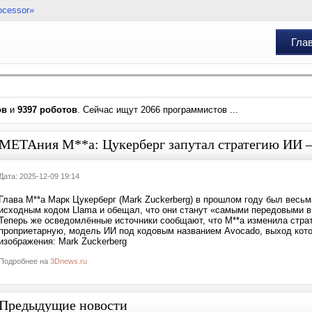
ocessor»
Гла
ов
и
9397 роботов
. Сейчас ищут 2066 программистов ...
МЕТАния M**a: Цукерберг запутал стратегию ИИ — 
Дата: 2025-12-09 19:14
Глава M**a Марк Цукерберг (Mark Zuckerberg) в прошлом году был весь
исходным кодом Llama и обещал, что они станут «самыми передовыми в
Теперь же осведомлённые источники сообщают, что M**a изменила страт
проприетарную, модель ИИ под кодовым названием Avocado, выход котор
изображения: Mark Zuckerberg
Подробнее на
3Dnews.ru
Предыдущие новости