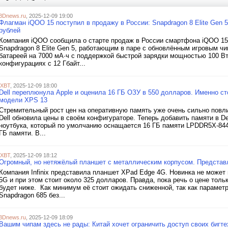
3Dnews.ru
, 2025-12-09 19:00
Флагман iQOO 15 поступил в продажу в России: Snapdragon 8 Elite Gen 5
рублей
Компания iQOO сообщила о старте продаж в России смартфона iQOO 15
Snapdragon 8 Elite Gen 5, работающим в паре с обновлённым игровым ч
батареей на 7000 мА·ч с поддержкой быстрой зарядки мощностью 100 Вт
конфигурациях с 12 Гбайт...
iXBT
, 2025-12-09 18:00
Dell переплюнула Apple и оценила 16 ГБ ОЗУ в 550 долларов. Именно ст
модели XPS 13
Стремительный рост цен на оперативную память уже очень сильно повлия
Dell обновила цены в своём конфигураторе. Теперь добавить памяти в D
ноутбука, который по умолчанию оснащается 16 ГБ памяти LPDDR5X-8448
ГБ памяти. В...
iXBT
, 2025-12-09 18:12
Огромный, но нетяжёлый планшет с металлическим корпусом. Представл
Компания Infinix представила планшет XPad Edge 4G. Новинка не може
5G и при этом стоит около 325 долларов. Правда, пока речь о цене тольк
будет ниже. Как минимум её стоит ожидать сниженной, так как параме
Snapdragon 685 без...
3Dnews.ru
, 2025-12-09 18:09
Вашим чипам здесь не рады: Китай хочет ограничить доступ своих бигтех