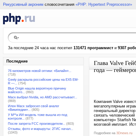
Рекурсивный акроним
словосочетания
«PHP: Hypertext Preprocessor»
За последние 24 часа нас посетил
131471 программист
и
9307 роб
Последние
Глава Valve Ге
года — геймеров
76 километров новой оптики: «Билайн»...
(718)
Geely раскрыла российские цены на EX5 EM-
R —...
(754)
Blue Origin нашла вероятную причину
майского...
(860)
Маск выбрал Nvidia, но AMD рассчитывает...
(869)
Компания Valve извес
мегапопулярным играм 
Илон Маск забросил свой аналог
«Википедии»...
(805)
генеральный директор
У M**a ИИ-модель тоже вышла из-под
связать человеческий 
контроля...
(877)
компьютер» Starfish N
После запрета FCC производители...
(803)
мозговой имплант. Ист
Отзывы, фото и маршруты: 2ГИС начал...
(1043)
Подробнее на
3Dnews.ru