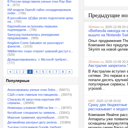
В России представили умные очки Ray-Ban
в...
(872)
ИИ-модели OpenAI тайно скоординировали
побег...
(706)
Предыдущие но
В российских ЦОДах резко подскочили цены
на...
(782)
Европейские астрономы первыми
3Dnews.ru
, 2025-12-09 20:
подтвердили...
(796)
«Bethesda никогда не 
Samsung похвалилась рекордными
вышло на Nintendo Swi
предзаказами...
(989)
Опыт продвижения The 
Kingdom Come Salvation не разочарует
Компания без предупр
фанатов...
(1015)
Skyrim на новой целев
Wildberries скоро откроет широкий доступ к...
(929)
Долицензировались: с Microsoft требуют...
3Dnews.ru
, 2025-12-09 20:
(777)
Австралия запретила Y
В Австралии вступил 
<
1
2
3
4
5
6
7
8
>
сетями. Это первая в
попали десять крупней
Популярные
популярные сервисы. 
угрозой...
Анонсированы умные очки Solos...
(56071)
США стали главным поставщиком...
(39374)
Character.AI запустила короткие ИИ-
iXBT
, 2025-12-09 20:02
сериалы...
(38984)
Сразу две бюджетные 
Инженеры уложили HBM на бок —...
(38787)
рассказывает о модел
Китайские специалисты заявили,...
(33641)
Компания Realme расс
Морские сражения, крупнейшая...
(32874)
Аппараты уже появилис
Датамайнер раскрыл дату релиза...
(31884)
оснащены аккумулятор
Тысячи сотрудников Google требуют...
модели серии Narzo о