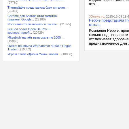
(27780)
что...
Thermaltake представила блок питания,...
(26314)
Chrome для Android стал заметно
3Dnews.ru
, 2025-12-09 19:
плавнее: Google...
(22188)
Pebble представила In
Россияне стали звонить и писать...
(21875)
мысль
Вышел релиз OpenIDE Pro —
Компания Pebble, про
корпоративной...
(20429)
кольцо под названием 
Mitsubishi начнёт выпускать по 1000...
отслеживает здоровье 
(19969)
предназначенное для з
Owlcat починила Warhammer 40,000: Rogue
Trader...
(19332)
Игра в стиле «Джона Уика», новая...
(18850)