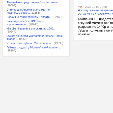
Thermaltake представила блок питания,...
(26604)
iXBT
, 2025-12-09 21:30
Chrome для Android стал заметно
А кому нужно разреше
плавнее: Google...
(22853)
27GX790B с частотой 
Россияне стали звонить и писать...
(22150)
Компания LG представ
Вышел релиз OpenIDE Pro —
текущий момент это п
корпоративной...
(20745)
разрешение 1440p и п
Mitsubishi начнёт выпускать по 1000...
720p и получить уже 7
(20244)
понятно. ...
Owlcat починила Warhammer 40,000: Rogue
Trader...
(19555)
Игра в стиле «Джона Уика», новая...
(19098)
Геймер отсудил у Microsoft свой аккаунт...
(18164)