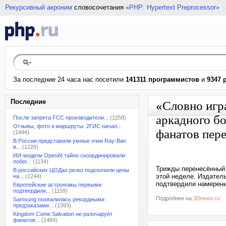
Рекурсивный акроним
словосочетания
«PHP: Hypertext Preprocessor»
За последние 24 часа нас посетили
141311 программистов
и
9347 
Последние
«Словно игр
аркадного бо
После запрета FCC производители...
(1258)
Отзывы, фото и маршруты: 2ГИС начал...
фанатов пер
(1494)
В России представили умные очки Ray-Ban
в...
(1228)
ИИ-модели OpenAI тайно скоординировали
побег...
(1134)
Трижды перенесённый 
В российских ЦОДах резко подскочили цены
этой неделе. Издатель
на...
(1244)
подтвердили намерени
Европейские астрономы первыми
подтвердили...
(1159)
Подробнее на
3Dnews.ru
Samsung похвалилась рекордными
предзаказами...
(1393)
Kingdom Come Salvation не разочарует
фанатов...
(1484)