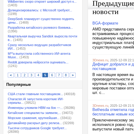
Предыдущи
Wildberries скоро откроет широкий доступ к...
(1403)
новости
Долицензировались: с Microsoft требуют...
(1199)
DeepSeek планирует существенно поднять
цены...
(1469)
BGA-формате
Разработка китайского ролевого боевика...
AMD представила сер
(1356)
встраиваемых процесс
Квартальная выручка Sandisk выросла почти
повышенную надёжност
в...
(1405)
индустриальных платф
Сразу несколько ведущих разработчиков
существующую линейк
ИИ...
(1453)
M**a выпустила собственного ИИ-агента
Muse...
(1453)
3Dnews.ru
, 2025-12-09 22:
Reddit доверила нейросети оценивать...
Дефицит добрался и д
(1241)
поставщиков
В настоящее время вы
<
1
2
3
4
5
6
7
8
>
производительности и
крупные кластеры, соо
Популярные
мировые поставки опти
шт. с...
США стали главным поставщиком...
(40018)
Character.AI запустила короткие ИИ-
сериалы...
(39521)
3Dnews.ru
, 2025-12-09 21:
Инженеры уложили HBM на бок —...
(39286)
Bethesda отметила год
Китайские специалисты заявили,...
(34072)
бесплатным новым ко
Морские сражения, крупнейшая...
(33411)
Приключенческому экше
Датамайнер раскрыл дату релиза...
(32269)
исполнился ровно год,
Тысячи сотрудников Google требуют...
выпустили новый патч.
(28390)