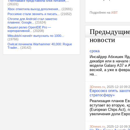
Thermaltake представила блок питания,...
(26101)
Xbox отметила выход дополнения...
(22691)
Подробнее на
iXBT
Россияне стали звонить и писать...
(21652)
Chrome для Android стал заметно
плавнее: Google...
(21624)
Вышел релиз OpenIDE Pro —
Предыдущи
корпоративной...
(20208)
Mitsubishi начнёт выпускать по 1000...
новости
(19766)
Owlcat починила Warhammer 40,000: Rogue
Trader...
(19142)
срока
Инсайдер Абхишек Яда
декабря или в начале
модели Galaxy A37 и 
весной, а уже в февра
на...
3Dnews.ru
, 2025-12-10 09:
Евросоюз опять захот
стратосферу»
Реализация планов Ев
вступает во вторую, к
(European Chips Act),
увеличения доли Европ
3Dnews.ru
, 2025-12-10 09: