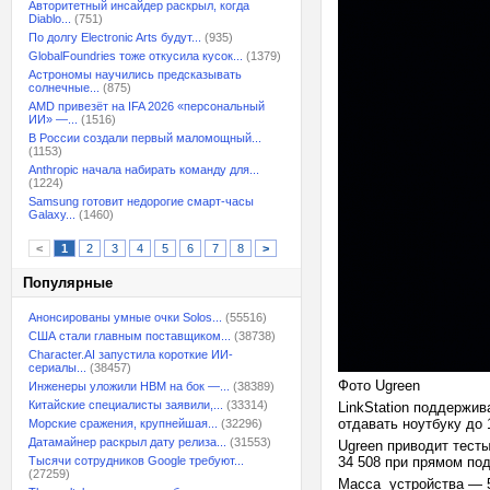
Авторитетный инсайдер раскрыл, когда
Diablo...
(751)
По долгу Electronic Arts будут...
(935)
GlobalFoundries тоже откусила кусок...
(1379)
Астрономы научились предсказывать
солнечные...
(875)
AMD привезёт на IFA 2026 «персональный
ИИ» —...
(1516)
В России создали первый маломощный...
(1153)
Anthropic начала набирать команду для...
(1224)
Samsung готовит недорогие смарт-часы
Galaxy...
(1460)
<
1
2
3
4
5
6
7
8
>
Популярные
Анонсированы умные очки Solos...
(55516)
США стали главным поставщиком...
(38738)
Character.AI запустила короткие ИИ-
сериалы...
(38457)
Фото Ugreen
Инженеры уложили HBM на бок —...
(38389)
Китайские специалисты заявили,...
(33314)
LinkStation поддержив
отдавать ноутбуку до 
Морские сражения, крупнейшая...
(32296)
Датамайнер раскрыл дату релиза...
(31553)
Ugreen приводит тесты
Тысячи сотрудников Google требуют...
34 508 при прямом по
(27259)
Масса устройства — 5