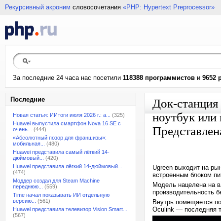
Рекурсивный акроним
словосочетания
«PHP: Hypertext Preprocessor»
За последние 24 часа нас посетили
118388 программистов
и
9652 
Последние
Док-станция 
ноутбук или
Новая статья: ИИтоги июля 2026 г.: а...
(325)
Huawei выпустила смартфон Nova 16 SE с
Представлена
очень...
(444)
«Абсолютный позор для франшизы»:
мобильная...
(480)
Huawei представила самый лёгкий 14-
дюймовый...
(420)
Huawei представила лёгкий 14-дюймовый...
Ugreen выходит на ры
(474)
встроенным блоком пит
Моддер создал для Steam Machine
Модель нацелена на в
переднюю...
(559)
производительность б
Time начал показывать ИИ отдельную
версию...
(561)
Внутрь помещается по
Oculink — последняя т
Huawei представила телевизор Vision Smart...
(567)