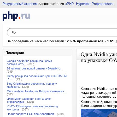
Рекурсивный акроним
словосочетания
«PHP: Hypertext Preprocessor»
За последние 24 часа нас посетили
129276 программистов
и
9321 
Последние
Одна Nvidia уж
по упаковке Co
Google случайно раскрыла новые
возможности...
(399)
76 километров новой оптики: «Билайн»...
(199)
Geely раскрыла российские цены на EX5 EM-
R —...
(193)
Blue Origin нашла вероятную причину
майского...
(309)
Компания Nvidia явля
Маск выбрал Nvidia, но AMD рассчитывает...
когда речь заходит об
(383)
половины соответств
Илон Маск забросил свой аналог
Компания забронировал
«Википедии»...
(379)
было выделено конкур
У M**a ИИ-модель тоже вышла из-под
контроля...
(357)
После запрета FCC производители...
(349)