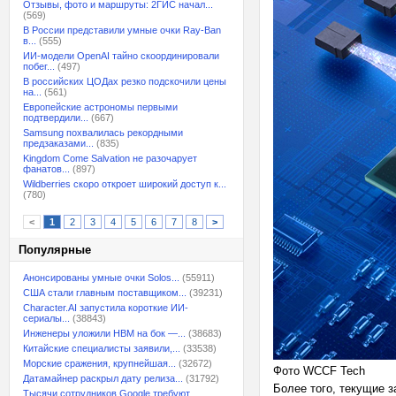
Отзывы, фото и маршруты: 2ГИС начал...
(569)
В России представили умные очки Ray-Ban
в...
(555)
ИИ-модели OpenAI тайно скоординировали
побег...
(497)
В российских ЦОДах резко подскочили цены
на...
(561)
Европейские астрономы первыми
подтвердили...
(667)
Samsung похвалилась рекордными
предзаказами...
(835)
Kingdom Come Salvation не разочарует
фанатов...
(897)
Wildberries скоро откроет широкий доступ к...
(780)
<
1
2
3
4
5
6
7
8
>
Популярные
Анонсированы умные очки Solos...
(55911)
США стали главным поставщиком...
(39231)
Character.AI запустила короткие ИИ-
сериалы...
(38843)
Инженеры уложили HBM на бок —...
(38683)
Китайские специалисты заявили,...
(33538)
Морские сражения, крупнейшая...
(32672)
Фото WCCF Tech
Датамайнер раскрыл дату релиза...
(31792)
Более того, текущие з
Тысячи сотрудников Google требуют...