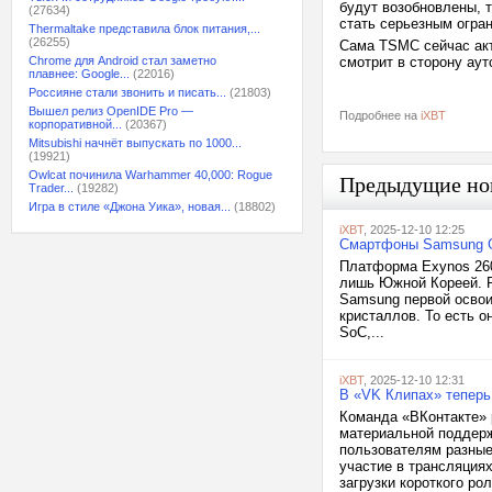
будут возобновлены, т
(27634)
стать серьезным огра
Thermaltake представила блок питания,...
(26255)
Сама TSMC сейчас акт
Chrome для Android стал заметно
смотрит в сторону аут
плавнее: Google...
(22016)
Россияне стали звонить и писать...
(21803)
Вышел релиз OpenIDE Pro —
Подробнее на
iXBT
корпоративной...
(20367)
Mitsubishi начнёт выпускать по 1000...
(19921)
Owlcat починила Warhammer 40,000: Rogue
Предыдущие но
Trader...
(19282)
Игра в стиле «Джона Уика», новая...
(18802)
iXBT
, 2025-12-10 12:25
Смартфоны Samsung Ga
Платформа Exynos 2600
лишь Южной Кореей. Р
Samsung первой освои
кристаллов. То есть 
SoC,...
iXBT
, 2025-12-10 12:31
В «VK Клипах» теперь
Команда «ВКонтакте» 
материальной поддерж
пользователям разные
участие в трансляция
загрузки короткого рол