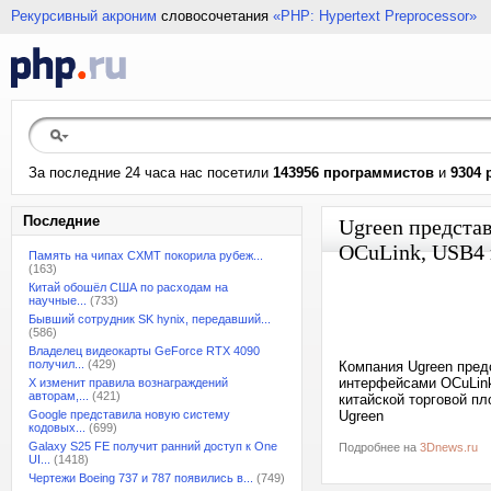
Рекурсивный акроним
словосочетания
«PHP: Hypertext Preprocessor»
За последние 24 часа нас посетили
143956 программистов
и
9304 
Последние
Ugreen предста
OCuLink, USB4 
Память на чипах CXMT покорила рубеж...
(163)
Китай обошёл США по расходам на
научные...
(733)
Бывший сотрудник SK hynix, передавший...
(586)
Владелец видеокарты GeForce RTX 4090
получил...
(429)
Компания Ugreen пред
интерфейсами OCuLink
X изменит правила вознаграждений
авторам,...
(421)
китайской торговой пл
Google представила новую систему
Ugreen
кодовых...
(699)
Galaxy S25 FE получит ранний доступ к One
Подробнее на
3Dnews.ru
UI...
(1418)
Чертежи Boeing 737 и 787 появились в...
(749)