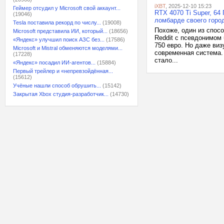
iXBT
, 2025-12-10 15:23
Геймер отсудил у Microsoft свой аккаунт...
RTX 4070 Ti Super, 64
(19046)
ломбарде своего горо
Tesla поставила рекорд по числу...
(19008)
Похоже, один из спос
Microsoft представила ИИ, который...
(18656)
Reddit с псевдонимом
«Яндекс» улучшил поиск АЗС без...
(17586)
750 евро. Но даже виз
Microsoft и Mistral обменяются моделями...
современная система. 
(17228)
стало...
«Яндекс» посадил ИИ-агентов...
(15884)
Первый трейлер и «непревзойдённая...
(15612)
Учёные нашли способ обрушить...
(15142)
Закрытая Xbox студия-разработчик...
(14730)