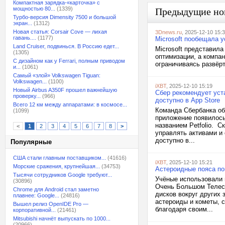
Компактная зарядка-«карточка» с
мощностью 80...
(1339)
Предыдущие но
Турбо-версия Dimensity 7500 и большой
экран...
(1312)
Новая статья: Corsair Cove — лихая
3Dnews.ru
, 2025-12-10 15:
гавань....
(1177)
Microsoft пообещала 
Land Cruiser, подвинься. В Россию едет...
Microsoft представила
(1305)
оптимизации, а компа
С дизайном как у Ferrari, полным приводом
ограничиваясь развёр
и...
(1061)
Самый «злой» Volkswagen Tiguan:
Volkswagen...
(1100)
iXBT
, 2025-12-10 15:19
Новый Airbus A350F прошел важнейшую
Сбер рекомендует уст
проверку...
(966)
доступно в App Store
Всего 12 км между аппаратами: в космосе...
Команда Сбербанка об
(1099)
приложение появилось
названием Petfolio. 
<
1
2
3
4
5
6
7
8
>
управлять активами и
доступно в...
Популярные
США стали главным поставщиком...
(41616)
iXBT
, 2025-12-10 15:21
Морские сражения, крупнейшая...
(34753)
Астероидные пояса по
Тысячи сотрудников Google требуют...
Учёные использовали и
(30896)
Очень Большом Телес
Chrome для Android стал заметно
дисков вокруг других 
плавнее: Google...
(24816)
астероиды и кометы, 
Вышел релиз OpenIDE Pro —
благодаря своим...
корпоративной...
(21461)
Mitsubishi начнёт выпускать по 1000...
(20966)