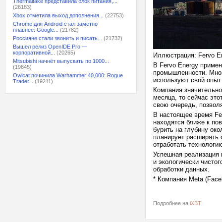
Thermaltake представила блок питания,...
(26183)
Xbox отметила выход дополнения...
(22753)
Chrome для Android стал заметно
плавнее: Google...
(21782)
Россияне стали звонить и писать...
(21732)
Вышел релиз OpenIDE Pro —
корпоративной...
(20265)
Иллюстрация: Fervo E
Mitsubishi начнёт выпускать по 1000...
В Fervo Energy приме
(19845)
промышленности. Мног
Owlcat починила Warhammer 40,000: Rogue
используют свой опыт
Trader...
(19211)
Компания значительно
месяца, то сейчас это
свою очередь, позвол
В настоящее время Fe
находятся ближе к пов
бурить на глубину око
планирует расширять с
отработать технологи
Успешная реализация 
и экологически чистог
обработки данных.
* Компания Meta (Face
Подробнее на
iXBT