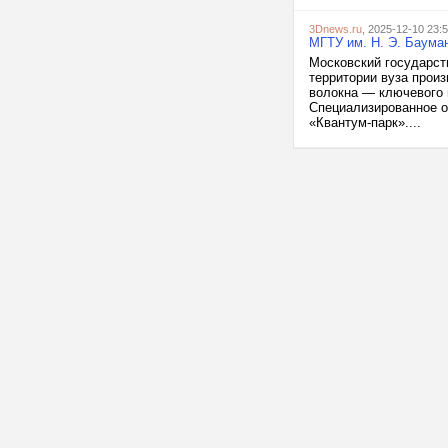
3Dnews.ru
, 2025-12-10 23:
МГТУ им. Н. Э. Баума
Московский государст
территории вуза прои
волокна — ключевого 
Специализированное о
«Квантум-парк»....