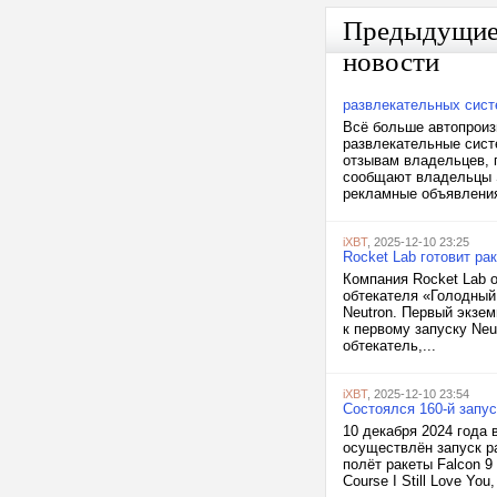
Предыдущи
новости
развлекательных сист
Всё больше автопроиз
развлекательные сист
отзывам владельцев, 
сообщают владельцы S
рекламные объявления
iXBT
, 2025-12-10 23:25
Rocket Lab готовит ра
Компания Rocket Lab 
обтекателя «Голодный 
Neutron. Первый экзе
к первому запуску Neu
обтекатель,...
iXBT
, 2025-12-10 23:54
Состоялся 160-й запус
10 декабря 2024 года
осуществлён запуск ра
полёт ракеты Falcon 9
Course I Still Love Yo