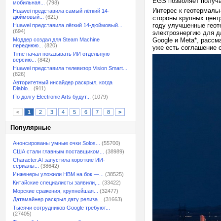
EGS позволяет получат
мобильная...
(798)
Интерес к геотермальн
Huawei представила самый лёгкий 14-
дюймовый...
(621)
стороны крупных центр
году улучшенные геот
Huawei представила лёгкий 14-дюймовый...
(694)
электроэнергию для да
Моддер создал для Steam Machine
Google и Meta*, рассм
переднюю...
(820)
уже есть соглашение с
Time начал показывать ИИ отдельную
версию...
(842)
Huawei представила телевизор Vision Smart...
(826)
Авторитетный инсайдер раскрыл, когда
Diablo...
(911)
По долгу Electronic Arts будут...
(1079)
<
1
2
3
4
5
6
7
8
>
Популярные
Анонсированы умные очки Solos...
(55700)
США стали главным поставщиком...
(38989)
Character.AI запустила короткие ИИ-
сериалы...
(38642)
Инженеры уложили HBM на бок —...
(38525)
Китайские специалисты заявили,...
(33422)
Морские сражения, крупнейшая...
(32477)
Датамайнер раскрыл дату релиза...
(31663)
Тысячи сотрудников Google требуют...
(27405)