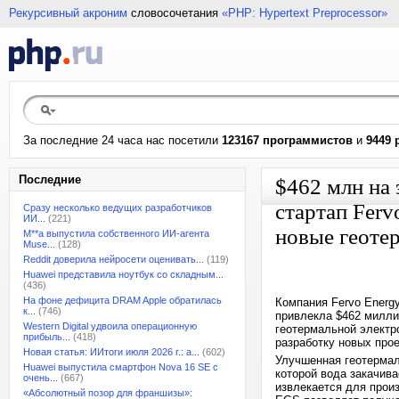
Рекурсивный акроним
словосочетания
«PHP: Hypertext Preprocessor»
За последние 24 часа нас посетили
123167 программистов
и
9449 
Последние
$462 млн на 
стартап Ferv
Сразу несколько ведущих разработчиков
ИИ...
(221)
новые геоте
M**a выпустила собственного ИИ-агента
Muse...
(128)
Reddit доверила нейросети оценивать...
(119)
Huawei представила ноутбук со складным...
(436)
На фоне дефицита DRAM Apple обратилась
Компания Fervo Energ
к...
(746)
привлекла $462 милли
Western Digital удвоила операционную
геотермальной электро
прибыль...
(418)
разработку новых прое
Новая статья: ИИтоги июля 2026 г.: а...
(602)
Улучшенная геотермал
Huawei выпустила смартфон Nova 16 SE с
которой вода закачива
очень...
(667)
извлекается для произ
«Абсолютный позор для франшизы»: