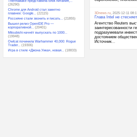
Thermaltake представила блок питания,...
(26290)
Chrome для Android стал заметно
3Dnews.ru
, 2025-12-11 08:1
плавнее: Google...
(22115)
Глава Intel не стесня
Россияне стали звонить и писать...
(21855)
Агентство Reuters выс
Вышел релиз OpenIDE Pro —
корпоративной...
(20401)
заинтересованности ге
подразумевали инвест
Mitsubishi начнёт выпускать по 1000...
(19948)
достоянием обществен
Источник...
Owlcat починила Warhammer 40,000: Rogue
Trader...
(19306)
Игра в стиле «Джона Уика», новая...
(18833)