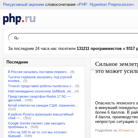
Рекурсивный акроним
словосочетания
«PHP: Hypertext Preprocessor»
За последние 24 часа нас посетили
131211 программистов
и
9317 
Последние
Сильное землет
это может уси
В России начались поставки первого...
(8)
Тысячи серверов оказались под угрозой
взлома...
(5)
Trouver представил роботы-пылесосы с...
(5)
Intel неожиданно озолотила SoftBank, но...
(4)
Представлен смартфон Redmi 17 5G —
дисплей...
(430)
Опасность японского а
Китай ответил на санкции США: ограничил...
в минувший понедельн
(510)
более 6 баллов. В ра
В работе Рунета произошёл масштабный
4 балла, производство
сбой —...
(352)
непростую ситуацию с
Google Gemini сможет сам находить
проблемы в...
(509)
Подробнее на
3Dnews.ru
«Это на 100 % не то, что мы хотели»:
бывший...
(599)