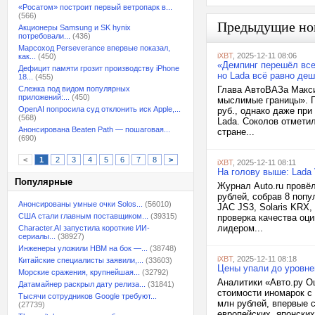
«Росатом» построит первый ветропарк в...
(566)
Предыдущие но
Акционеры Samsung и SK hynix
потребовали...
(436)
Марсоход Perseverance впервые показал,
iXBT
, 2025-12-11 08:06
как...
(450)
«Демпинг перешёл все
Дефицит памяти грозит производству iPhone
но Lada всё равно де
18...
(455)
Слежка под видом популярных
Глава АвтоВАЗа Макси
приложений:...
(450)
мыслимые границы». П
OpenAI попросила суд отклонить иск Apple,...
руб., однако даже пр
(568)
Lada. Соколов отметил
Анонсирована Beaten Path — пошаговая...
стране...
(690)
<
1
2
3
4
5
6
7
8
>
iXBT
, 2025-12-11 08:11
На голову выше: Lada 
Популярные
Журнал Auto.ru провё
рублей, собрав 8 попу
Анонсированы умные очки Solos...
(56010)
JAC JS3, Solaris KRX,
США стали главным поставщиком...
(39315)
проверка качества оц
лидером...
Character.AI запустила короткие ИИ-
сериалы...
(38927)
Инженеры уложили HBM на бок —...
(38748)
iXBT
, 2025-12-11 08:18
Китайские специалисты заявили,...
(33603)
Цены упали до уровне
Морские сражения, крупнейшая...
(32792)
Аналитики «Авто.ру О
Датамайнер раскрыл дату релиза...
(31841)
стоимости иномарок с 
Тысячи сотрудников Google требуют...
млн рублей, впервые 
(27739)
европейских, японских