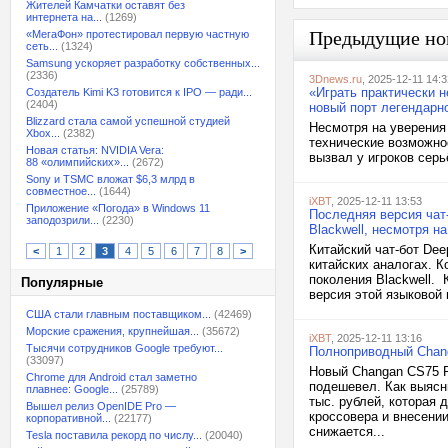
Жителей Камчатки оставят без
интернета на...
(1269)
Предыдущие но
«МегаФон» протестировал первую частную
сеть...
(1324)
Samsung ускоряет разработку собственных...
(2336)
3Dnews.ru
, 2025-12-11 14:3
«Играть практически н
Создатель Kimi K3 готовится к IPO — ради...
(2404)
новый порт легендар
Blizzard стала самой успешной студией
Несмотря на уверения 
Xbox...
(2382)
технические возможно
Новая статья: NVIDIA Vera:
вызвал у игроков серь
88 «олимпийских»...
(2672)
Sony и TSMC вложат $6,3 млрд в
совместное...
(1644)
iXBT
, 2025-12-11 13:53
Приложение «Погода» в Windows 11
Последняя версия чат-
заподозрили...
(2230)
Blackwell, несмотря на
Китайский чат-бот Dee
<
1
2
3
4
5
6
7
8
>
китайских аналогах. К
поколения Blackwell. 
Популярные
версия этой языковой 
США стали главным поставщиком...
(42469)
Морские сражения, крупнейшая...
(35672)
iXBT
, 2025-12-11 13:16
Тысячи сотрудников Google требуют...
Полноприводный Chang
(33097)
Новый Changan CS75 P
Chrome для Android стал заметно
подешевел. Как выясн
плавнее: Google...
(25789)
тыс. рублей, которая 
Вышел релиз OpenIDE Pro —
кроссовера и внесении
корпоративной...
(22177)
снижается...
Tesla поставила рекорд по числу...
(20040)