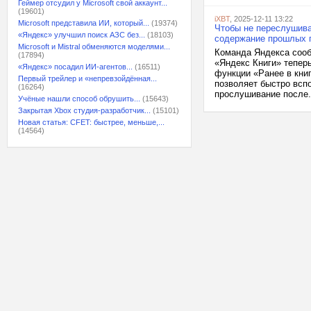
Геймер отсудил у Microsoft свой аккаунт...
(19601)
iXBT
, 2025-12-11 13:22
Microsoft представила ИИ, который...
(19374)
Чтобы не переслушиват
«Яндекс» улучшил поиск АЗС без...
(18103)
содержание прошлых г
Microsoft и Mistral обменяются моделями...
Команда Яндекса сооб
(17894)
«Яндекс Книги» тепер
«Яндекс» посадил ИИ-агентов...
(16511)
функции «Ранее в книг
Первый трейлер и «непревзойдённая...
позволяет быстро всп
(16264)
прослушивание после.
Учёные нашли способ обрушить...
(15643)
Закрытая Xbox студия-разработчик...
(15101)
Новая статья: CFET: быстрее, меньше,...
(14564)