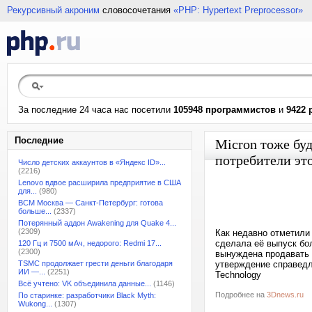
Рекурсивный акроним
словосочетания
«PHP: Hypertext Preprocessor»
За последние 24 часа нас посетили
105948 программистов
и
9422 
Последние
Micron тоже бу
потребители это
Число детских аккаунтов в «Яндекс ID»...
(2216)
Lenovo вдвое расширила предприятие в США
для...
(980)
ВСМ Москва — Санкт-Петербург: готова
больше...
(2337)
Потерянный аддон Awakening для Quake 4...
(2309)
Как недавно отметили
сделала её выпуск бо
120 Гц и 7500 мАч, недорого: Redmi 17...
(2300)
вынуждена продавать 
TSMC продолжает грести деньги благодаря
утверждение справедли
ИИ —...
(2251)
Technology
Всё учтено: VK объединила данные...
(1146)
Подробнее на
3Dnews.ru
По старинке: разработчики Black Myth:
Wukong...
(1307)