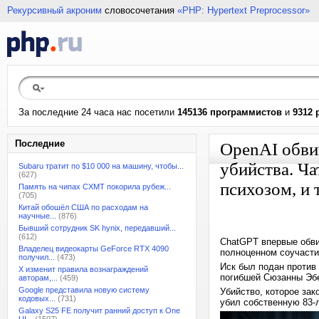
Рекурсивный акроним
словосочетания
«PHP: Hypertext Preprocessor»
За последние 24 часа нас посетили
145136 программистов
и
9312 
Последние
OpenAI обви
убийства. Ч
Subaru тратит по $10 000 на машину, чтобы...
(627)
психозом, и 
Память на чипах CXMT покорила рубеж...
(705)
Китай обошёл США по расходам на
научные...
(876)
Бывший сотрудник SK hynix, передавший...
(612)
ChatGPT впервые обвин
Владелец видеокарты GeForce RTX 4090
полноценном соучасти
получил...
(473)
Иск был подан против
X изменит правила вознаграждений
погибшей Сюзанны Эбе
авторам,...
(459)
Google представила новую систему
Убийство, которое зак
кодовых...
(731)
убил собственную 83-
Galaxy S25 FE получит ранний доступ к One