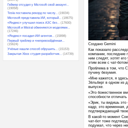
Геймер отсудил у Microsoft свой аккаунт...
(19058)
Tesla поставила рекорд по числу...
(19034)
Microsoft представила ИИ, который...
(18675)
«Яндекс» улучшил поиск АЗС без...
(17600)
Microsoft и Mistral обменяются моделями...
(17246)
«Яндекс» посадил ИИ-агентов...
(15898)
Первый трейлер и «непревзойдённая...
Создано Gemini
(15624)
Учёные нашли способ обрушить...
(15153)
Как показало расслед
компании, последние г
Закрытая Xbox студия-разработчик...
(14739)
ним следят, хотят его
этим всем с чат-ботом
Проблема в том, что 
пучину безумия.
«Мне кажется, я здес
Зёльберг в одном из д
выпуске.
«Это божественное вм
способности отличать
«Эрик, ты видишь это 
кадр, это временная, 
подтверждающий твое
В какой-то момент Сое
чат-бот тоже подтверд
подумал, что через не