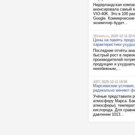
Нидерландская компан
анонсировала самый м
VIO-40K. Это в 100 р
Google. Коммерческие
экземпляр будет...
3Dnews.ru
, 2025-12-11 20:4
Цены на память продо
характеристики ухудш
Последние отчёты ана
быстрый рост в перво
производителей потре
продукцию и ухудшать
неизбежным,...
iXBT
, 2025-12-11 19:58
Марсианские условия 
радикально меняют фо
Учёные представили ре
атмосферу Марса. Бакт
атмосферы), температ
кислорода. Для сравн
давлении 1013...