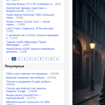
UI...
(1507)
Чертежи Boeing 737 и 787 появились в...
(824)
Компактная зарядка-«карточка» с
мощностью 80...
(1477)
Турбо-версия Dimensity 7500 и большой
экран...
(1436)
Новая статья: Corsair Cove — лихая
гавань....
(1298)
Land Cruiser, подвинься. В Россию едет...
(1383)
С дизайном как у Ferrari, полным приводом
и...
(1132)
Самый «злой» Volkswagen Tiguan:
Volkswagen...
(1166)
Новый Airbus A350F прошел важнейшую
проверку...
(1039)
<
1
2
3
4
5
6
7
8
>
Популярные
США стали главным поставщиком...
(41639)
Морские сражения, крупнейшая...
(34766)
Тысячи сотрудников Google требуют...
(30949)
Chrome для Android стал заметно
плавнее: Google...
(24838)
Вышел релиз OpenIDE Pro —
корпоративной...
(21474)
Mitsubishi начнёт выпускать по 1000...
(20971)