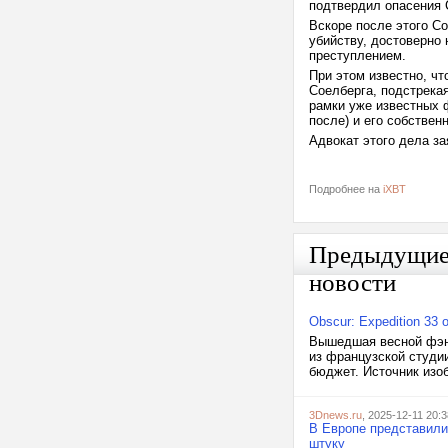
подтвердил опасения С
Вскоре после этого Со
убийству, достоверно 
преступлением.
При этом известно, ч
Соелберга, подстрека
рамки уже известных ф
после) и его собствен
Адвокат этого дела за
Подробнее на
iXBT
Предыдущи
новости
Obscur: Expedition 3
Вышедшая весной фэнте
из французской студии
бюджет. Источник изоб
3Dnews.ru
, 2025-12-11 20:3
В Европе представили 
штуку