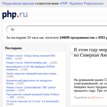
Рекурсивный акроним
словосочетания
«PHP: Hypertext Preprocessor»
За последние 24 часа нас посетили
144699 программистов
и
9353 
Последние
В этом году ми
но Северная Ам
Новая статья: Обзор блока питания MSI
PRO...
(1144)
Новая статья: Hybrid bonding уже...
(1535)
Крупнейшая в СНГ ИИ-фабрика NVIDIA
появится...
(1794)
Geely серьезно переработала кроссовер...
(1994)
На домашнем рынке С
Космический двигатель на «воздухе»:
электромобилей, но со
Kreios...
(1118)
Америке было продано
Новая статья: Gamesblender 788: шейхи
купили...
(1164)
прошлого года. При э
Рассекречен самый мощный Geely Preface
— 290...
(1915)
Подробнее на
3Dnews.ru
15 тысяч заказов за 3 суток. 5,3-метровый...
(1165)