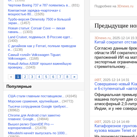
UI...
(1516)
Чертежи Boeing 737 и 787 появились в...
(831)
Подробнее на
3Dnews.ru
Компактная зарядка-«карточка» с
мощностью 80...
(1505)
Турбо-версия Dimensity 7500 и большой
экран...
(1457)
Предыдущие но
Новая статья: Corsair Cove — лихая
гавань....
(1303)
Land Cruiser, подвинься. В Россию едет...
3Dnews.ru
, 2025-12-14 15:
(1400)
Китай сократил отста
С дизайном как у Ferrari, полным приводом
Согласно данным брок
и...
(1138)
области ИИ сократилс
Самый «злой» Volkswagen Tiguan:
приложений ИИ на мат
Volkswagen...
(1168)
экспортные ограничен
Новый Airbus A350F прошел важнейшую
стремительному...
проверку...
(1043)
<
1
2
3
4
5
6
7
8
>
iXBT
, 2025-12-14 14:31
Совершенно новый Kia 
Популярные
и 6-ступенчатый «авт
Официальная премьера 
США стали главным поставщиком...
(41645)
машина получит две с
Морские сражения, крупнейшая...
(34772)
атмосферный 2,0-литр
Тысячи сотрудников Google требуют...
Индии, и у нее соверш
(30962)
Chrome для Android стал заметно
плавнее: Google...
(24844)
iXBT
, 2025-12-14 14:49
Вышел релиз OpenIDE Pro —
Катафорезное грунтов
корпоративной...
(21478)
кузова машин Tenet от
Mitsubishi начнёт выпускать по 1000...
На производственной 
(20976)