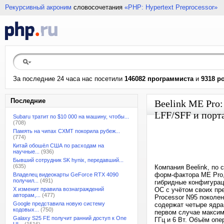
Рекурсивный акроним
словосочетания
«PHP: Hypertext Preprocessor»
За последние 24 часа нас посетили
146082 программиста
и
9318 р
Последние
Beelink ME Pro
LFF/SFF и порт
Subaru тратит по $10 000 на машину, чтобы...
(708)
Память на чипах CXMT покорила рубеж...
(774)
Китай обошёл США по расходам на
научные...
(936)
Бывший сотрудник SK hynix, передавший...
(635)
Компания Beelink, по
форм-фактора ME Pro,
Владелец видеокарты GeForce RTX 4090
получил...
(491)
гибридные конфигурац
X изменит правила вознаграждений
ОС с учётом своих пр
авторам,...
(477)
Processor N95 поколен
Google представила новую систему
содержат четыре ядра
кодовых...
(750)
первом случае максима
Galaxy S25 FE получит ранний доступ к One
ГГц и 6 Вт. Объём опе