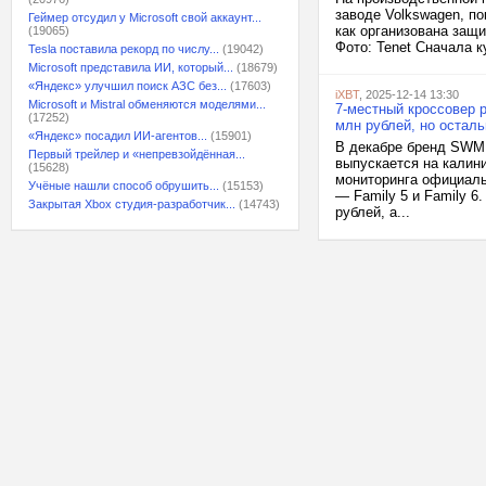
заводе Volkswagen, по
Геймер отсудил у Microsoft свой аккаунт...
как организована защ
(19065)
Фото: Tenet Сначала к
Tesla поставила рекорд по числу...
(19042)
Microsoft представила ИИ, который...
(18679)
«Яндекс» улучшил поиск АЗС без...
(17603)
iXBT
, 2025-12-14 13:30
Microsoft и Mistral обменяются моделями...
7-местный кроссовер 
(17252)
млн рублей, но осталь
«Яндекс» посадил ИИ-агентов...
(15901)
В декабре бренд SWM 
Первый трейлер и «непревзойдённая...
выпускается на калин
(15628)
мониторинга официаль
Учёные нашли способ обрушить...
(15153)
— Family 5 и Family 6
Закрытая Xbox студия-разработчик...
(14743)
рублей, а...