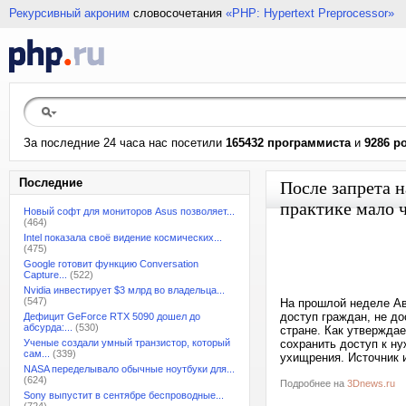
Рекурсивный акроним
словосочетания
«PHP: Hypertext Preprocessor»
За последние 24 часа нас посетили
165432 программиста
и
9286 р
Последние
После запрета н
практике мало 
Новый софт для мониторов Asus позволяет...
(464)
Intel показала своё видение космических...
(475)
Google готовит функцию Conversation
Capture...
(522)
Nvidia инвестирует $3 млрд во владельца...
(547)
На прошлой неделе Ав
доступ граждан, не до
Дефицит GeForce RTX 5090 дошел до
абсурда:...
(530)
стране. Как утвержда
Ученые создали умный транзистор, который
сохранить доступ к ну
сам...
(339)
ухищрения. Источник 
NASA переделывало обычные ноутбуки для...
(624)
Подробнее на
3Dnews.ru
Sony выпустит в сентябре беспроводные...