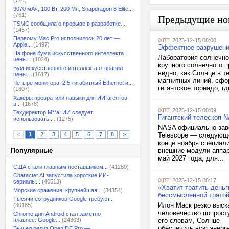
(724)
9070 мАч, 100 Вт, 200 Мп, Snapdragon 8 Elite...
(761)
Предыдущие но
TSMC сообщила о прорыве в разработке...
(1457)
Первому Mac Pro исполнилось 20 лет —
iXBT
, 2025-12-15 08:00
Apple...
(1497)
Эффектное разрушение
На фоне бума искусственного интеллекта
Лаборатория солнечн
цены...
(1024)
крупного солнечного п
Бум искусственного интеллекта отправил
видно, как Солнце в 
цены...
(1617)
магнитных линий, сфо
Четыре монитора, 2,5-гигабитный Ethernet и...
гигантское торнадо, где
(1607)
Хакеры превратили навыки для ИИ-агентов
в...
(1678)
iXBT
, 2025-12-15 08:09
Техдиректор M**a: ИИ следует
Гигантский телескоп N
использовать,...
(1275)
NASA официально заве
<
1
2
3
4
5
6
7
8
>
Telescope — следующе
конце ноября специал
Популярные
внешние модули аппар
май 2027 года, для...
США стали главным поставщиком...
(41280)
Character.AI запустила короткие ИИ-
iXBT
, 2025-12-15 08:17
сериалы...
(40513)
«Хватит тратить день
Морские сражения, крупнейшая...
(34354)
бессмысленной тратой
Тысячи сотрудников Google требуют...
Илон Маск резко выск
(30185)
человечество попрост
Chrome для Android стал заметно
плавнее: Google...
(24303)
его словам, Солнце —
обеспечить всю энерг
Вышел релиз OpenIDE Pro —