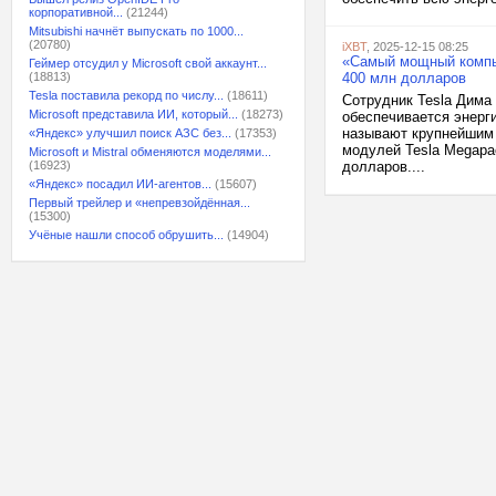
корпоративной...
(21244)
Mitsubishi начнёт выпускать по 1000...
(20780)
iXBT
, 2025-12-15 08:25
«Самый мощный компью
Геймер отсудил у Microsoft свой аккаунт...
(18813)
400 млн долларов
Tesla поставила рекорд по числу...
(18611)
Сотрудник Tesla Дима
Microsoft представила ИИ, который...
(18273)
обеспечивается энерг
называют крупнейшим 
«Яндекс» улучшил поиск АЗС без...
(17353)
модулей Tesla Megapa
Microsoft и Mistral обменяются моделями...
(16923)
долларов....
«Яндекс» посадил ИИ-агентов...
(15607)
Первый трейлер и «непревзойдённая...
(15300)
Учёные нашли способ обрушить...
(14904)